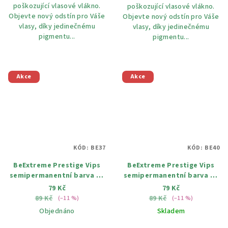
poškozující vlasové vlákno.
poškozující vlasové vlákno.
Objevte nový odstín pro Váše
Objevte nový odstín pro Váše
vlasy, díky jedinečnému
vlasy, díky jedinečnému
pigmentu...
pigmentu...
Akce
Akce
KÓD:
BE37
KÓD:
BE40
BeExtreme Prestige Vips
BeExtreme Prestige Vips
semipermanentní barva na
semipermanentní barva na
vlasy 37 ohnivá láva 100ml
vlasy 40 levandule 100ml
79 Kč
79 Kč
89 Kč
89 Kč
(–11 %)
(–11 %)
Objednáno
Skladem