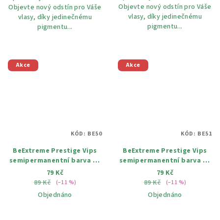
Objevte nový odstín pro Váše
Objevte nový odstín pro Váše
vlasy, díky jedinečnému
vlasy, díky jedinečnému
pigmentu...
pigmentu...
Akce
Akce
KÓD:
BE50
KÓD:
BE51
BeExtreme Prestige Vips
BeExtreme Prestige Vips
semipermanentní barva na
semipermanentní barva na
vlasy 50 divoká zelená
vlasy 51 mátová 100ml
79 Kč
79 Kč
100ml
89 Kč
89 Kč
(–11 %)
(–11 %)
Objednáno
Objednáno