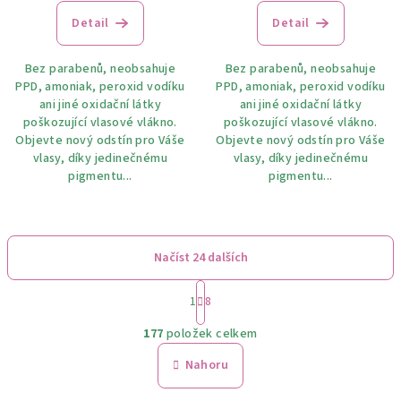
Detail
Detail
Bez parabenů, neobsahuje
Bez parabenů, neobsahuje
PPD, amoniak, peroxid vodíku
PPD, amoniak, peroxid vodíku
ani jiné oxidační látky
ani jiné oxidační látky
poškozující vlasové vlákno.
poškozující vlasové vlákno.
Objevte nový odstín pro Váše
Objevte nový odstín pro Váše
vlasy, díky jedinečnému
vlasy, díky jedinečnému
pigmentu...
pigmentu...
Načíst 24 dalších
S
1
8
t
O
r
177
položek celkem
á
v
n
l
Nahoru
k
á
o