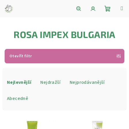
Přejít
na
obsah
Nákupní
Hledat
Přihlášení
ROSA IMPEX BULGARIA
košík
Otevřít filtr
Ř
a
Nejlevnější
Nejdražší
Nejprodávanější
z
e
Abecedně
n
í
V
p
ý