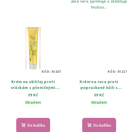
aloe vera zjemňuje a zklidňuje
hrubou...
KÓD:
RI207
KÓD:
RI217
Krém na obličej proti
Krém na ruce proti
vráskám s pšeničnými
popraskané kůži s
klíčky 45 ml
rakytnikem 45 ml
39 Kč
39 Kč
Skladem
Skladem
Do košíku
Do košíku