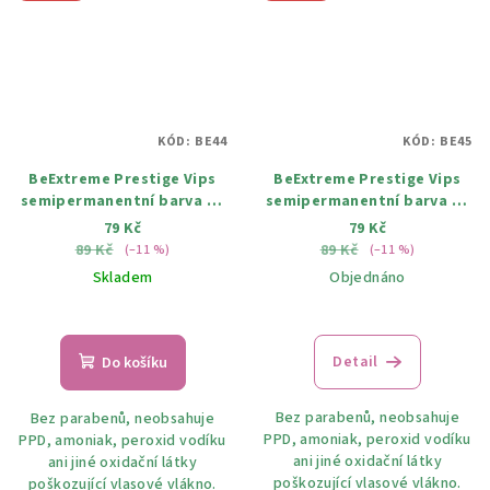
KÓD:
BE44
KÓD:
BE45
BeExtreme Prestige Vips
BeExtreme Prestige Vips
semipermanentní barva na
semipermanentní barva na
vlasy 44 tmavě fialová
vlasy 45 tmavý Tulipán
79 Kč
79 Kč
100ml
100ml
89 Kč
89 Kč
(–11 %)
(–11 %)
Skladem
Objednáno
Detail
Do košíku
Bez parabenů, neobsahuje
Bez parabenů, neobsahuje
PPD, amoniak, peroxid vodíku
PPD, amoniak, peroxid vodíku
ani jiné oxidační látky
ani jiné oxidační látky
poškozující vlasové vlákno.
poškozující vlasové vlákno.