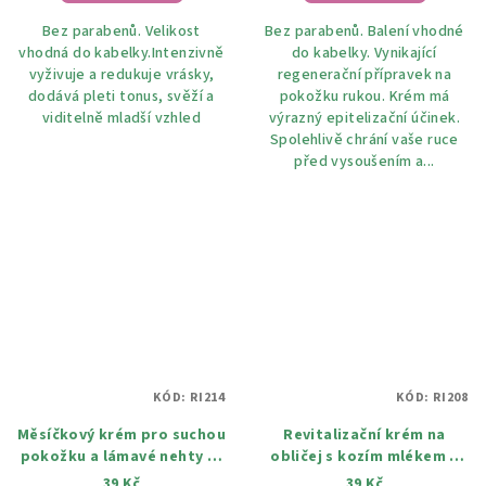
Bez parabenů. Velikost
Bez parabenů. Balení vhodné
vhodná do kabelky.Intenzivně
do kabelky. Vynikající
vyživuje a redukuje vrásky,
regenerační přípravek na
dodává pleti tonus, svěží a
pokožku rukou. Krém má
viditelně mladší vzhled
výrazný epitelizační účinek.
Spolehlivě chrání vaše ruce
před vysoušením a...
KÓD:
RI214
KÓD:
RI208
Měsíčkový krém pro suchou
Revitalizační krém na
pokožku a lámavé nehty 45
obličej s kozím mlékem a
ml
olivovým olejem 45 ml
39 Kč
39 Kč