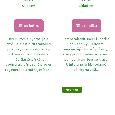
Skladem
Skladem
Do košíku
Do košíku
Krém rychle hydratuje a
Bez parabenů. Balení vhodné
zvyšuje elasticitu stárnoucí
do kabelky. Jeden z
pokožky rukou a dodává jí
nejcennějších darů přírody,
zdravý vzhled. Extrakt z
který je od pradávna věrným
měsíčku lékařského
pomocníkem ženské krásy.
podporuje přirozený proces
Užijte si jeho blahodárné
regenerace a má hojení ran...
účinky na vaši...
Novinka