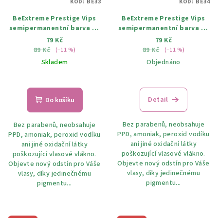
KÓD:
BE33
KÓD:
BE34
BeExtreme Prestige Vips
BeExtreme Prestige Vips
semipermanentní barva na
semipermanentní barva na
vlasy 33 růžová 100ml
vlasy 34 růžový flamingo
79 Kč
79 Kč
100ml
89 Kč
89 Kč
(–11 %)
(–11 %)
Skladem
Objednáno
Detail
Do košíku
Bez parabenů, neobsahuje
Bez parabenů, neobsahuje
PPD, amoniak, peroxid vodíku
PPD, amoniak, peroxid vodíku
ani jiné oxidační látky
ani jiné oxidační látky
poškozující vlasové vlákno.
poškozující vlasové vlákno.
Objevte nový odstín pro Váše
Objevte nový odstín pro Váše
vlasy, díky jedinečnému
vlasy, díky jedinečnému
pigmentu...
pigmentu...