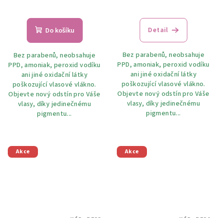
Detail
Do košíku
Bez parabenů, neobsahuje
Bez parabenů, neobsahuje
PPD, amoniak, peroxid vodíku
PPD, amoniak, peroxid vodíku
ani jiné oxidační látky
ani jiné oxidační látky
poškozující vlasové vlákno.
poškozující vlasové vlákno.
Objevte nový odstín pro Váše
Objevte nový odstín pro Váše
vlasy, díky jedinečnému
vlasy, díky jedinečnému
pigmentu...
pigmentu...
Akce
Akce