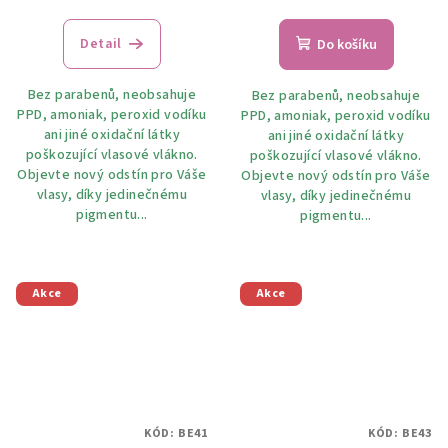
Detail
Do košíku
Bez parabenů, neobsahuje
Bez parabenů, neobsahuje
PPD, amoniak, peroxid vodíku
PPD, amoniak, peroxid vodíku
ani jiné oxidační látky
ani jiné oxidační látky
poškozující vlasové vlákno.
poškozující vlasové vlákno.
Objevte nový odstín pro Váše
Objevte nový odstín pro Váše
vlasy, díky jedinečnému
vlasy, díky jedinečnému
pigmentu...
pigmentu...
Akce
Akce
KÓD:
BE41
KÓD:
BE43