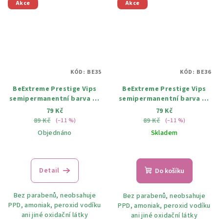
Akce
Akce
KÓD:
BE35
KÓD:
BE36
BeExtreme Prestige Vips
BeExtreme Prestige Vips
semipermanentní barva na
semipermanentní barva na
vlasy 35 korálově růžová
vlasy 36 bloody mary 100ml
79 Kč
79 Kč
100ml
89 Kč
89 Kč
(–11 %)
(–11 %)
Objednáno
Skladem
Detail
Do košíku
Bez parabenů, neobsahuje
Bez parabenů, neobsahuje
PPD, amoniak, peroxid vodíku
PPD, amoniak, peroxid vodíku
ani jiné oxidační látky
ani jiné oxidační látky