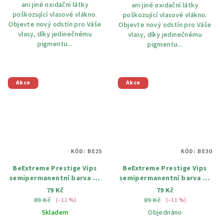
ani jiné oxidační látky
ani jiné oxidační látky
poškozující vlasové vlákno.
poškozující vlasové vlákno.
Objevte nový odstín pro Váše
Objevte nový odstín pro Váše
vlasy, díky jedinečnému
vlasy, díky jedinečnému
pigmentu...
pigmentu...
Akce
Akce
KÓD:
BE25
KÓD:
BE30
BeExtreme Prestige Vips
BeExtreme Prestige Vips
semipermanentní barva na
semipermanentní barva na
vlasy 25 grafitová 100ml
vlasy 30 elektrická žlutá
79 Kč
79 Kč
100ml
89 Kč
89 Kč
(–11 %)
(–11 %)
Skladem
Objednáno