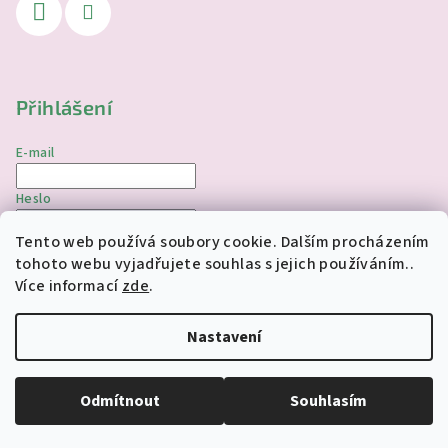
Přihlášení
E-mail
Heslo
Tento web používá soubory cookie. Dalším procházením
Přihlásit se
tohoto webu vyjadřujete souhlas s jejich používáním..
Více informací
zde
.
Nová registrace
Zapomenuté heslo
Nastavení
Copyright 2026
jednorozciverivnas.cz
. Všechna práva
vyhrazena.
Upravit nastavení cookies
Odmítnout
Souhlasím
Vytvořil Shoptet