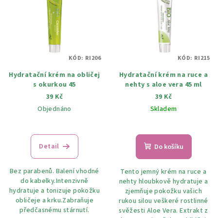
r
p
o
i
d
s
u
p
k
KÓD:
RI206
KÓD:
RI215
r
t
Hydratační krém na obličej
Hydratační krém na ruce a
o
ů
s okurkou 45
nehty s aloe vera 45 ml
d
39 Kč
39 Kč
u
Objednáno
Skladem
k
t
ů
Detail
Do košíku
Bez parabenů. Balení vhodné
Tento jemný krém na ruce a
do kabelky.Intenzivně
nehty hloubkově hydratuje a
hydratuje a tonizuje pokožku
zjemňuje pokožku vašich
obličeje a krku.Zabraňuje
rukou silou veškeré rostlinné
předčasnému stárnutí.
svěžesti Aloe Vera. Extrakt z