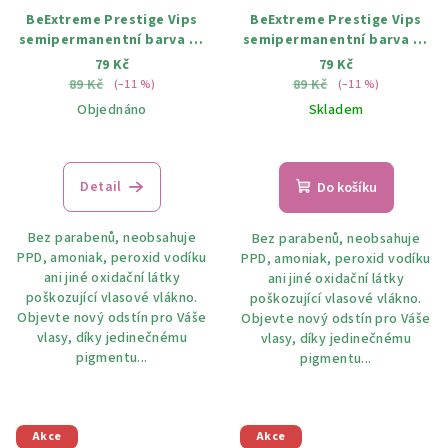
BeExtreme Prestige Vips
BeExtreme Prestige Vips
semipermanentní barva na
semipermanentní barva na
vlasy 41 Havajská modrá
vlasy 43 Indigo 100ml
79 Kč
79 Kč
100ml
89 Kč
89 Kč
(–11 %)
(–11 %)
Objednáno
Skladem
Detail
Do košíku
Bez parabenů, neobsahuje
Bez parabenů, neobsahuje
PPD, amoniak, peroxid vodíku
PPD, amoniak, peroxid vodíku
ani jiné oxidační látky
ani jiné oxidační látky
poškozující vlasové vlákno.
poškozující vlasové vlákno.
Objevte nový odstín pro Váše
Objevte nový odstín pro Váše
vlasy, díky jedinečnému
vlasy, díky jedinečnému
pigmentu...
pigmentu...
Akce
Akce