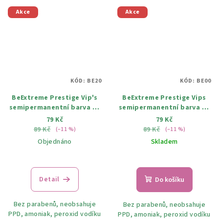
Akce
Akce
KÓD:
BE20
KÓD:
BE00
BeExtreme Prestige Vip's
BeExtreme Prestige Vips
semipermanentní barva na
semipermanentní barva na
vlasy 20 titanově šedá
vlasy 00 Neutral corrector
79 Kč
79 Kč
100ml
100ml
89 Kč
89 Kč
(–11 %)
(–11 %)
Objednáno
Skladem
Detail
Do košíku
Bez parabenů, neobsahuje
Bez parabenů, neobsahuje
PPD, amoniak, peroxid vodíku
PPD, amoniak, peroxid vodíku