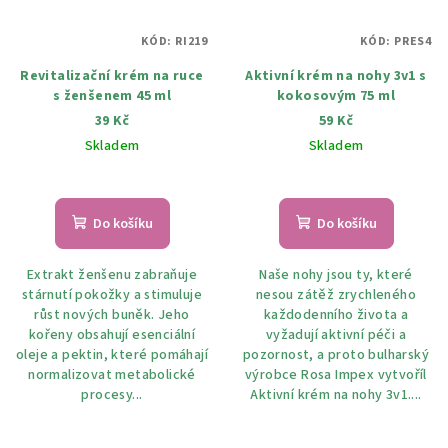
KÓD:
RI219
KÓD:
PRES4
Revitalizační krém na ruce
Aktivní krém na nohy 3v1 s
s ženšenem 45 ml
kokosovým 75 ml
39 Kč
59 Kč
Skladem
Skladem
Do košíku
Do košíku
Extrakt ženšenu zabraňuje
Naše nohy jsou ty, které
stárnutí pokožky a stimuluje
nesou zátěž zrychleného
růst nových buněk. Jeho
každodenního života a
kořeny obsahují esenciální
vyžadují aktivní péči a
oleje a pektin, které pomáhají
pozornost, a proto bulharský
normalizovat metabolické
výrobce Rosa Impex vytvoříl
procesy...
Aktivní krém na nohy 3v1....