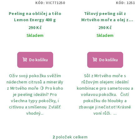
KÓD:
VIC771250
KÓD:
1251
r
Peeling na obličej a tělo
Tělový peeling sůl z
o
Lemon Energy 400 g
Mrtvého moře a olej z
d
bulharské růži 250 g
290 Kč
290 Kč
u
Skladem
Skladem
k
t
ů
Do košíku
Do košíku
Oživ svoji pokožku svěžím
Sůl z Mrtvého moře s
nádechem citrusů a minerály
růžovým olejem: ideální
z Mrtvého moře 🍋 Pro koho
kombinace pro sametovou a
je peeling ideální? Pro
voňavou pokožku. Čistí
všechna typy pokožky, i
pokožku do hloubky a
citlivou a smíšenou Zvlášť
zbavuje ji nečistot! Krásné
vhodný...
voní růži. ...
2
položek celkem