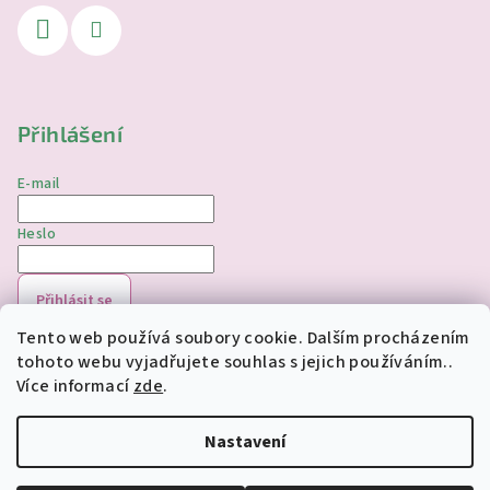
Přihlášení
E-mail
Heslo
Přihlásit se
Tento web používá soubory cookie. Dalším procházením
Nová registrace
Zapomenuté heslo
tohoto webu vyjadřujete souhlas s jejich používáním..
Více informací
zde
.
Copyright 2026
jednorozciverivnas.cz
. Všechna práva
vyhrazena.
Upravit nastavení cookies
Nastavení
Vytvořil Shoptet