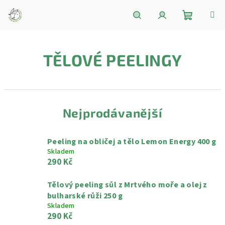
Přejít
na
obsah
Nákupní
Hledat
Přihlášení
TĚLOVÉ PEELINGY
košík
Nejprodávanější
Peeling na obličej a tělo Lemon Energy 400 g
Skladem
290 Kč
Tělový peeling sůl z Mrtvého moře a olej z
bulharské růži 250 g
Skladem
290 Kč