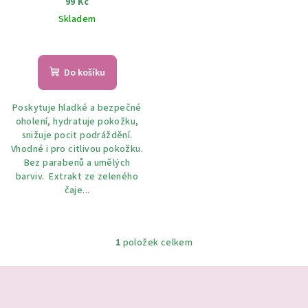
99 Kč
u
Skladem
k
t
ů
Do košíku
Poskytuje hladké a bezpečné
oholení, hydratuje pokožku,
snižuje pocit podráždění.
Vhodné i pro citlivou pokožku.
Bez parabenů a umělých
barviv. Extrakt ze zeleného
čaje...
1
položek celkem
O
v
Z
l
á
á