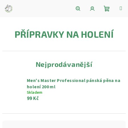
Přejít
na
obsah
Nákupní
Hledat
Přihlášení
PŘÍPRAVKY NA HOLENÍ
košík
Nejprodávanější
Men's Master Professional pánská pěna na
holení 200 ml
Skladem
99 Kč
Ř