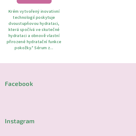
Krém vytvořený inovativní
technologií poskytuje
dvoustupňovou hydrataci,
která spočívá ve skutečné
hydrataci a obnově vlastní
přirozené hydratační funkce
pokožky.* Sérum z...
Z
á
p
Facebook
a
t
í
Instagram