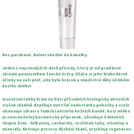
Bez parabenů. Balení vhodné do kabelky.
Jeden z nejcennějších darů přírody, který je od pradávna
věrným pomocníkem ženské krásy. Užijte si jeho blahodárné
účinky na vaši pleť, aby byla krásná a mladistvá díky účinkům
kozího mléka!
Inovativní lehký krém na bázi přírodních biologicky aktivních
složek ideálně doplňuje nutriční nedostatky pokožky a zcela
obnovuje zdraví a funkční aktivitu kožních buněk. Kozí mléko
je neocenitelný kosmetický přípravek, obsahuje 5 hlavních
skupin živin - bílkoviny, sacharidy, rostlinné tuky, vitamíny a
minerály. Aktivuje procesy dýchání tkání, urychluje regeneraci