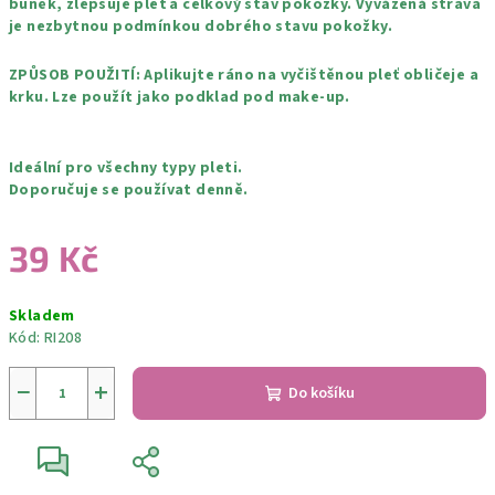
buněk, zlepšuje pleť a celkový stav pokožky. Vyvážená strava
je nezbytnou podmínkou dobrého stavu pokožky.
ZPŮSOB POUŽITÍ: Aplikujte ráno na vyčištěnou pleť obličeje a
krku. Lze použít jako podklad pod make-up.
Ideální pro všechny typy pleti.
Doporučuje se používat denně.
39 Kč
Měrná
Skladem
cena:
Kód:
RI208
−
+
Do košíku