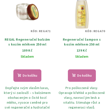
KÓD:
REGA71
KÓD:
REGA70
REGAL Regenerační balzám
Regenerační šampon s
s kozím mlékem 250 ml
kozím mlékem 250 ml
109 Kč
139 Kč
Skladem
Skladem
Do košíku
Do košíku
Dopřejte svým vlasům luxus,
Pro poškozené vlasy.
který si zaslouží – s balzámem
Opravuje křehké a poškozené
obohaceným o čisté kozí
vlasy, navrací jim lesk a
mléko, vysoce ceněné pro
vitalitu. Stimuluje růst a
své regenerační a hydratační
regeneraci vlasů.