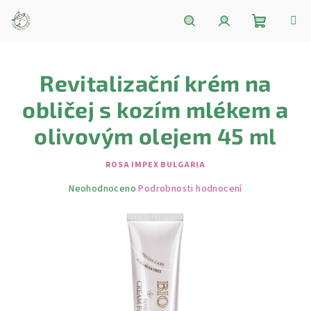
Přejít
na
obsah
Nákupní
Hledat
Přihlášení
Revitalizační krém na
košík
obličej s kozím mlékem a
olivovým olejem 45 ml
ROSA IMPEX BULGARIA
Průměrné
Neohodnoceno
Podrobnosti hodnocení
hodnocení
produktu
je
0,0
z
5
hvězdiček.