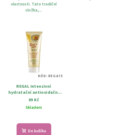
vlastnosti. Tato tradiční
složka,...
KÓD:
REGA73
REGAL Intenzivní
hydratační antioxidační
pleťový krém s kozím
89 Kč
mlékem 75
Skladem
Do košíku