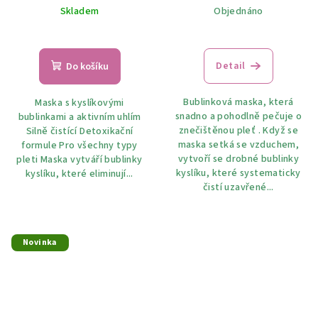
Skladem
Objednáno
Detail
Do košíku
Bublinková maska, která
Maska s kyslíkovými
snadno a pohodlně pečuje o
bublinkami a aktivním uhlím
znečištěnou pleť . Když se
Silně čistící Detoxikační
maska ​​setká se vzduchem,
formule Pro všechny typy
vytvoří se drobné bublinky
pleti Maska vytváří bublinky
kyslíku, které systematicky
kyslíku, které eliminují...
čistí uzavřené...
Novinka