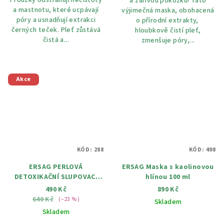
Proužky odstraňují nečistoty
a zářivou pokožku! Tato
a mastnotu, které ucpávají
výjimečná maska, obohacená
póry a usnadňují extrakci
o přírodní extrakty,
černých teček. Pleť zůstává
hloubkově čistí pleť,
čistá a...
zmenšuje póry,...
Akce
KÓD:
288
KÓD:
498
ERSAG PERLOVÁ
ERSAG Maska s kaolinovou
DETOXIKAČNÍ SLUPOVACÍ
hlínou 100 ml
MASKA 150 ml
490 Kč
890 Kč
640 Kč
(–23 %)
Skladem
Skladem