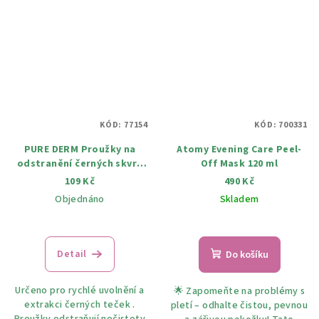
KÓD:
77154
KÓD:
700331
PURE DERM Proužky na
Atomy Evening Care Peel-
odstranění černých skvrn
Off Mask 120 ml
na bradě a na čele 6 KS
109 Kč
490 Kč
Objednáno
Skladem
Detail
Do košíku
Určeno pro rychlé uvolnění a
🌟 Zapomeňte na problémy s
extrakci černých teček .
pletí – odhalte čistou, pevnou