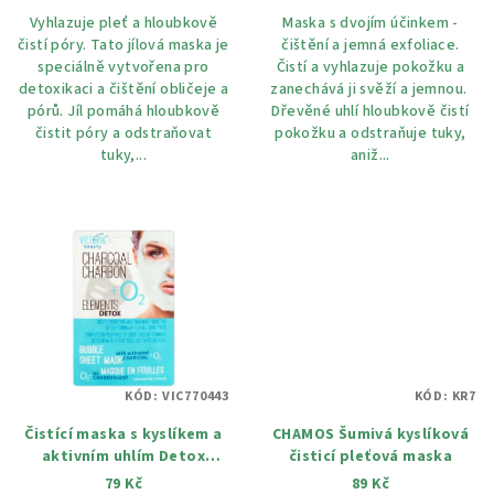
Vyhlazuje pleť a hloubkově
Maska s dvojím účinkem -
čistí póry. Tato jílová maska ​​je
čištění a jemná exfoliace.
speciálně vytvořena pro
Čistí a vyhlazuje pokožku a
detoxikaci a čištění obličeje a
zanechává ji svěží a jemnou.
pórů. Jíl pomáhá hloubkově
Dřevěné uhlí hloubkově čistí
čistit póry a odstraňovat
pokožku a odstraňuje tuky,
tuky,...
aniž...
KÓD:
VIC770443
KÓD:
KR7
Čistící maska ​​s kyslíkem a
CHAMOS Šumivá kyslíková
aktivním uhlím Detox
čisticí pleťová maska
Elements 20 g
79 Kč
89 Kč