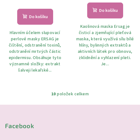
Do košíku
Do košíku
Kaolinová maska Ersag je
Hlavním účelem slupovací
čisticí a zjemňující pleťová
perlové masky ERSAG je
maska, která využívá sílu bílé
čištění, odstranění toxinů,
hlíny, bylinných extraktů a
odstranění mrtvých částic
aktivních látek pro obnovu,
epidermisu. Obsáhuje tyto
zklidnění a vyhlazení pleti.
významné složky: extrakt
Je...
šalveji lekařské...
10
položek celkem
O
v
Z
l
á
á
p
Facebook
d
a
a