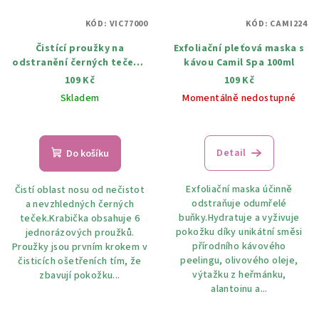
KÓD:
VIC77000
KÓD:
CAMI224
Čistící proužky na
Exfoliační pleťová maska ​​s
odstranění černých teček z
kávou Camil Spa 100ml
nosu 6 ks
109 Kč
109 Kč
Skladem
Momentálně nedostupné
Průměrné
hodnocení
produktu
Detail
Do košíku
je
5,0
Exfoliační maska účinně
Čistí oblast nosu od nečistot
z
odstraňuje odumřelé
a nevzhledných černých
5
buňky.Hydratuje a vyživuje
teček.Krabička obsahuje 6
hvězdiček.
pokožku díky unikátní směsi
jednorázových proužků.
přírodního kávového
Proužky jsou prvním krokem v
peelingu, olivového oleje,
čisticích ošetřeních tím, že
výtažku z heřmánku,
zbavují pokožku...
alantoinu a...