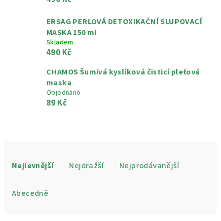
ERSAG PERLOVÁ DETOXIKAČNÍ SLUPOVACÍ
MASKA 150 ml
Skladem
490 Kč
CHAMOS Šumivá kyslíková čisticí pleťová
maska
Objednáno
89 Kč
Ř
a
Nejlevnější
Nejdražší
Nejprodávanější
z
e
Abecedně
n
í