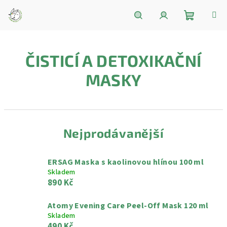
Přejít
na
obsah
Nákupní
Hledat
Přihlášení
ČISTICÍ A DETOXIKAČNÍ
košík
MASKY
Nejprodávanější
ERSAG Maska s kaolinovou hlínou 100 ml
Skladem
890 Kč
Atomy Evening Care Peel-Off Mask 120 ml
Skladem
490 Kč