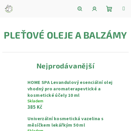
Přejít
na
obsah
Nákupní
Hledat
Přihlášení
PLEŤOVÉ OLEJE A BALZÁMY
košík
Nejprodávanější
HOME SPA Levandulový esenciální olej
vhodný pro aromaterapevtické a
kosmetické účely 10 ml
Skladem
385 Kč
Univerzální kosmetická vazelina s
měsíčkem lekářkým 50 ml