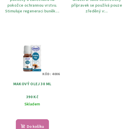
pokožce ochrannou vrstvu.
přípravek se používá pouze
Stimuluje regeneraci buněk....
zředěný v:...
KÓD:
4006
MAKOVÝ OLEJ 30 ML
390 Kč
Skladem
Do košíku