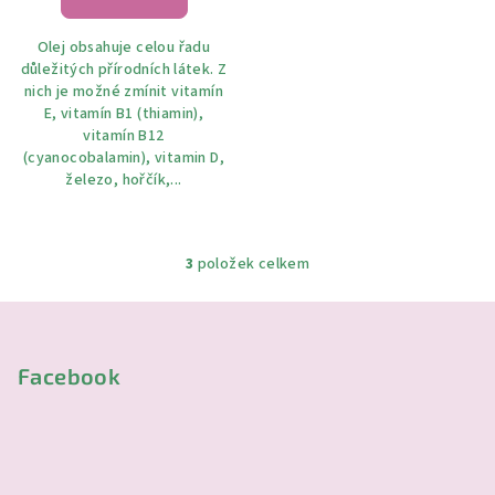
Olej obsahuje celou řadu
důležitých přírodních látek. Z
nich je možné zmínit vitamín
E, vitamín B1 (thiamin),
vitamín B12
(cyanocobalamin), vitamin D,
železo, hořčík,...
3
položek celkem
O
v
Z
l
á
á
p
Facebook
d
a
a
c
t
í
í
p