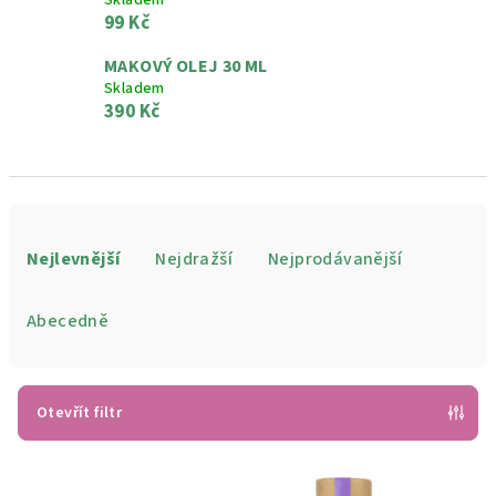
Skladem
99 Kč
MAKOVÝ OLEJ 30 ML
Skladem
390 Kč
Ř
a
Nejlevnější
Nejdražší
Nejprodávanější
z
e
Abecedně
n
í
p
Otevřít filtr
r
V
o