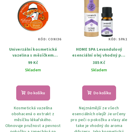
ý
d
p
u
i
k
s
t
p
ů
KÓD:
CONI36
KÓD:
SPA1
r
Univerzální kosmetická
HOME SPA Levandulový
o
vazelina s měsíčkem
esenciální olej vhodný pro
d
lekářkým 50 ml
aromaterapevtické a
99 Kč
385 Kč
u
kosmetické účely 10 ml
Skladem
Skladem
k
t
ů
Do košíku
Do košíku
Kosmetická vazelína
Nejznámější ze všech
obohacená o extrakt z
esenciálních olejů! Je určeny
měsíčku lékařského.
pro peči o pokožku a vlasy ale
Obnovuje pružnost a pevnost
take je vhodný do aroma
pokožky a zanechává na
difuzeru. Jako kosmetický