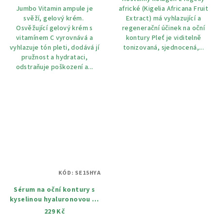
Jumbo Vitamin ampule je
africké (Kigelia Africana Fruit
svěží, gelový krém.
Extract) má vyhlazující a
Osvěžující gelový krém s
regenerační účinek na oční
vitamínem C vyrovnává a
kontury Pleť je viditelně
vyhlazuje tón pleti, dodává jí
tonizovaná, sjednocená,...
pružnost a hydrataci,
odstraňuje poškození a...
KÓD:
SE15HYA
Sérum na oční kontury s
kyselinou hyaluronovou 15
ml
229 Kč