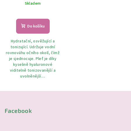
Skladem
Průměrné
hodnocení
produktu
Do košíku
je
5,0
Hydratační, osvěžující a
z
tonizující. Udržuje vodní
5
rovnováhu očního okolí, čímž
hvězdiček.
je sjednocuje. Pleť je díky
kyselině hyaluronové
viditelně tonizovanější a
uvolněnější....
Z
á
p
Facebook
a
t