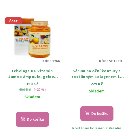
Akce
KÓD:
1266
KÓD:
SE15COL
Lebelage Dr. Vitamin
Sérum na oční kontury s
Jumbo Ampoule, gelový
rostlinným kolagenem 15
krém, 250 ml
ml
390 Kč
229 Kč
490 Kč
(–20 %)
Skladem
Skladem
Do košíku
Do košíku
Rostlinný kolagen z Kigeliy