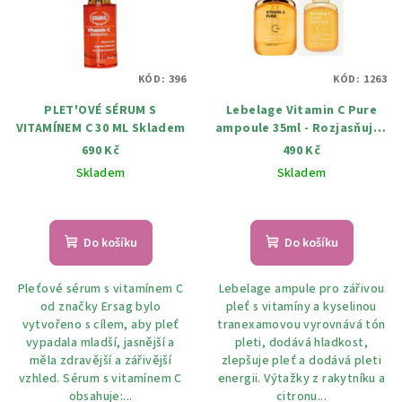
KÓD:
396
KÓD:
1263
PLET'OVÉ SÉRUM S
Lebelage Vitamin C Pure
VITAMÍNEM C 30 ML Skladem
ampoule 35ml - Rozjasňující
pleťové sérum s vitamínem
690 Kč
490 Kč
C
Skladem
Skladem
Do košíku
Do košíku
Pleťové sérum s vitamínem C
Lebelage ampule pro zářivou
od značky Ersag bylo
pleť s vitamíny a kyselinou
vytvořeno s cílem, aby pleť
tranexamovou vyrovnává tón
vypadala mladší, jasnější a
pleti, dodává hladkost,
měla zdravější a zářivější
zlepšuje pleť a dodává pleti
vzhled. Sérum s vitamínem C
energii. Výtažky z rakytníku a
obsahuje:...
citronu...