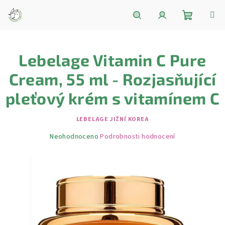
Přejít
na
obsah
Nákupní
Hledat
Přihlášení
Lebelage Vitamin C Pure
košík
Cream, 55 ml - Rozjasňující
pleťový krém s vitamínem C
LEBELAGE JIŽNÍ KOREA
Průměrné
Neohodnoceno
Podrobnosti hodnocení
hodnocení
produktu
je
0,0
z
5
hvězdiček.