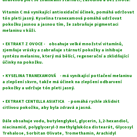
unavenou pleť se známkami stárnutí, zašedlou a bez života.
Vitamin C má vynikající antioxidační účinek, pomáhá udržovat
tón pleti jasný. Kyselina tranexamová pomáhá udržovat
pokožku jasnou a jasnou tím, že zabraňuje pigmentaci
melaninu v kůži.
•
EXTRAKT Z OVOCE - obsahuje velké množství vitamínů,
zjemňuje vrásky a zabraňuje stárnutí pokožky a inhibuje
syntézu melaninu, který má bělící, regenerační a zklidňující
účinky na pokožku.
•
KYSELINA TRANEXAMOVÁ - má vynikající potlačení melaninu
a zlepšení skvrn, takže má účinek na zlepšení odbarvení
pokožky a udržuje tón pleti jasný.
•
EXTRAKT CENTELLA ASIATICA - pomáhá rychle zklidnit
citlivou pokožku, aby byla zdravá a jasná.
Dále obsahuje vodu, butylenglykol, glycerin, 1,2-hexandiol,
niacinamid, polyglyceryl-3 methylglukóza distearát, Glycosyl
Trehalose, Sorbitan Olivate, Tromethamin, Arachidyl