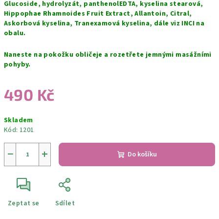
Glucoside, hydrolyzát, panthenolEDTA, kyselina stearová,
Hippophae Rhamnoides Fruit Extract, Allantoin, Citral,
Askorbová kyselina, Tranexamová kyselina, dále viz INCI na
obalu.
Naneste na pokožku obličeje a rozetřete jemnými masážními
pohyby.
490 Kč
Měrná
Skladem
cena:
Kód:
1201
−
+
Do košíku
Zeptat se
Sdílet