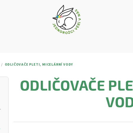
/
ODLIČOVAČE PLETI, MICELÁRNÍ VODY
ODLIČOVAČE PLE
VO
vý krém s vitamínem C
ŘIVOU PLEŤ