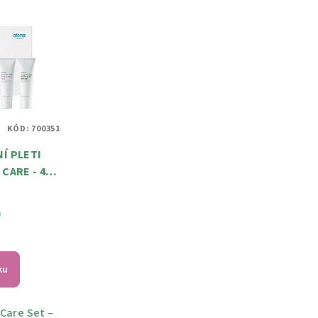
KÓD:
700351
NÍ PLETI
CARE - 4
STOU A
č
LEŤ
m
ku
Care Set –