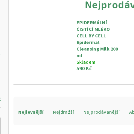
Nejprodáv
EPIDERMÁLNÍ
ČISTÍCÍ MLÉKO
l
CELL BY CELL
Epidermal
Cleansing Milk 200
vý krém, 250 ml
ml
Skladem
590 Kč
č
Ř
Nejlevnější
Nejdražší
Nejprodávanější
A
a
z