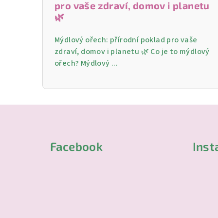
pro vaše zdraví, domov i planetu
🌿
Mýdlový ořech: přírodní poklad pro vaše
zdraví, domov i planetu 🌿 Co je to mýdlový
ořech? Mýdlový ...
Z
á
Facebook
Ins
p
a
t
í