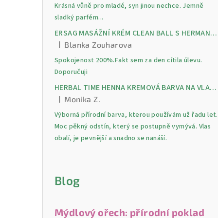
Krásná vůně pro mladé, syn jinou nechce. Jemně
sladký parfém...
ERSAG MASÁŽNÍ KRÉM CLEAN BALL S HERMANKEM A MENTOLEM pro úlevu od bolesti, otoků a napětí ve svalech
|
Blanka Zouharova
Hodnocení produktu je 5 z 5 hvězdiček.
Spokojenost 200%.Fakt sem za den cítila úlevu.
Doporučuji
HERBAL TIME HENNA KREMOVÁ BARVA NA VLASY 9 Lilek 75 ml
|
Monika Z.
Hodnocení produktu je 5 z 5 hvězdiček.
Výborná přírodní barva, kterou používám už řadu let.
Moc pěkný odstín, který se postupně vymývá. Vlas
obalí, je pevnější a snadno se nanáší.
Blog
Mýdlový ořech: přírodní poklad