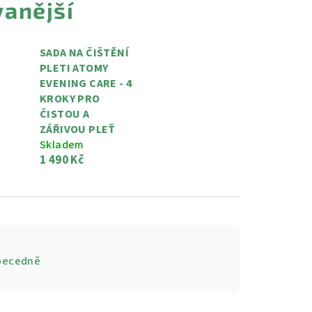
anější
SADA NA ČIŠTĚNÍ
PLETI ATOMY
EVENING CARE - 4
KROKY PRO
ČISTOU A
ZÁŘIVOU PLEŤ
Skladem
1 490 Kč
becedně