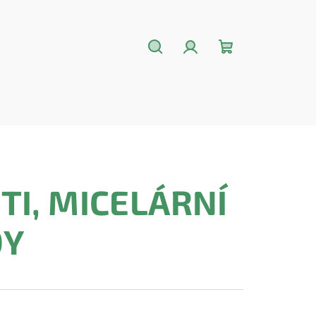
Hledat
Přihlášení
Nákupní
košík
TI, MICELÁRNÍ
DY