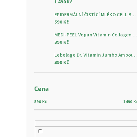
1 490 Kč
a
n
EPIDERMÁLNÍ ČISTÍCÍ MLÉKO CELL BY CELL Epidermal Cleansing Milk 200 ml
590 Kč
n
MEDI-PEEL Vegan Vitamin Collagen Clear, 300 m
í
390 Kč
p
Lebelage Dr. Vitamin Jumbo Ampoule, gelo
a
390 Kč
n
e
Cena
l
590
Kč
1490
K