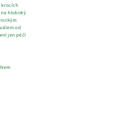
4 krocích
ť na hluboký
onickým
tuálem od
ení jen péčí
.
elkem