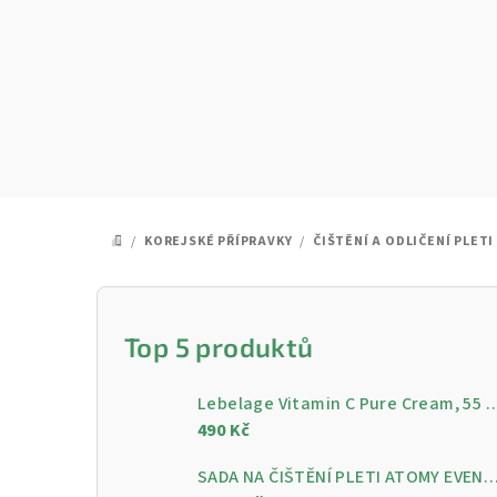
Přejít
na
obsah
/
KOREJSKÉ PŘÍPRAVKY
/
ČIŠTĚNÍ A ODLIČENÍ PLETI
DOMŮ
P
o
Top 5 produktů
s
Lebelage Vitamin C Pure Cream, 55 ml - Rozjasňující pleťo
t
490 Kč
r
SADA NA ČIŠTĚNÍ PLETI ATOMY EVENING CARE - 4 KROKY PRO ČISTOU A ZÁ