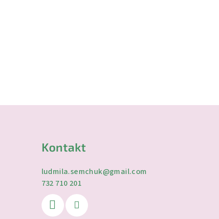
Kontakt
ludmila.semchuk
@
gmail.com
732 710 201