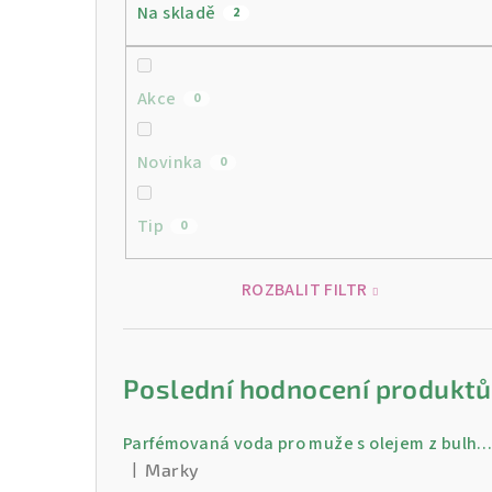
Na skladě
2
Akce
0
Novinka
0
Tip
0
ROZBALIT FILTR
Poslední hodnocení produktů
Parfémovaná voda pro muže s olejem z bulharské růži Gold 30 
|
Marky
Hodnocení produktu je 5 z 5 hvězdiček.