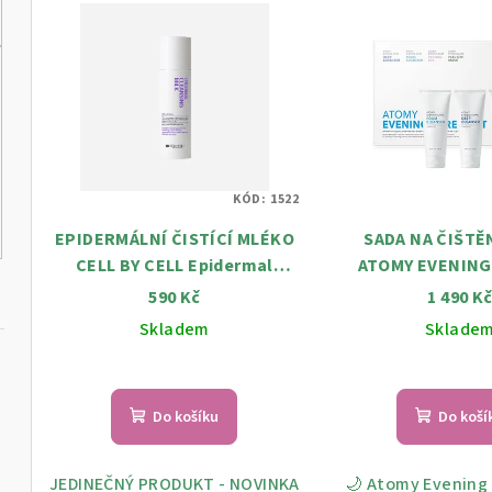
V
e
ý
n
p
í
i
p
s
r
KÓD:
1522
p
o
EPIDERMÁLNÍ ČISTÍCÍ MLÉKO
SADA NA ČIŠTĚ
r
d
CELL BY CELL Epidermal
ATOMY EVENING 
o
Cleansing Milk 200 ml
KROKY PRO ČI
590 Kč
1 490 K
u
ZÁŘIVOU P
Skladem
Sklade
d
k
u
t
k
Do košíku
Do koší
ů
ml
t
JEDINEČNÝ PRODUKT - NOVINKA
🌙 Atomy Evening 