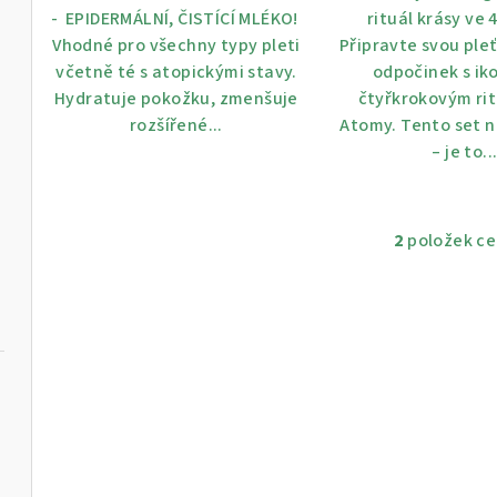
ů
- EPIDERMÁLNÍ, ČISTÍCÍ MLÉKO!
rituál krásy ve 
Vhodné pro všechny typy pleti
Připravte svou ple
včetně té s atopickými stavy.
odpočinek s ik
Hydratuje pokožku, zmenšuje
čtyřkrokovým ri
rozšířené...
Atomy. Tento set n
– je to..
2
položek c
O
v
l
á
d
a
c
í