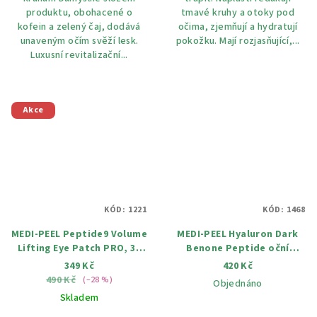
produktu, obohacené o
tmavé kruhy a otoky pod
kofein a zelený čaj, dodává
očima, zjemňují a hydratují
unaveným očím svěží lesk.
pokožku. Mají rozjasňující,...
Luxusní revitalizační...
Akce
KÓD:
1221
KÓD:
1468
MEDI-PEEL Peptide9 Volume
MEDI-PEEL Hyaluron Dark
Lifting Eye Patch PRO, 30
Benone Peptide oční
párů
polštářky, 60 ks
349 Kč
420 Kč
490 Kč
(–28 %)
Objednáno
Skladem