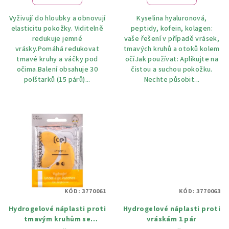
Vyživují do hloubky a obnovují
Kyselina hyaluronová,
elasticitu pokožky. Viditelně
peptidy, kofein, kolagen:
redukuje jemné
vaše řešení v případě vrásek,
vrásky.Pomáhá redukovat
tmavých kruhů a otoků kolem
tmavé kruhy a váčky pod
očíJak používat: Aplikujte na
očima.Balení obsahuje 30
čistou a suchou pokožku.
polštarků (15 párů)...
Nechte působit...
KÓD:
3770061
KÓD:
3770063
Hydrogelové náplasti proti
Hydrogelové náplasti proti
tmavým kruhům se
vráskám 1 pár