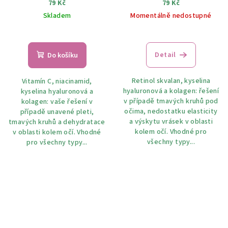
rozjasňujícím efektem 1
79 Kč
79 Kč
pár
Skladem
Momentálně nedostupné
Detail
Do košíku
Retinol skvalan, kyselina
Vitamín C, niacinamid,
hyaluronová a kolagen: řešení
kyselina hyaluronová a
v případě tmavých kruhů pod
kolagen: vaše řešení v
očima, nedostatku elasticity
případě unavené pleti,
a výskytu vrásek v oblasti
tmavých kruhů a dehydratace
kolem očí. Vhodné pro
v oblasti kolem očí. Vhodné
všechny typy...
pro všechny typy...