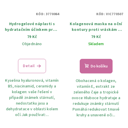
KÓD:
3770064
KÓD:
VIC770507
Hydrogelové náplasti s
Kolagenová maska ​​na oční
hydratačním účinkem proti
kontury proti vráskám a
tmavým kruhům 1 pár
tmavým kruhům 15 parů
79 Kč
79 Kč
Objednáno
Skladem
Detail
Do košíku
Kyselina hyaluronová, vitamín
Obohacená o kolagen,
B5, niacinamid, ceramidy a
vitamín E, extrakt ze
kolagen: vaše řešení v
zeleného čaje a tropické
případě známek stárnutí,
ovoce Hluboce hydratuje a
nedostatku jasu a
redukuje známky stárnutí
dehydratace v oblasti kolem
Pomáhá redukovat tmavé
očí.Jak používat:...
kruhy a unavené oči...