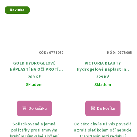
Novinka
KÓD:
0771072
KÓD:
0775005
GOLD HYDROGELOVÉ
VICTORIA BEAUTY
NÁPLASTÍ NA OČÍ PROTÍ
Hydrogelové náplasti na
TMAVÝM KRUHŮM 60 ks
oči Age Pro s retinolem,
269 Kč
329 Kč
vitaminem C a kofeinem 30
Skladem
Skladem
párů
Do košíku
Do košíku
Sofistikované a jemné
Od této chvíle už vás povadlá
polštářky proti tmavým
a zralá pleť kolem očí nebude
kruhům Důmyslné složení
trápit! Náplasti redukují