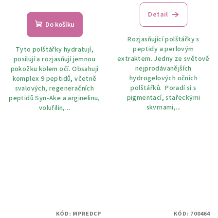
Detail
Do košíku
Rozjasňující polštářky s
peptidy a perlovým
Tyto polštářky hydratují,
extraktem. Jedny ze světově
posilují a rozjasňují jemnou
nejprodávanějších
pokožku kolem očí. Obsahují
hydrogelových očních
komplex 9 peptidů, včetně
polštářků. Poradí si s
svalových, regeneračních
pigmentací, stařeckými
peptidů Syn-Ake a arginelinu,
skvrnami,...
volufilin,...
KÓD:
MPREDCP
KÓD:
700464