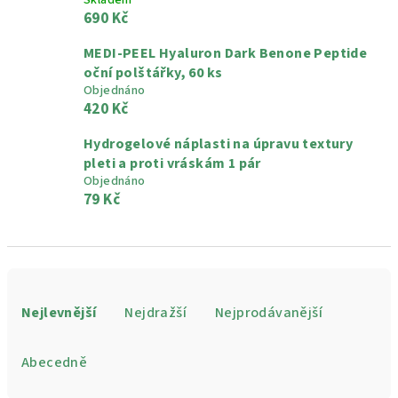
Skladem
690 Kč
MEDI-PEEL Hyaluron Dark Benone Peptide
oční polštářky, 60 ks
Objednáno
420 Kč
Hydrogelové náplasti na úpravu textury
pleti a proti vráskám 1 pár
Objednáno
79 Kč
Ř
a
Nejlevnější
Nejdražší
Nejprodávanější
z
e
Abecedně
n