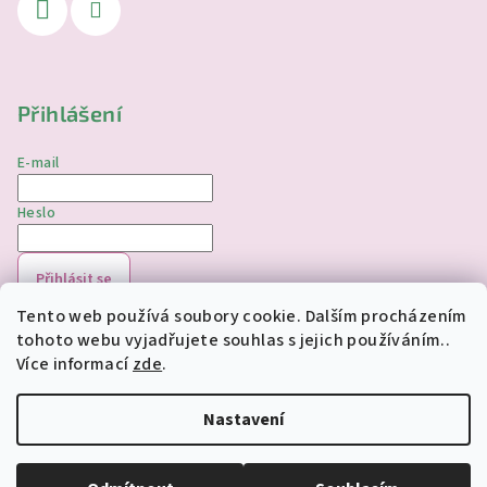
Přihlášení
E-mail
Heslo
Přihlásit se
Tento web používá soubory cookie. Dalším procházením
Nová registrace
Zapomenuté heslo
tohoto webu vyjadřujete souhlas s jejich používáním..
Více informací
zde
.
Copyright 2026
jednorozciverivnas.cz
. Všechna práva
vyhrazena.
Upravit nastavení cookies
Nastavení
Vytvořil Shoptet