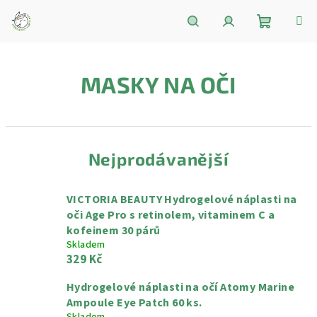
Přejít
na
obsah
Nákupní
Hledat
Přihlášení
MASKY NA OČI
košík
Nejprodávanější
VICTORIA BEAUTY Hydrogelové náplasti na
oči Age Pro s retinolem, vitaminem C a
kofeinem 30 párů
Skladem
329 Kč
Hydrogelové náplasti na očí Atomy Marine
Ampoule Eye Patch 60 ks.