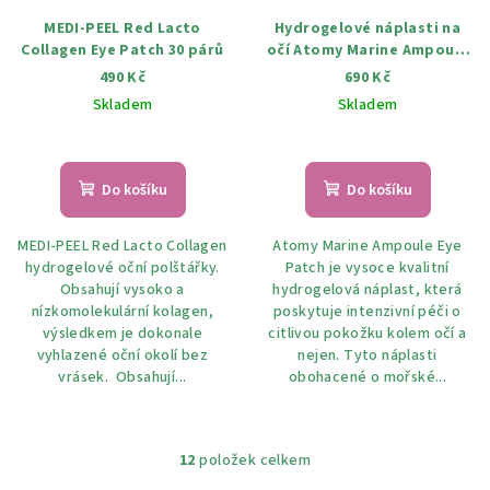
MEDI-PEEL Red Lacto
Hydrogelové náplasti na
Collagen Eye Patch 30 párů
očí Atomy Marine Ampoule
Eye Patch 60 ks.
490 Kč
690 Kč
Skladem
Skladem
Do košíku
Do košíku
MEDI-PEEL Red Lacto Collagen
Atomy Marine Ampoule Eye
hydrogelové oční polštářky.
Patch je vysoce kvalitní
Obsahují vysoko a
hydrogelová náplast, která
nízkomolekulární kolagen,
poskytuje intenzivní péči o
výsledkem je dokonale
citlivou pokožku kolem očí a
vyhlazené oční okolí bez
nejen. Tyto náplasti
vrásek. Obsahují...
obohacené o mořské...
12
položek celkem
O