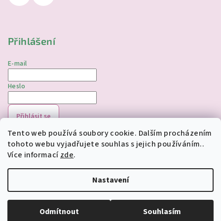
Přihlášení
E-mail
Heslo
Přihlásit se
Tento web používá soubory cookie. Dalším procházením
Nová registrace
Zapomenuté heslo
tohoto webu vyjadřujete souhlas s jejich používáním..
Více informací
zde
.
Copyright 2026
jednorozciverivnas.cz
. Všechna práva
vyhrazena.
Upravit nastavení cookies
Nastavení
Vytvořil Shoptet
Odmítnout
Souhlasím