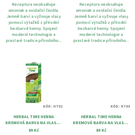
Receptura neobsahuje
Receptura neobsahuje
amoniak a oxidační činidla.
amoniak a oxidační činidla.
Jemně barví a vyživuje vlasy
Jemně barví a vyživuje vlasy
pomocí výtažků z přírodní
pomocí výtažků z přírodní
bezbarvé henny. Spojení
bezbarvé henny. Spojení
moderní technologie a
moderní technologie a
prastaré tradice přírodního...
prastaré tradice přírodního...
KÓD:
HT02
KÓD:
HT03
HERBAL TIME HENNA
HERBAL TIME HENNA
KREMOVÁ BARVA NA VLASY 2
KREMOVÁ BARVA NA VLASY 3
Kapučíno 75 ml
Medově červená 75 ml 75 ml
89 Kč
89 Kč