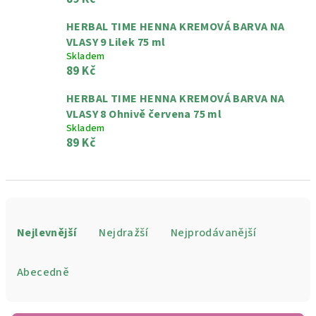
HERBAL TIME HENNA KREMOVÁ BARVA NA
VLASY 9 Lilek 75 ml
Skladem
89 Kč
HERBAL TIME HENNA KREMOVÁ BARVA NA
VLASY 8 Ohnivě červena 75 ml
Skladem
89 Kč
Ř
a
Nejlevnější
Nejdražší
Nejprodávanější
z
e
Abecedně
n
í