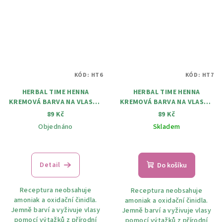
KÓD:
HT6
KÓD:
HT7
HERBAL TIME HENNA
HERBAL TIME HENNA
KREMOVÁ BARVA NA VLASY 6
KREMOVÁ BARVA NA VLASY 7
Čokoláda 75 ml
Černá 75 ml
89 Kč
89 Kč
Objednáno
Skladem
Detail
Do košíku
Receptura neobsahuje
Receptura neobsahuje
amoniak a oxidační činidla.
amoniak a oxidační činidla.
Jemně barví a vyživuje vlasy
Jemně barví a vyživuje vlasy
pomocí výtažků z přírodní
pomocí výtažků z přírodní