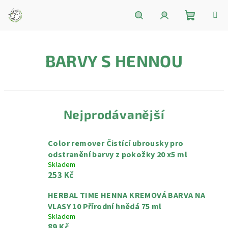
Přejít
na
obsah
Nákupní
Hledat
Přihlášení
BARVY S HENNOU
košík
Nejprodávanější
Color remover Čistící ubrousky pro
odstranění barvy z pokožky 20 x5 ml
Skladem
253 Kč
HERBAL TIME HENNA KREMOVÁ BARVA NA
VLASY 10 Přírodní hnědá 75 ml
Skladem
89 Kč