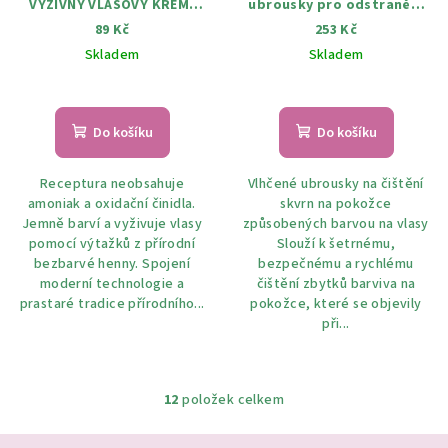
VÝŽIVNÝ VLASOVÝ KRÉM-
ubrousky pro odstranění
MASKA 0 Neutral 75 ml
barvy z pokožky 20 x5 ml
89 Kč
253 Kč
Skladem
Skladem
Do košíku
Do košíku
Receptura neobsahuje
Vlhčené ubrousky na čištění
amoniak a oxidační činidla.
skvrn na pokožce
Jemně barví a vyživuje vlasy
způsobených barvou na vlasy
pomocí výtažků z přírodní
Slouží k šetrnému,
bezbarvé henny. Spojení
bezpečnému a rychlému
moderní technologie a
čištění zbytků barviva na
prastaré tradice přírodního...
pokožce, které se objevily
při...
12
položek celkem
O
v
Z