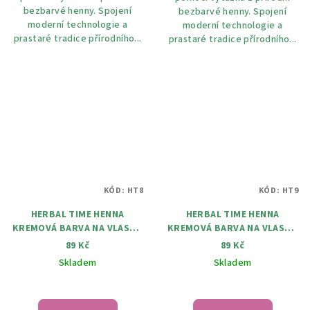
bezbarvé henny. Spojení
bezbarvé henny. Spojení
moderní technologie a
moderní technologie a
prastaré tradice přírodního...
prastaré tradice přírodního...
KÓD:
HT8
KÓD:
HT9
HERBAL TIME HENNA
HERBAL TIME HENNA
KREMOVÁ BARVA NA VLASY 8
KREMOVÁ BARVA NA VLASY 9
Ohnivě červena 75 ml
Lilek 75 ml
89 Kč
89 Kč
Skladem
Skladem
Průměrné
hodnocení