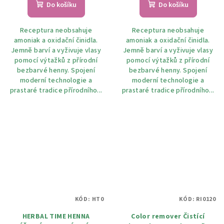
produktu
Do košíku
Do košíku
je
5,0
Receptura neobsahuje
Receptura neobsahuje
z
amoniak a oxidační činidla.
amoniak a oxidační činidla.
5
Jemně barví a vyživuje vlasy
Jemně barví a vyživuje vlasy
hvězdiček.
pomocí výtažků z přírodní
pomocí výtažků z přírodní
bezbarvé henny. Spojení
bezbarvé henny. Spojení
moderní technologie a
moderní technologie a
prastaré tradice přírodního...
prastaré tradice přírodního...
KÓD:
HT0
KÓD:
RI0120
HERBAL TIME HENNA
Color remover Čistící