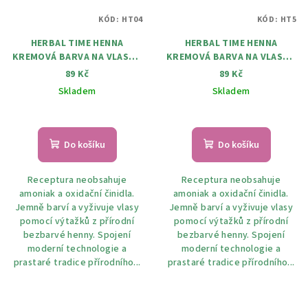
KÓD:
HT04
KÓD:
HT5
HERBAL TIME HENNA
HERBAL TIME HENNA
KREMOVÁ BARVA NA VLASY 4
KREMOVÁ BARVA NA VLASY 5
Višeň 75 ml
Kaštan 75 ml
89 Kč
89 Kč
Skladem
Skladem
Průměrné
hodnocení
produktu
Do košíku
Do košíku
je
5,0
Receptura neobsahuje
Receptura neobsahuje
z
amoniak a oxidační činidla.
amoniak a oxidační činidla.
5
Jemně barví a vyživuje vlasy
Jemně barví a vyživuje vlasy
hvězdiček.
pomocí výtažků z přírodní
pomocí výtažků z přírodní
bezbarvé henny. Spojení
bezbarvé henny. Spojení
moderní technologie a
moderní technologie a
prastaré tradice přírodního...
prastaré tradice přírodního...