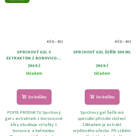
KÓD:
402
KÓD:
401
SPRCHOVÝ GEL S
SPRCHOVÝ GEL ŠEŘÍK 500 ML
EXTRAKTEM Z BOROVICOVÉ
KŮRY 500 ML Skladem
290 Kč
290 Kč
Skladem
Skladem
Průměrné
hodnocení
produktu
Do košíku
Do košíku
je
5,0
POPIS PRODUKTU Sprchový
Sprchový gel Šeřík má
z
gel s extraktem z borovicové
speciální přírodní složení.
5
kůry obsahuje výtažky z
Základem je extrakt
hvězdiček.
borovice a heřmánku.
mýdlového ořechu. Při stálém