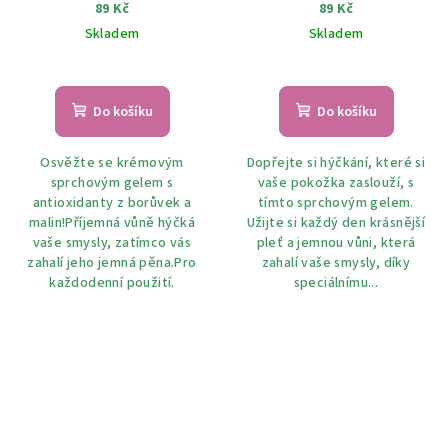
89 Kč
89 Kč
Skladem
Skladem
Do košíku
Do košíku
Osvěžte se krémovým
Dopřejte si hýčkání, které si
sprchovým gelem s
vaše pokožka zaslouží, s
antioxidanty z borůvek a
tímto sprchovým gelem.
malin!Příjemná vůně hýčká
Užijte si každý den krásnější
vaše smysly, zatímco vás
pleť a jemnou vůni, která
zahalí jeho jemná pěna.Pro
zahalí vaše smysly, díky
každodenní použití.
speciálnímu...