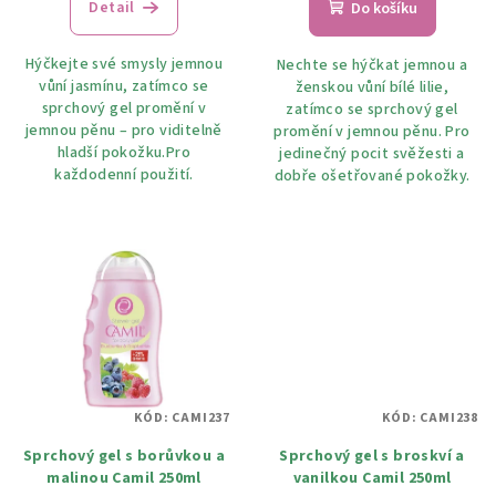
ů
Detail
Do košíku
Hýčkejte své smysly jemnou
Nechte se hýčkat jemnou a
vůní jasmínu, zatímco se
ženskou vůní bílé lilie,
sprchový gel promění v
zatímco se sprchový gel
jemnou pěnu – pro viditelně
promění v jemnou pěnu. Pro
hladší pokožku.Pro
jedinečný pocit svěžesti a
každodenní použití.
dobře ošetřované pokožky.
KÓD:
CAMI237
KÓD:
CAMI238
Sprchový gel s borůvkou a
Sprchový gel s broskví a
malinou Camil 250ml
vanilkou Camil 250ml