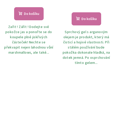
Do košíku
Do košíku
Zařit ! Zářit ! Dodejte své
pokožce jas a ponořte se do
Sprchový gel s arganovým
koupele plné jiskřivých
olejem je produkt, který má
částeček! Nechte se
čisticí a hojivé vlastnosti. Při
překvapit nejen lahodnou vůní
stálém používání bude
marshmallows, ale také...
pokožka dokonale hladká, na
dotek jemná. Po osprchování
tímto gelem...