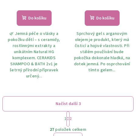
Do košíku
Do košíku
🌿 Jemná péče o vlásky a
Sprchový gel s arganovým
pokožku dětí – s ceramidy,
olejem je produkt, který má
rostlinnými extrakty a
čisticí a hojivé vlastnosti. Při
unikátním Natural HG
stálém používání bude
komplexem. CERAKIDS
pokožka dokonale hladká, na
SHAMPOO & BATH 2v1 je
dotek jemná. Po osprchování
šetrný přírodní přípravek
tímto gelem...
určený...
Načíst další 3
S
1
2
t
O
r
27
položek celkem
á
v