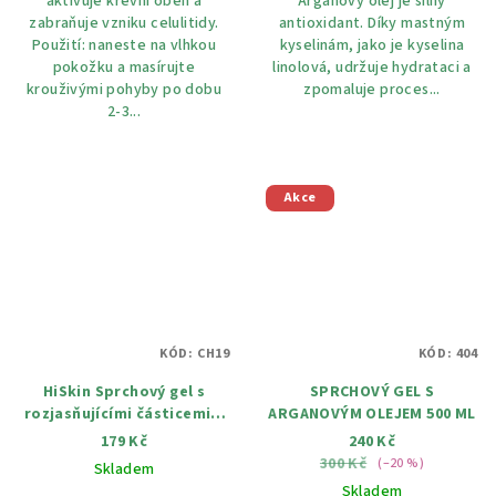
aktivuje krevní oběh a
Arganový olej je silný
zabraňuje vzniku celulitidy.
antioxidant. Díky mastným
Použití: naneste na vlhkou
kyselinám, jako je kyselina
pokožku a masírujte
linolová, udržuje hydrataci a
krouživými pohyby po dobu
zpomaluje proces...
2-3...
Akce
KÓD:
CH19
KÓD:
404
HiSkin Sprchový gel s
SPRCHOVÝ GEL S
rozjasňujícími částicemi a
ARGANOVÝM OLEJEM 500 ML
vůni Marshmallow Crazy
179 Kč
240 Kč
Body 250 ml
300 Kč
(–20 %)
Skladem
Skladem