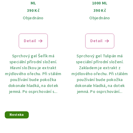
ML
1000 ML
390 Kč
390 Kč
Objednáno
Objednáno
Detail
Detail
Sprchový gel Šeřík má
Sprchový gel Tulipán má
speciální přírodní složení.
speciální přírodní složení.
Hlavní složkou je extrakt
Zakladem je extrakt z
mýdlového ořechu. Při stálém
mýdlového ořechu. Při stálém
používání bude pokožka
používání bude pokožka
dokonale hladká, na dotek
dokonale hladká, na dotek
jemná. Po osprchování s...
jemná. Po osprchování...
Novinka