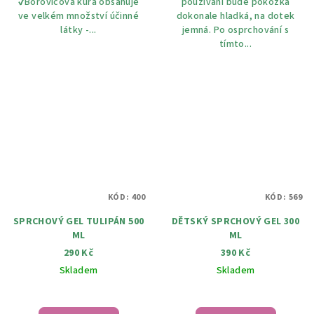
✔️Borovicová kůra obsahuje
používání bude pokožka
ve velkém množství účinné
dokonale hladká, na dotek
látky -...
jemná. Po osprchování s
tímto...
KÓD:
400
KÓD:
569
SPRCHOVÝ GEL TULIPÁN 500
DĚTSKÝ SPRCHOVÝ GEL 300
ML
ML
290 Kč
390 Kč
Skladem
Skladem