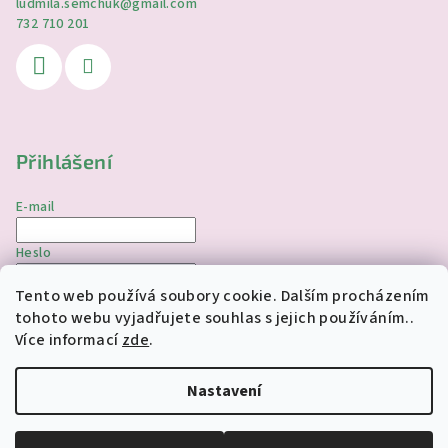
ludmila.semchuk
@
gmail.com
732 710 201
Přihlášení
E-mail
Heslo
Tento web používá soubory cookie. Dalším procházením
Přihlásit se
tohoto webu vyjadřujete souhlas s jejich používáním..
Více informací
zde
.
Nová registrace
Zapomenuté heslo
Nastavení
Copyright 2026
jednorozciverivnas.cz
. Všechna práva
vyhrazena.
Upravit nastavení cookies