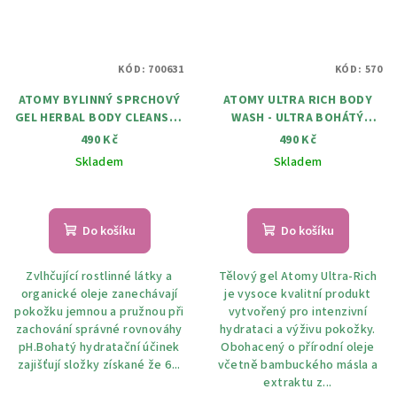
KÓD:
700631
KÓD:
570
ATOMY BYLINNÝ SPRCHOVÝ
ATOMY ULTRA RICH BODY
GEL HERBAL BODY CLEANSER
WASH - ULTRA BOHÁTÝ
500 ML
SPRCHOVÝ GEL 350 ML
490 Kč
490 Kč
Skladem
Skladem
Do košíku
Do košíku
Zvlhčující rostlinné látky a
Tělový gel Atomy Ultra-Rich
organické oleje zanechávají
je vysoce kvalitní produkt
pokožku jemnou a pružnou při
vytvořený pro intenzivní
zachování správné rovnováhy
hydrataci a výživu pokožky.
pH.Bohatý hydratační účinek
Obohacený o přírodní oleje
zajišťují složky získané že 6...
včetně bambuckého másla a
extraktu z...