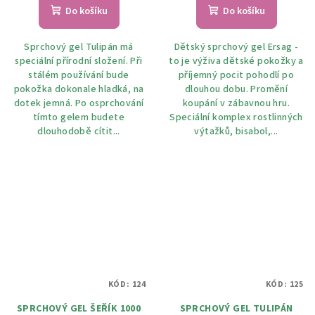
Do košíku
Do košíku
Sprchový gel Tulipán má
Dětský sprchový gel Ersag -
speciální přírodní složení. Při
to je výživa dětské pokožky a
stálém používání bude
příjemný pocit pohodlí po
pokožka dokonale hladká, na
dlouhou dobu. Promění
dotek jemná. Po osprchování
koupání v zábavnou hru.
tímto gelem budete
Speciální komplex rostlinných
dlouhodobě cítit...
výtažků, bisabol,...
KÓD:
124
KÓD:
125
SPRCHOVÝ GEL ŠEŘÍK 1000
SPRCHOVÝ GEL TULIPÁN