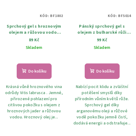
KÓD:
BF1802
KÓD:
BF5014
Sprchový gel s hroznovým
Pánský sprchový gel s
olejem a růžovou vodou
olejem z bulharské růži
200 ml
Gold 200 ml
89 Kč
99 Kč
Skladem
Skladem
Do košíku
Do košíku
Krásná vůně hroznového vina
Nabízí pocit klidu a zvláštní
odrůdy Vitis labrusca . Jemné,
potěšení smyslů díky
přirozené pohlazení pro
přírodním vůním květů růže.
citlivou pokožku s olejem z
Sprchový gel díky
hroznových jader a růžovou
arganovému oleji a růžové
vodou. Hroznový olej je...
vodě pokožku jemně čistí,
dodává energii a odstraňuje...