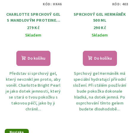
KÓD:
HK46
KÓD:
403
CHARLOTTE SPRCHOVÝ GEL
SPRCHOVÝ GEL HERMÁNĚK
S MANDLOVÝM PROTEINEM
500 ML
Charlotte Bright Perl
279 Kč
290 Kč
Tusfürdő – 750 ml
Skladem
Skladem
Do košíku
Do košíku
Představ si sprchový gel,
Sprchový gel Hermáněk má
který nevznikl jen proto, aby
speciální hydratujcí přírodní
voněl. Charlotte Bright Pearl
složení. Při stálém používání
je jako dotek jemnosti, který
bude pokožka dokonale
se stará o tvou pokožku s
hladká, na dotek jemná. Po
takovou péčí, jako by ji
osprchování tímto gelem
chránil...
budete dlouhodobě...
Novinka