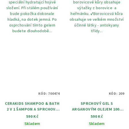
speciální hydratujcí hojivé
borovicové kůry obsahuje
složení. Při stálém používání
výtažky z borovice a
bude pokožka dokonale
heřmánku. ✔️Borovicová kůra
hladká, na dotek jemná. Po
obsahuje ve velkém množství
osprchování tímto gelem
účinné látky - antokyany
budete dlouhodobě...
třídy...
KÓD:
700474
KÓD:
209
CERAKIDS SHAMPOO & BATH
SPRCHOVÝ GEL S
2 V 1 ŠAMPON A SPRCHOVÝ
ARGANOVÝM OLEJEM 1000
GEL PRO DĚTI 350 ML
ML
590 Kč
590 Kč
Skladem
Skladem