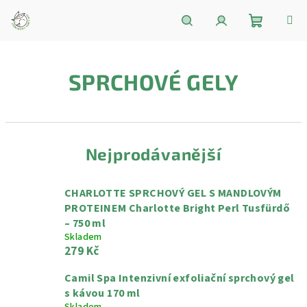
Přejít
na
obsah
Nákupní
Hledat
Přihlášení
SPRCHOVÉ GELY
košík
Nejprodávanější
CHARLOTTE SPRCHOVÝ GEL S MANDLOVÝM
PROTEINEM Charlotte Bright Perl Tusfürdő
– 750 ml
Skladem
279 Kč
Camil Spa Intenzivní exfoliační sprchový gel
s kávou 170 ml