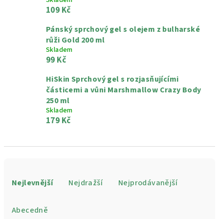
Skladem
109 Kč
Pánský sprchový gel s olejem z bulharské
růži Gold 200 ml
Skladem
99 Kč
HiSkin Sprchový gel s rozjasňujícími
částicemi a vůni Marshmallow Crazy Body
250 ml
Skladem
179 Kč
Ř
a
Nejlevnější
Nejdražší
Nejprodávanější
z
e
Abecedně