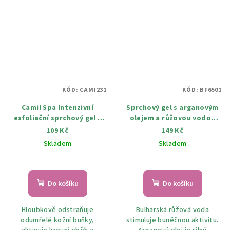
KÓD:
CAMI231
KÓD:
BF6501
Camil Spa Intenzivní
Sprchový gel s arganovým
exfoliační sprchový gel s
olejem a růžovou vodou
kávou 170 ml
180 ml
109 Kč
149 Kč
Skladem
Skladem
Do košíku
Do košíku
Hloubkově odstraňuje
Bulharská růžová voda
odumřelé kožní buňky,
stimuluje buněčnou aktivitu.