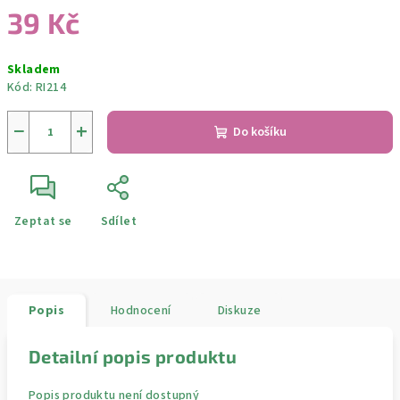
39 Kč
Měrná
Skladem
cena:
Kód:
RI214
−
+
Do košíku
Zeptat se
Sdílet
Popis
Hodnocení
Diskuze
Detailní popis produktu
Popis produktu není dostupný