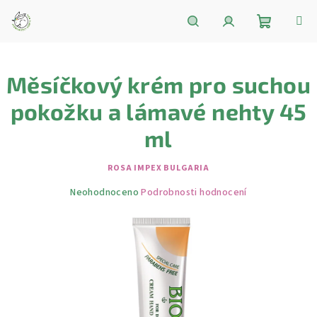
Přejít
na
obsah
Nákupní
Hledat
Přihlášení
Měsíčkový krém pro suchou
košík
pokožku a lámavé nehty 45
ml
ROSA IMPEX BULGARIA
Průměrné
Neohodnoceno
Podrobnosti hodnocení
hodnocení
produktu
je
0,0
z
5
hvězdiček.