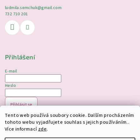
ludmila.semchuk
@
gmail.com
732 710 201
Přihlášení
E-mail
Heslo
Přihlásit se
Tento web používá soubory cookie. Dalším procházením
Nová registrace
Zapomenuté heslo
tohoto webu vyjadřujete souhlas s jejich používáním..
Více informací
zde
.
Copyright 2026
jednorozciverivnas.cz
. Všechna práva