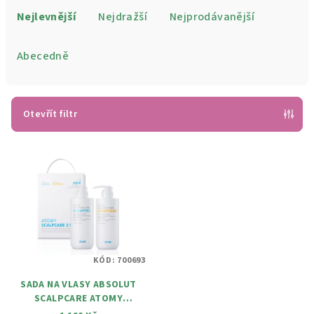
a
Nejlevnější
Nejdražší
Nejprodávanější
z
e
Abecedně
n
í
p
Otevřít filtr
r
V
o
ý
d
p
u
i
k
s
t
p
ů
KÓD:
700693
r
SADA NA VLASY ABSOLUT
o
SCALPCARE ATOMY
d
(ŠAMPON 500ML,