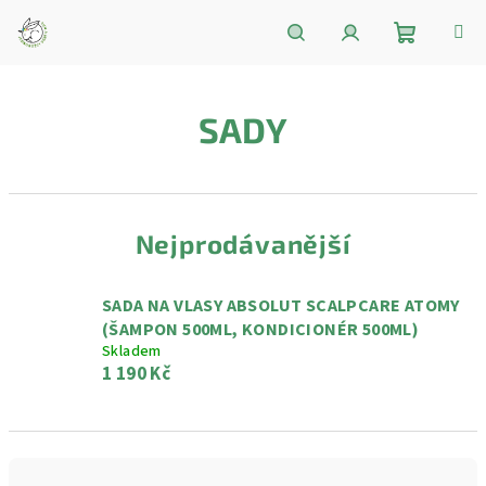
Přejít
na
obsah
Nákupní
Hledat
Přihlášení
SADY
košík
Nejprodávanější
SADA NA VLASY ABSOLUT SCALPCARE ATOMY
(ŠAMPON 500ML, KONDICIONÉR 500ML)
Skladem
1 190 Kč
Ř