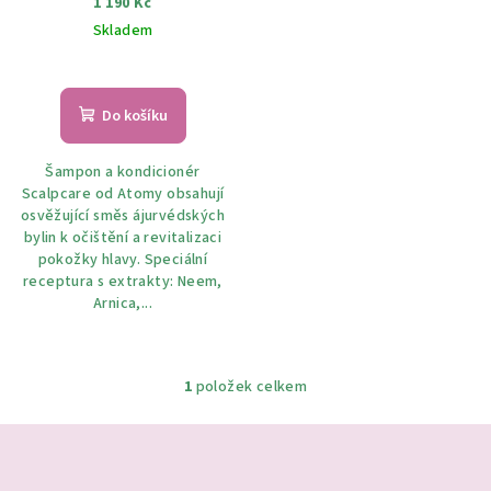
1 190 Kč
u
KONDICIONÉR 500ML)
Skladem
k
t
ů
Do košíku
Šampon a kondicionér
Scalpcare od Atomy obsahují
osvěžující směs ájurvédských
bylin k očištění a revitalizaci
pokožky hlavy. Speciální
receptura s extrakty: Neem,
Arnica,...
1
položek celkem
O
v
Z
l
á
á