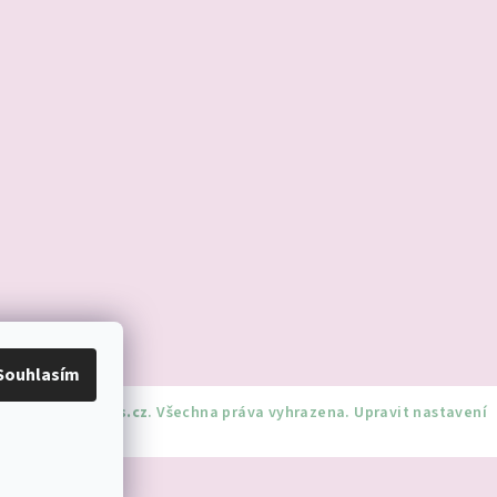
Souhlasím
dnorozciverivnas.cz
. Všechna práva vyhrazena.
Upravit nastavení