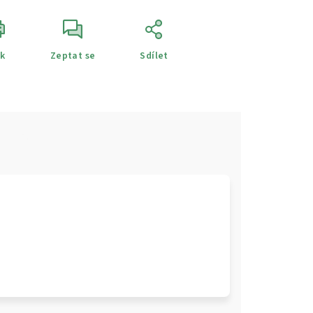
sk
Zeptat se
Sdílet
e