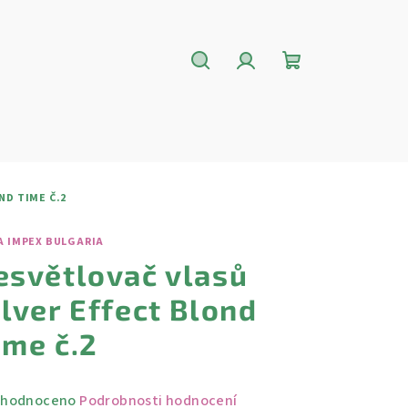
Hledat
Přihlášení
Nákupní
košík
ND TIME Č.2
A IMPEX BULGARIA
esvětlovač vlasů
ilver Effect Blond
ime č.2
měrné
hodnoceno
Podrobnosti hodnocení