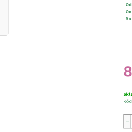
Odb
Oxi
Bal
8
Měr
cen
Skl
Kód
−