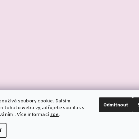
oužívá soubory cookie. Dalším
Odmítnout
m tohoto webu vyjadřujete souhlas s
íváním.. Více informací
zde
.
Copyright 2026
je
cookies
í