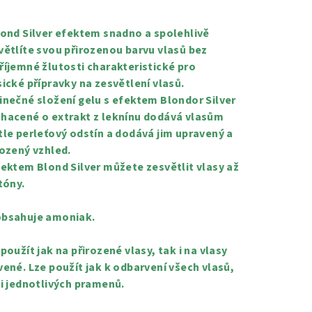
nocení
duktu
lond Silver efektem snadno a spolehlivě
větlíte svou přirozenou barvu vlasů bez
říjemné žlutosti charakteristické pro
sické přípravky na zesvětlení vlasů.
inečné složení gelu s efektem Blondor Silver
zdiček.
hacené o extrakt z leknínu dodává vlasům
tle perleťový odstín a dodává jim upravený a
rozený vzhled.
fektem Blond Silver můžete zesvětlit vlasy až
tóny.
bsahuje amoniak.
 použít jak na přirozené vlasy, tak i na vlasy
vené. Lze použít jak k odbarvení všech vlasů,
 i jednotlivých pramenů.