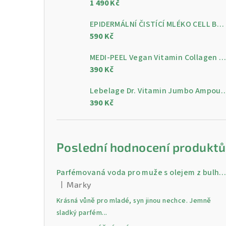
1 490 Kč
a
n
EPIDERMÁLNÍ ČISTÍCÍ MLÉKO CELL BY CELL Epidermal Cleansing Milk 200 ml
590 Kč
n
MEDI-PEEL Vegan Vitamin Collagen Clear, 300 m
í
390 Kč
p
Lebelage Dr. Vitamin Jumbo Ampoule, gelo
a
390 Kč
n
e
Poslední hodnocení produktů
l
Parfémovaná voda pro muže s olejem z bulharské růži Gold 30 
|
Marky
Hodnocení produktu je 5 z 5 hvězdiček.
Krásná vůně pro mladé, syn jinou nechce. Jemně
sladký parfém...