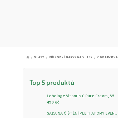
Přejít
na
obsah
/
VLASY
/
PŘÍRODNÍ BARVY NA VLASY
/
ODBARVOVA
DOMŮ
P
o
Top 5 produktů
s
Lebelage Vitamin C Pure Cream, 55 ml - Rozjasňující pleťo
t
490 Kč
r
SADA NA ČIŠTĚNÍ PLETI ATOMY EVENING CARE - 4 KROKY PRO ČISTOU A ZÁ