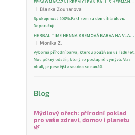
ERSAG MASÁŽNÍ KRÉM CLEAN BALL S HERMANKEM A MENTOLEM pro úlevu od bolesti, otoků a napětí ve svalech
|
Blanka Zouharova
Hodnocení produktu je 5 z 5 hvězdiček.
Spokojenost 200%.Fakt sem za den cítila úlevu.
Doporučuji
HERBAL TIME HENNA KREMOVÁ BARVA NA VLASY 9 Lilek 75 ml
|
Monika Z.
Hodnocení produktu je 5 z 5 hvězdiček.
Výborná přírodní barva, kterou používám už řadu let.
Moc pěkný odstín, který se postupně vymývá. Vlas
obalí, je pevnější a snadno se nanáší.
Blog
Mýdlový ořech: přírodní poklad
pro vaše zdraví, domov i planetu
🌿