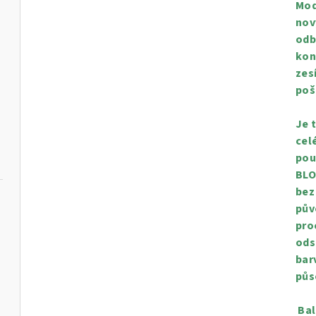
Mod
nov
odb
kon
zes
poš
Je 
cel
pou
BLO
bez
pův
pro
ods
bar
půs
Bal