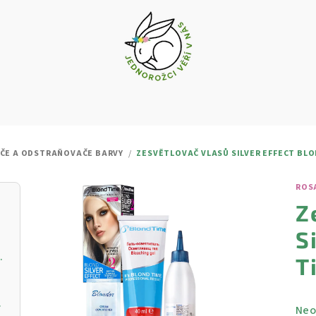
ČE A ODSTRAŇOVAČE BARVY
/
ZESVĚTLOVAČ VLASŮ SILVER EFFECT BLO
ROS
Z
S
vý krém s vitamínem C
T
ŘIVOU PLEŤ
Prů
Neo