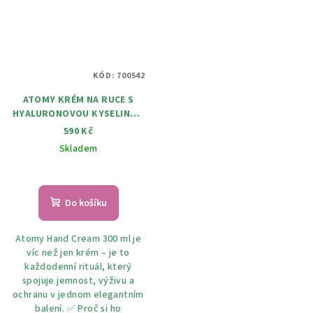
KÓD:
700542
ATOMY KRÉM NA RUCE S
HYALURONOVOU KYSELINOU
300 ml
590 Kč
Skladem
Do košíku
Atomy Hand Cream 300 ml je
víc než jen krém – je to
každodenní rituál, který
spojuje jemnost, výživu a
ochranu v jednom elegantním
balení. ✅ Proč si ho