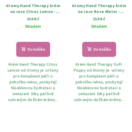
Atomy Hand Therapy krém
Atomy Hand Therapy krém
na ruce Citrus Lemon -
na ruce Rose Water -
Citrusový citron 30 ml
Růžová voda 30 ml;
210 Kč
210 Kč
Skladem
Skladem
Do košíku
Do košíku
Krém Hand Therapy Citrus
Krém Hand Therapy Soft
Lemon od Atomy je určeny
Poppy od Atomy je určeny
pro komplexní péči o
pro komplexní péči o
pokožku rukou, poskytují
pokožku rukou, poskytují
hloubkovou hydrataci a
hloubkovou hydrataci a
omlazení. Díky pečlivě
omlazení. Díky pečlivě
vybraným složkám krémy...
vybraným složkám krémy...