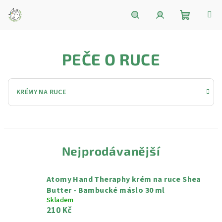
Přejít
na
obsah
Nákupní
Hledat
Přihlášení
PEČE O RUCE
košík
KRÉMY NA RUCE
Nejprodávanější
Atomy Hand Theraphy krém na ruce Shea
Butter - Bambucké máslo 30 ml
Skladem
210 Kč