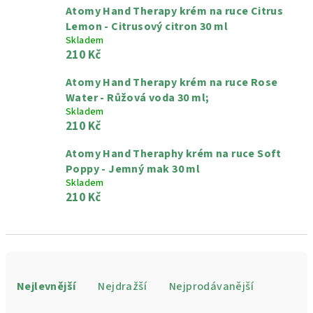
Atomy Hand Therapy krém na ruce Citrus
Lemon - Citrusový citron 30 ml
Skladem
210 Kč
Atomy Hand Therapy krém na ruce Rose
Water - Růžová voda 30 ml;
Skladem
210 Kč
Atomy Hand Theraphy krém na ruce Soft
Poppy - Jemný mak 30 ml
Skladem
210 Kč
Ř
a
Nejlevnější
Nejdražší
Nejprodávanější
z