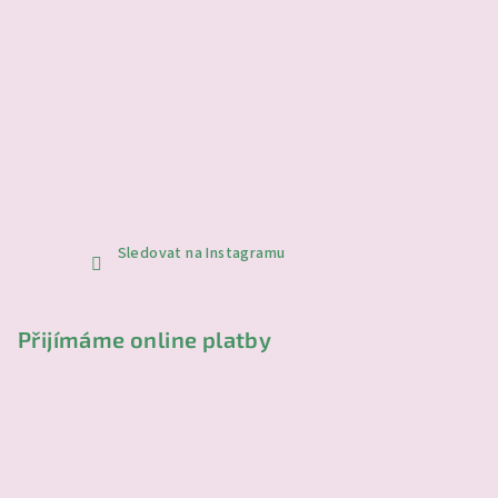
i
s
u
Sledovat na Instagramu
Přijímáme online platby