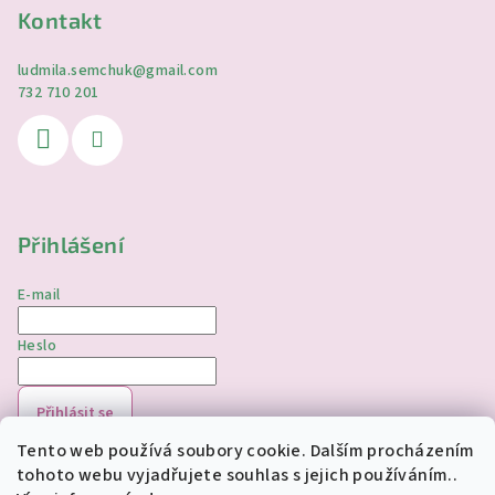
Kontakt
ludmila.semchuk
@
gmail.com
732 710 201
Přihlášení
E-mail
Heslo
Přihlásit se
Tento web používá soubory cookie. Dalším procházením
Nová registrace
Zapomenuté heslo
tohoto webu vyjadřujete souhlas s jejich používáním..