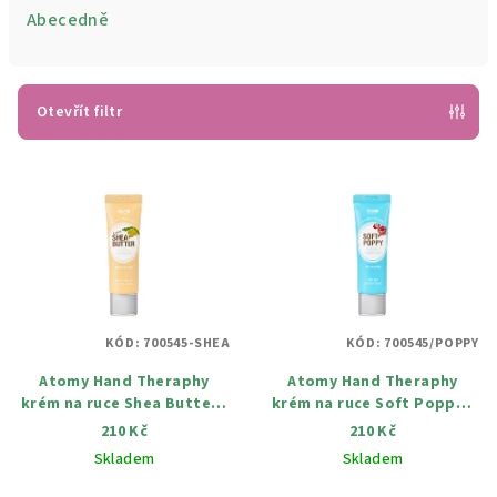
e
Abecedně
n
í
p
Otevřít filtr
r
V
o
ý
d
p
u
i
k
s
t
p
ů
KÓD:
700545-SHEA
KÓD:
700545/POPPY
r
Atomy Hand Theraphy
Atomy Hand Theraphy
o
krém na ruce Shea Butter -
krém na ruce Soft Poppy -
d
Bambucké máslo 30 ml
Jemný mak 30 ml
210 Kč
210 Kč
u
Skladem
Skladem
k