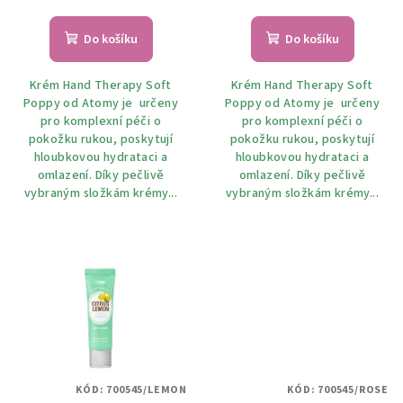
t
ů
Do košíku
Do košíku
Krém Hand Therapy Soft
Krém Hand Therapy Soft
Poppy od Atomy je určeny
Poppy od Atomy je určeny
pro komplexní péči o
pro komplexní péči o
pokožku rukou, poskytují
pokožku rukou, poskytují
hloubkovou hydrataci a
hloubkovou hydrataci a
omlazení. Díky pečlivě
omlazení. Díky pečlivě
vybraným složkám krémy...
vybraným složkám krémy...
KÓD:
700545/LEMON
KÓD:
700545/ROSE