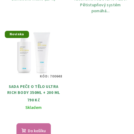
Pětistupňový systém
pomáhá...
Novinka
KÓD:
700648
SADA PEČE O TĚLO ULTRA
RICH BODY 350ML + 200 ML
790 Kč
Skladem
Průměrné
hodnocení
produktu
Do košíku