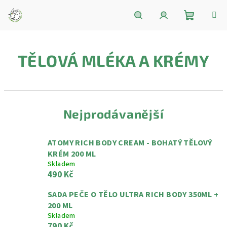
Přejít
na
obsah
Nákupní
Hledat
Přihlášení
TĚLOVÁ MLÉKA A KRÉMY
košík
Nejprodávanější
ATOMY RICH BODY CREAM - BOHATÝ TĚLOVÝ
KRÉM 200 ML
Skladem
490 Kč
SADA PEČE O TĚLO ULTRA RICH BODY 350ML +
200 ML
Skladem
790 Kč