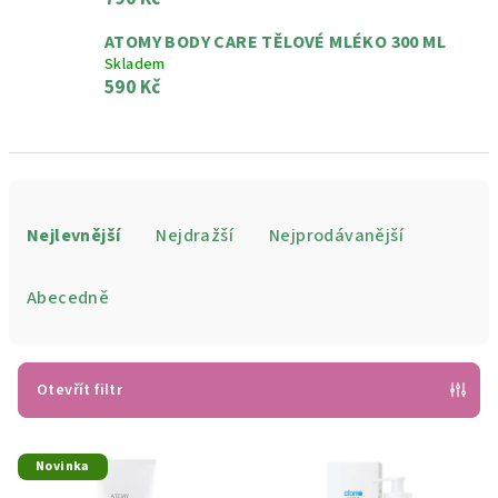
ATOMY BODY CARE TĚLOVÉ MLÉKO 300 ML
Skladem
590 Kč
Ř
a
Nejlevnější
Nejdražší
Nejprodávanější
z
e
Abecedně
n
í
p
Otevřít filtr
r
V
o
Novinka
ý
d