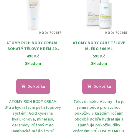
p
u
i
k
s
t
p
ů
KÓD:
700647
KÓD:
700645
r
ATOMY RICH BODY CREAM -
ATOMY BODY CARE TĚLOVÉ
o
BOHATÝ TĚLOVÝ KRÉM 200
MLÉKO 300 ML
d
ML
490 Kč
590 Kč
u
Skladem
Skladem
k
t
ů
Do košíku
Do košíku
ATOMY RICH BODY CREAM
Tělové mléko Atomy - to je
Ultra hydratační pětistupňový
jemná péče pro suchou
systém: Acid kyselina
pokožku v každém ročním
hyaluronová, minerály,
období! Dobře hydratuje a
ceramidy, růžový med
zjemňuje pokožku díky
Bambucké máslo (25%)
vzácnému RŮŽOVÉMU MEDU.