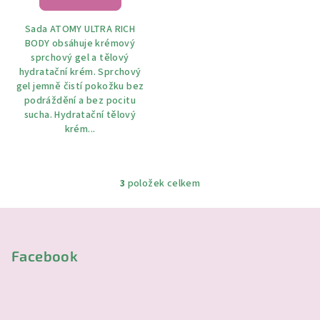
je
5,0
Sada ATOMY ULTRA RICH
z
BODY obsáhuje krémový
5
sprchový gel a tělový
hvězdiček.
hydratační krém. Sprchový
gel jemně čistí pokožku bez
podráždění a bez pocitu
sucha. Hydratační tělový
krém...
3
položek celkem
O
v
Z
l
á
á
p
Facebook
d
a
a
c
t
í
í