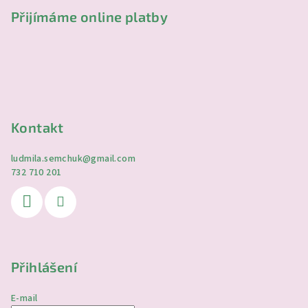
Přijímáme online platby
Kontakt
ludmila.semchuk
@
gmail.com
732 710 201
Přihlášení
E-mail