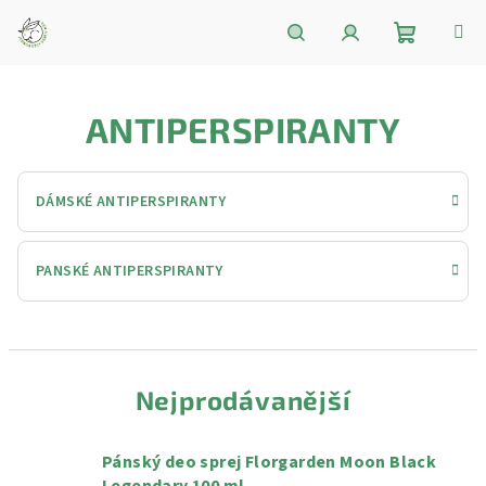
Přejít
na
obsah
Nákupní
Hledat
Přihlášení
ANTIPERSPIRANTY
košík
DÁMSKÉ ANTIPERSPIRANTY
PANSKÉ ANTIPERSPIRANTY
Nejprodávanější
Pánský deo sprej Florgarden Moon Black