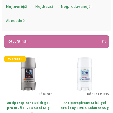
a
Nejlevnější
Nejdražší
Nejprodávanější
z
e
Abecedně
n
í
p
Otevřít filtr
r
V
o
Výprodej
ý
d
p
u
i
k
s
t
p
ů
KÓD:
SF3
KÓD:
CAMI215
r
Antiperspirant Stick gel
Antiperspirant Stick gel
o
pro muži FIVE 5 Cool 65 g
pro ženy FIVE 5 Balance 65 g
d