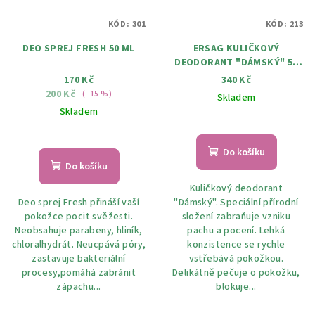
KÓD:
301
KÓD:
213
DEO SPREJ FRESH 50 ML
ERSAG KULIČKOVÝ
DEODORANT "DÁMSKÝ" 50
ML
170 Kč
340 Kč
200 Kč
(–15 %)
Skladem
Skladem
Do košíku
Do košíku
Kuličkový deodorant
Deo sprej Fresh přináší vaší
"Dámský". Speciální přírodní
pokožce pocit svěžesti.
složení zabraňuje vzniku
Neobsahuje parabeny, hliník,
pachu a pocení. Lehká
chloralhydrát. Neucpává póry,
konzistence se rychle
zastavuje bakteriální
vstřebává pokožkou.
procesy,pomáhá zabránit
Delikátně pečuje o pokožku,
zápachu...
blokuje...