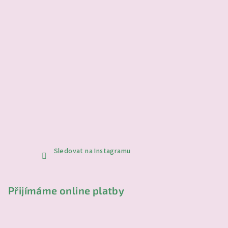
v
ý
p
i
s
u
Sledovat na Instagramu
Přijímáme online platby