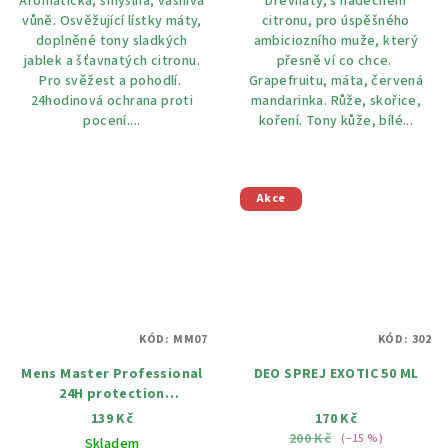
Aromatická, smyslná, vášnivá
Dřevnatý, s nádechem
vůně. Osvěžující lístky máty,
citronu, pro úspěšného
doplněné tony sladkých
ambiciozního muže, který
jablek a šťavnatých citronu.
přesně ví co chce.
Pro svěžest a pohodlí.
Grapefruitu, máta, červená
24hodinová ochrana proti
mandarinka. Růže, skořice,
pocení....
koření. Tony kůže, bílé...
Akce
KÓD:
MM07
KÓD:
302
Mens Master Professional
DEO SPREJ EXOTIC 50 ML
24H protection
antiperspirant deodorant
139 Kč
170 Kč
150 ml
200 Kč
(–15 %)
Skladem