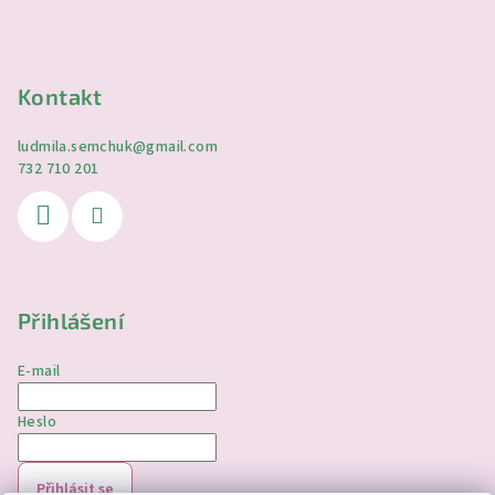
Kontakt
ludmila.semchuk
@
gmail.com
732 710 201
Přihlášení
E-mail
Heslo
Přihlásit se