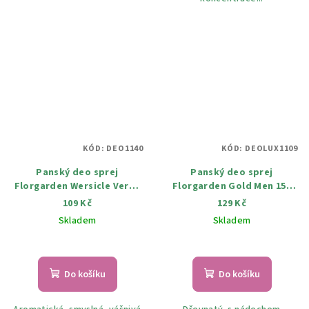
KÓD:
DEO1140
KÓD:
DEOLUX1109
Panský deo sprej
Panský deo sprej
Florgarden Wersicle Veros
Florgarden Gold Men 150
100 ml
ml
109 Kč
129 Kč
Skladem
Skladem
Do košíku
Do košíku