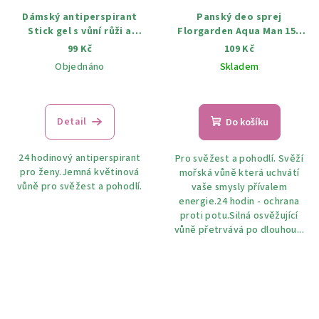
Dámský antiperspirant
Panský deo sprej
Stick gel s vůní růži a
Florgarden Aqua Man 150
bílého čaje 65 g
ml
99 Kč
109 Kč
Objednáno
Skladem
Detail
Do košíku
24 hodinový antiperspirant
Pro svěžest a pohodlí. Svěží
pro ženy.Jemná květinová
mořská vůně která uchvátí
vůně pro svěžest a pohodlí.
vaše smysly přívalem
energie.24 hodin - ochrana
proti potu.Silná osvěžující
vůně přetrvává po dlouhou...