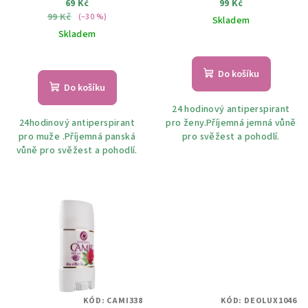
69 Kč
99 Kč
u
99 Kč
(–30 %)
Skladem
k
Skladem
t
ů
Do košíku
Do košíku
24 hodinový antiperspirant
24hodinový antiperspirant
pro ženy.Příjemná jemná vůně
pro muže .Příjemná panská
pro svěžest a pohodlí.
vůně pro svěžest a pohodlí.
KÓD:
CAMI338
KÓD:
DEOLUX1046