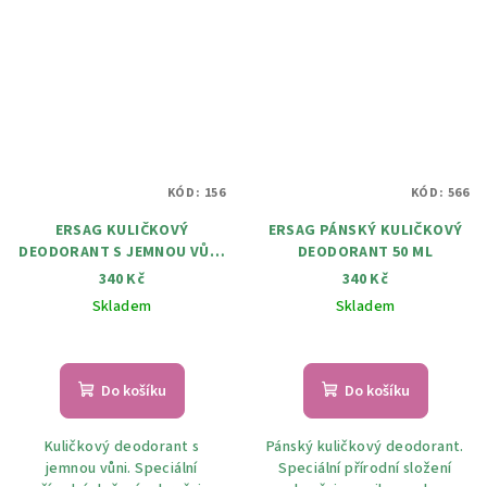
KÓD:
156
KÓD:
566
ERSAG KULIČKOVÝ
ERSAG PÁNSKÝ KULIČKOVÝ
DEODORANT S JEMNOU VŮNÍ
DEODORANT 50 ML
50 ML
340 Kč
340 Kč
Skladem
Skladem
Do košíku
Do košíku
Kuličkový deodorant s
Pánský kuličkový deodorant.
jemnou vůni. Speciální
Speciální přírodní složení