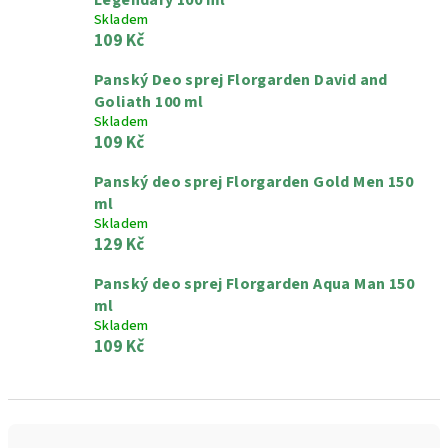
Legendary 100 ml
Skladem
109 Kč
Panský Deo sprej Florgarden David and
Goliath 100 ml
Skladem
109 Kč
Panský deo sprej Florgarden Gold Men 150
ml
Skladem
129 Kč
Panský deo sprej Florgarden Aqua Man 150
ml
Skladem
109 Kč
Ř