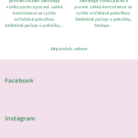
přírodní složení zabraňuje
zabraňuje vzniku pachu a
vzniku pachu a pocení. Lehká
pocení. Lehká konzistence se
konzistence se rychle
rychle vstřebává pokožkou.
vstřebává pokožkou.
Delikátně pečuje o pokožku,
Delikátně pečuje o pokožku,...
blokuje...
14
položek celkem
O
v
Z
l
á
á
p
Facebook
d
a
a
c
t
í
í
p
r
Instagram
v
k
y