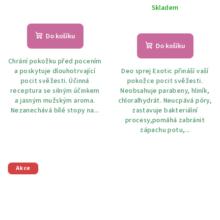
Skladem
Do košíku
Do košíku
Chrání pokožku před pocením
a poskytuje dlouhotrvající
Deo sprej Exotic přináší vaší
pocit svěžesti. Účinná
pokožce pocit svěžesti.
receptura se silným účinkem
Neobsahuje parabeny, hliník,
a jasným mužským aroma.
chloralhydrát. Neucpává póry,
Nezanechává bílé stopy na...
zastavuje bakteriální
procesy,pomáhá zabránit
zápachu potu,...
Akce