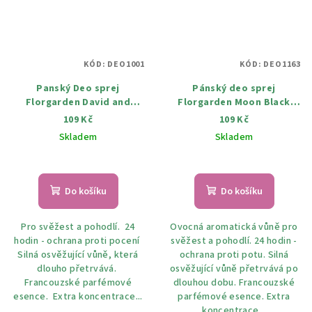
KÓD:
DEO1001
KÓD:
DEO1163
Panský Deo sprej
Pánský deo sprej
Florgarden David and
Florgarden Moon Black
Goliath 100 ml
Legendary 100 ml
109 Kč
109 Kč
Skladem
Skladem
Do košíku
Do košíku
Pro svěžest a pohodlí. 24
Ovocná aromatická vůně pro
hodin - ochrana proti pocení
svěžest a pohodlí. 24 hodin -
Silná osvěžující vůně, která
ochrana proti potu. Silná
dlouho přetrvává.
osvěžující vůně přetrvává po
Francouzské parfémové
dlouhou dobu. Francouzské
esence. Extra koncentrace...
parfémové esence. Extra
koncentrace...