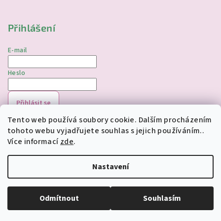
Přihlášení
E-mail
Heslo
Přihlásit se
Tento web používá soubory cookie. Dalším procházením
Nová registrace
Zapomenuté heslo
tohoto webu vyjadřujete souhlas s jejich používáním..
Více informací
zde
.
Copyright 2026
jednorozciverivnas.cz
. Všechna práva
vyhrazena.
Upravit nastavení cookies
Nastavení
Vytvořil Shoptet
Odmítnout
Souhlasím
Odstoupit od smlouvy