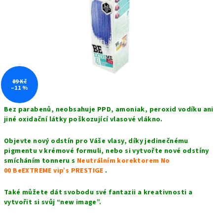
hvězdiček.
89 Kč
–11 %
Bez parabenů,
n
eobsahuje PPD, amoniak, peroxid vodíku ani
jiné oxidační látky poškozující vlasové vlákno.
Objevte nový odstín pro Váše vlasy, díky jedinečnému
pigmentu v krémové formuli, nebo si vytvořte nové odstíny
smícháním tonneru s
Neutrálním korektorem No
00 BeEXTREME vip’s PRESTIGE
.
Také můžete dát svobodu své fantazii a kreativnosti a
vytvořit si svůj “new image”.