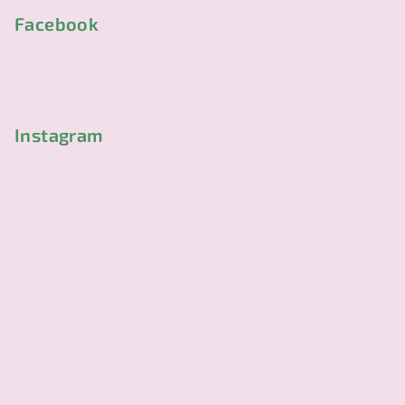
p
Facebook
a
t
í
Instagram