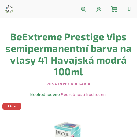
Přejít
na
obsah
Nákupní
Hledat
Přihlášení
BeExtreme Prestige Vips
košík
semipermanentní barva na
vlasy 41 Havajská modrá
100ml
ROSA IMPEX BULGARIA
Průměrné
Neohodnoceno
Podrobnosti hodnocení
hodnocení
Akce
produktu
je
0,0
z
5