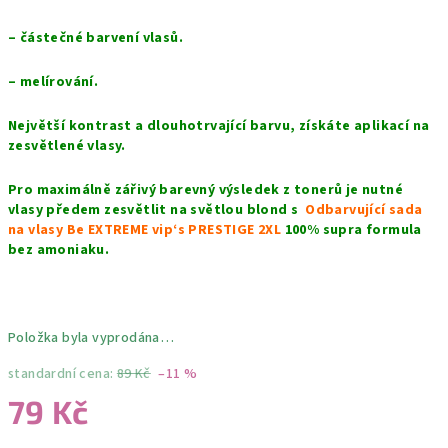
– částečné barvení vlasů.
– melírování.
Největší kontrast a dlouhotrvající barvu, získáte aplikací na
zesvětlené vlasy.
Pro maximálně zářivý barevný výsledek z tonerů je nutné
vlasy předem zesvětlit na světlou blond s
Odbarvující sada
na vlasy Be EXTREME vip‘s PRESTIGE 2XL
100% supra formula
bez amoniaku.
Položka byla vyprodána…
standardní cena:
89 Kč
–11 %
79 Kč
Měrná