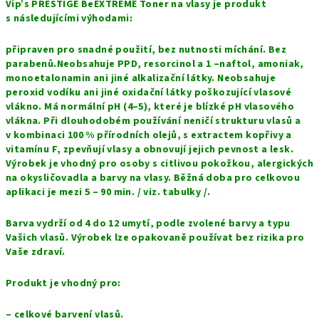
Vip’s PRESTIGE BeEXTREME Toner na vlasy je produkt
s následujícími výhodami:
připraven pro snadné použití, bez nutnosti míchání. Bez
parabenů.Neobsahuje PPD, resorcinol a 1 –naftol, amoniak,
monoetalonamin ani jiné alkalizační látky. Neobsahuje
peroxid vodíku ani jiné oxidační látky poškozující vlasové
vlákno. Má normální pH (4–5), které je blízké pH vlasového
vlákna. Při dlouhodobém používání neničí strukturu vlasů a
v kombinaci 100 % přírodních olejů, s extractem kopřivy a
vitamínu F, zpevňují vlasy a obnovují jejich pevnost a lesk.
Výrobek je vhodný pro osoby s citlivou pokožkou, alergických
na okysličovadla a barvy na vlasy. Běžná doba pro celkovou
aplikaci je mezi 5 – 90 min. / viz. tabulky /.
Barva vydrží od 4 do 12 umytí, podle zvolené barvy a typu
Vašich vlasů. Výrobek lze opakovaně používat bez rizika pro
Vaše zdraví.
Produkt je vhodný pro:
– celkové barvení vlasů.