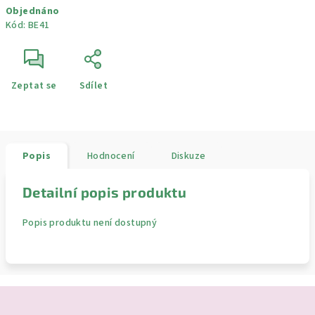
Objednáno
cena:
Kód:
BE41
Zeptat se
Sdílet
Popis
Hodnocení
Diskuze
Detailní popis produktu
Popis produktu není dostupný
Z
á