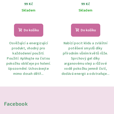
120ml
Gold 200 ml
99 Kč
99 Kč
Skladem
Skladem
Do košíku
Do košíku
Osvěžující a energizující
Nabízí pocit klidu a zvláštní
produkt, vhodný pro
potěšení smyslů díky
každodenní použití.
přírodním vůním květů růže.
Použití: Aplikujte na čistou
Sprchový gel díky
pokožku obličeje po holení.
arganovému oleji a růžové
Upozornění: Uchovávejte
vodě pokožku jemně čistí,
mimo dosah dětí!...
dodává energii a odstraňuje...
Z
á
p
Facebook
a