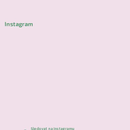
t
í
Instagram
Sledovat na Instagramu