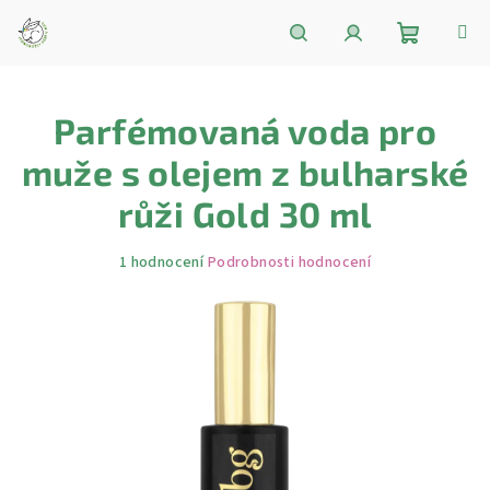
Přejít
na
obsah
Nákupní
Hledat
Přihlášení
Parfémovaná voda pro
košík
muže s olejem z bulharské
růži Gold 30 ml
Průměrné
1 hodnocení
Podrobnosti hodnocení
hodnocení
produktu
je
5,0
z
5
hvězdiček.