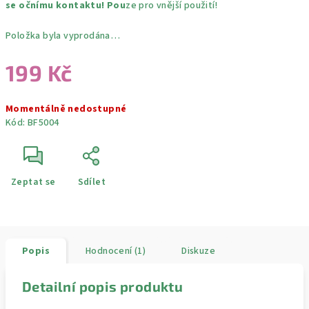
se očnímu kontaktu! Pou
ze pro vnější použití!
Položka byla vyprodána…
199 Kč
Měrná
Momentálně nedostupné
cena:
Kód:
BF5004
Zeptat se
Sdílet
Popis
Hodnocení (1)
Diskuze
Detailní popis produktu