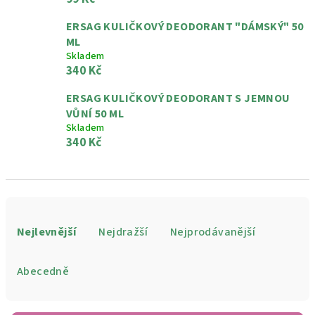
ERSAG KULIČKOVÝ DEODORANT "DÁMSKÝ" 50
ML
Skladem
340 Kč
ERSAG KULIČKOVÝ DEODORANT S JEMNOU
VŮNÍ 50 ML
Skladem
340 Kč
Ř
a
Nejlevnější
Nejdražší
Nejprodávanější
z
e
Abecedně
n
í