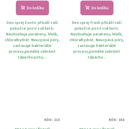
Do košíku
Do košíku
Deo sprej Exotic přináší vaší
Deo sprej Fresh přináší vaší
pokožce pocit svěžesti.
pokožce pocit svěžesti.
Neobsahuje parabeny, hliník,
Neobsahuje parabeny, hliník,
chloralhydrát. Neucpává póry,
chloralhydrát. Neucpává póry,
zastavuje bakteriální
zastavuje bakteriální
procesy,pomáhá zabránit
procesy,pomáhá zabránit
zápachu potu,...
zápachu...
KÓD:
213
KÓD:
156