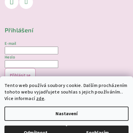
Přihlášení
E-mail
Heslo
Přihlásit se
Tento web používá soubory cookie. Dalším procházením
Nová registrace
Zapomenuté heslo
tohoto webu vyjadřujete souhlas s jejich používáním..
Více informací
zde
.
Copyright 2026
jednorozciverivnas.cz
. Všechna práva
vyhrazena.
Upravit nastavení cookies
Nastavení
Vytvořil Shoptet
Odmítnout
Souhlasím