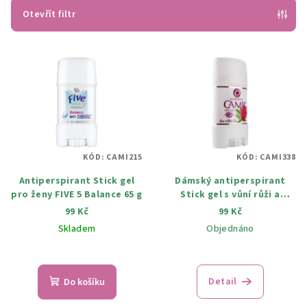
p
Otevřít filtr
r
V
o
ý
d
p
u
i
k
s
t
p
ů
KÓD:
CAMI215
KÓD:
CAMI338
r
Antiperspirant Stick gel
Dámský antiperspirant
o
pro ženy FIVE 5 Balance 65 g
Stick gel s vůní růži a
d
bílého čaje 65 g
99 Kč
99 Kč
u
Skladem
Objednáno
k
t
ů
Detail
Do košíku