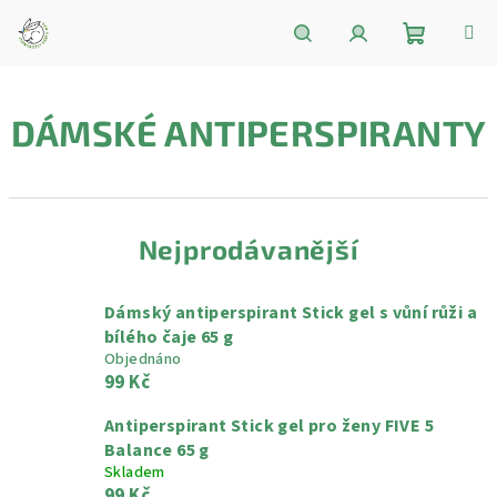
Přejít
na
obsah
Nákupní
Hledat
Přihlášení
DÁMSKÉ ANTIPERSPIRANTY
košík
Nejprodávanější
Dámský antiperspirant Stick gel s vůní růži a
bílého čaje 65 g
Objednáno
99 Kč
Antiperspirant Stick gel pro ženy FIVE 5
Balance 65 g
Skladem
99 Kč