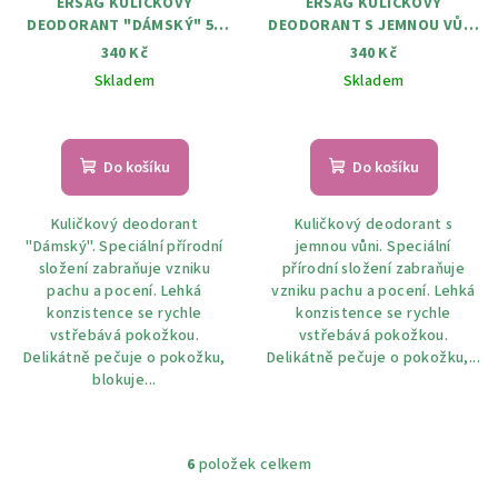
ERSAG KULIČKOVÝ
ERSAG KULIČKOVÝ
DEODORANT "DÁMSKÝ" 50
DEODORANT S JEMNOU VŮNÍ
ML
50 ML
340 Kč
340 Kč
Skladem
Skladem
Do košíku
Do košíku
Kuličkový deodorant
Kuličkový deodorant s
"Dámský". Speciální přírodní
jemnou vůni. Speciální
složení zabraňuje vzniku
přírodní složení zabraňuje
pachu a pocení. Lehká
vzniku pachu a pocení. Lehká
konzistence se rychle
konzistence se rychle
vstřebává pokožkou.
vstřebává pokožkou.
Delikátně pečuje o pokožku,
Delikátně pečuje o pokožku,...
blokuje...
6
položek celkem
O