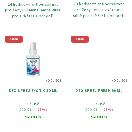
24 hodinový antiperspirant
24 hodinový antiperspirant
pro ženy.Jemná květinová
pro ženy.Příjemná jemná vůně
vůně pro svěžest a pohodlí.
pro svěžest a pohodlí.
Akce
Akce
KÓD:
302
KÓD:
301
DEO SPREJ EXOTIC 50 ML
DEO SPREJ FRESH 50 ML
170 Kč
170 Kč
200 Kč
200 Kč
(–15 %)
(–15 %)
Skladem
Skladem