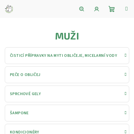
Přejít
na
obsah
Nákupní
Hledat
Přihlášení
MUŽI
košík
ČISTICÍ PŘÍPRAVKY NA MYTI OBLIČEJE, MICELARNÍ VODY
PEČE O OBLIČEJ
SPRCHOVÉ GELY
ŠAMPONE
KONDICIONÉRY