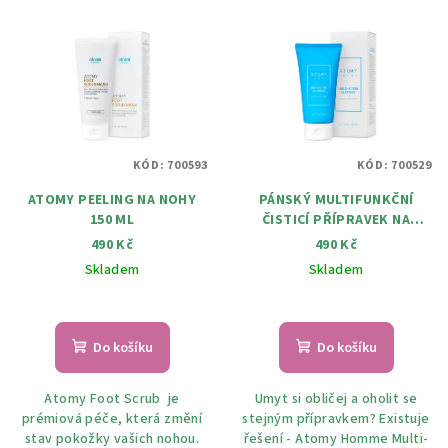
V
o
ý
d
p
u
i
k
s
t
p
ů
KÓD:
700593
KÓD:
700529
r
ATOMY PEELING NA NOHY
PÁNSKÝ MULTIFUNKČNÍ
o
150 ML
ČISTICÍ PŘÍPRAVEK NA
d
OBLIČEJ HOMME MULTI-
490 Kč
490 Kč
u
ACTION CLEANSER 150 ML
Skladem
Skladem
k
Průměrné
t
hodnocení
ů
produktu
Do košíku
Do košíku
je
5,0
Atomy Foot Scrub je
Umyt si obličej a oholit se
z
prémiová péče, která změní
stejným přípravkem? Existuje
5
stav pokožky vašich nohou.
řešení - Atomy Homme Multi-
hvězdiček.