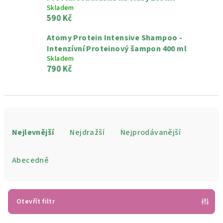
Skladem
590 Kč
Atomy Protein Intensive Shampoo -
Intenzívní Proteinový šampon 400 ml
Skladem
790 Kč
Ř
a
Nejlevnější
Nejdražší
Nejprodávanější
z
e
Abecedně
n
í
p
Otevřít filtr
r