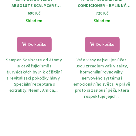
ABSOLUTE SCALPCARE
CONDICIONER - BYLINNÝ
ATOMY 500 ML
KONDICIONÉR 500 ML
690 Kč
720 Kč
Skladem
Skladem
Do košíku
Do košíku
Šampon Scalpcare od Atomy
Vaše vlasy nejsou jen účes.
je osvěžující směs
Jsou zrcadlem vaší vitality,
ájurvédských bylin k očištění
hormonální rovnováhy,
a revitalizaci pokožky hlavy.
nervového systému i
Speciální receptura s
emocionálního světa. A právě
extrakty: Neem, Arnica,...
proto si zaslouží péči, která
respektuje jejich...