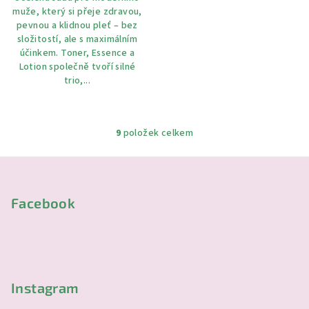
muže, který si přeje zdravou,
pevnou a klidnou pleť – bez
složitostí, ale s maximálním
účinkem. Toner, Essence a
Lotion společně tvoří silné
trio,...
9
položek celkem
O
v
Z
l
á
á
p
Facebook
d
a
a
c
t
í
í
p
r
Instagram
v