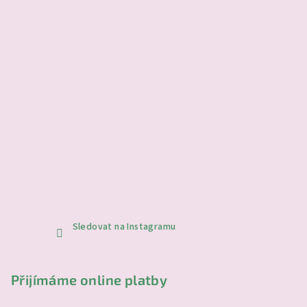
k
y
v
ý
p
i
s
u
Sledovat na Instagramu
Přijímáme online platby