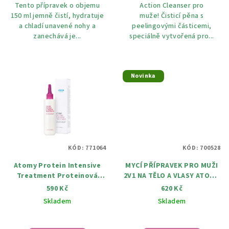
Tento přípravek o objemu
Action Cleanser pro
150 ml jemně čistí, hydratuje
muže! Čisticí pěna s
a chladí unavené nohy a
peelingovými částicemi,
zanechává je...
speciálně vytvořená pro...
Novinka
KÓD:
771064
KÓD:
700528
Atomy Protein Intensive
MYCÍ PŘÍPRAVEK PRO MUŽI
Treatment Proteinová
2V1 NA TĚLO A VLASY ATOMY
maska na vlasy 200 ml
HOMME ALL-IN-ONE WASH
590 Kč
620 Kč
500 ML
Skladem
Skladem