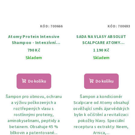
KÓD:
700666
KÓD:
700693
Atomy Protein Intensive
SADA NA VLASY ABSOLUT
Shampoo - Intenzívní
SCALPCARE ATOMY
Proteinový šampon 400 ml
(ŠAMPON 500ML,
790 Kč
1 190 Kč
KONDICIONÉR 500ML)
Skladem
Skladem
Do košíku
Do košíku
Šampon pro obnovu, ochranu
Šampon a kondicionér
a výživu poškozených a
Scalpcare od Atomy obsahují
roztřepených vlasu s
osvěžující směs ájurvédských
rostlinnými proteiny,
bylin k očištění a revitalizaci
aminokyselinami, peptidy a
pokožky hlavy. Speciální
betainem. Obsahuje 45 %
receptura s extrakty: Neem,
bílkovin a patentované...
Arnica,...