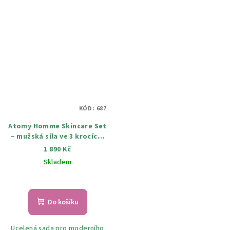
KÓD:
687
Atomy Homme Skincare Set
– mužská síla ve 3 krocích,
sada peče o plet' 140 ml. 45
1 890 Kč
ml, 140 ml
Skladem
Do košíku
Ucelená sada pro moderního