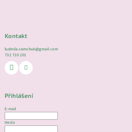
Kontakt
ludmila.semchuk
@
gmail.com
732 710 201
Přihlášení
E-mail
Heslo