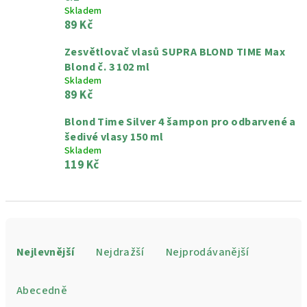
Skladem
89 Kč
Zesvětlovač vlasů SUPRA BLOND TIME Max
Blond č. 3 102 ml
Skladem
89 Kč
Blond Time Silver 4 šampon pro odbarvené a
šedivé vlasy 150 ml
Skladem
119 Kč
Ř
a
Nejlevnější
Nejdražší
Nejprodávanější
z
e
Abecedně