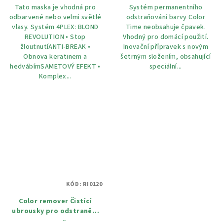
Tato maska ​​je vhodná pro
Systém permanentního
odbarvené nebo velmi světlé
odstraňování barvy Color
vlasy. Systém 4PLEX: BLOND
Time neobsahuje čpavek.
REVOLUTION • Stop
Vhodný pro domácí použití.
žloutnutíANTI-BREAK •
Inovační přípravek s novým
Obnova keratinem a
šetrným složením, obsahující
hedvábímSAMETOVÝ EFEKT •
speciální...
Komplex...
KÓD:
RI0120
Color remover Čistící
ubrousky pro odstranění
barvy z pokožky 20 x5 ml