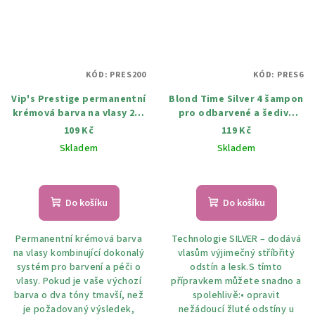
KÓD:
PRES200
KÓD:
PRES6
Vip's Prestige permanentní
Blond Time Silver 4 šampon
krémová barva na vlasy 200
pro odbarvené a šedivé
Zesvětlováč 115 ml
vlasy 150 ml
109 Kč
119 Kč
Skladem
Skladem
Do košíku
Do košíku
Permanentní krémová barva
Technologie SILVER – dodává
na vlasy kombinující dokonalý
vlasům výjimečný stříbřitý
systém pro barvení a péči o
odstín a lesk.S tímto
vlasy. Pokud je vaše výchozí
přípravkem můžete snadno a
barva o dva tóny tmavší, než
spolehlivě:• opravit
je požadovaný výsledek,
nežádoucí žluté odstíny u