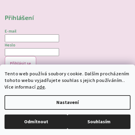
Přihlášení
E-mail
Heslo
Přihlásit se
Tento web používá soubory cookie. Dalším procházením
Nová registrace
Zapomenuté heslo
tohoto webu vyjadřujete souhlas s jejich používáním..
Více informací
zde
.
Copyright 2026
jednorozciverivnas.cz
. Všechna práva
vyhrazena.
Upravit nastavení cookies
Nastavení
Vytvořil Shoptet
Odmítnout
Souhlasím
Odstoupit od smlouvy