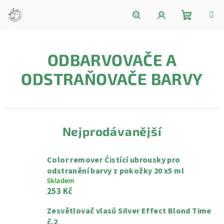
Přejít
na
obsah
Nákupní
Hledat
Přihlášení
ODBARVOVAČE A
košík
ODSTRAŇOVAČE BARVY
Nejprodávanější
Color remover Čistící ubrousky pro
odstranění barvy z pokožky 20 x5 ml
Skladem
253 Kč
Zesvětlovač vlasů Silver Effect Blond Time
č.2