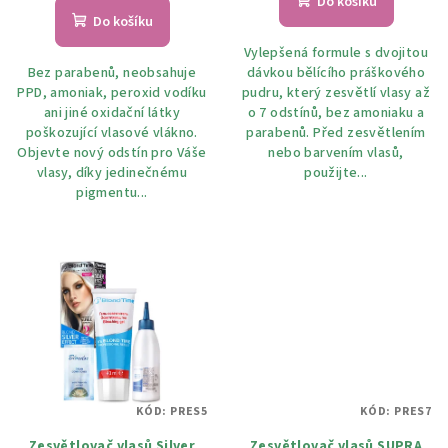
ů
Do košíku
Do košíku
Vylepšená formule s dvojitou
Bez parabenů, neobsahuje
dávkou bělícího práškového
PPD, amoniak, peroxid vodíku
pudru, který zesvětlí vlasy až
ani jiné oxidační látky
o 7 odstínů, bez amoniaku a
poškozující vlasové vlákno.
parabenů. Před zesvětlením
Objevte nový odstín pro Váše
nebo barvením vlasů,
vlasy, díky jedinečnému
použijte...
pigmentu...
KÓD:
PRES5
KÓD:
PRES7
Zesvětlovač vlasů Silver
Zesvětlovač vlasů SUPRA