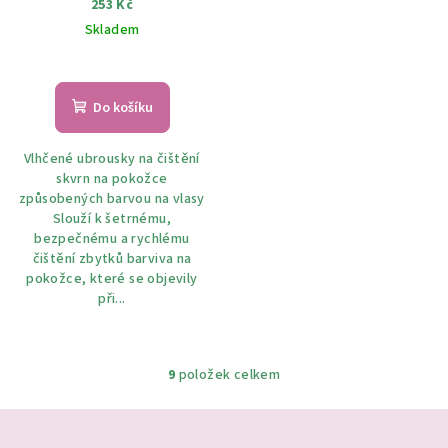
253 Kč
Skladem
Do košíku
Vlhčené ubrousky na čištění
skvrn na pokožce
způsobených barvou na vlasy
Slouží k šetrnému,
bezpečnému a rychlému
čištění zbytků barviva na
pokožce, které se objevily
při...
9
položek celkem
O
v
Z
l