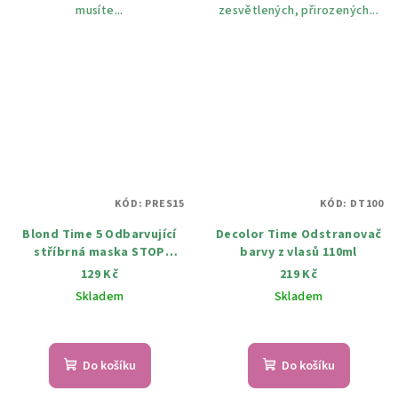
musíte...
zesvětlených, přirozených...
KÓD:
PRES15
KÓD:
DT100
Blond Time 5 Odbarvující
Decolor Time Odstranovač
stříbrná maska STOP
barvy z vlasů 110ml
YELLOW proti žlutým
129 Kč
219 Kč
odstínům 200 ml
Skladem
Skladem
Do košíku
Do košíku