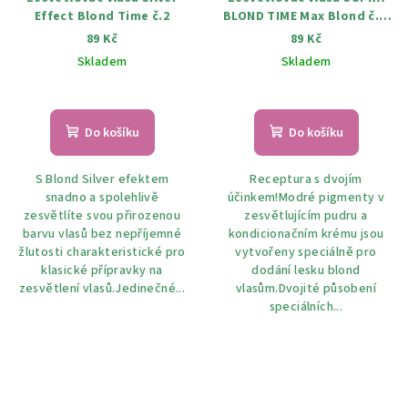
Effect Blond Time č.2
BLOND TIME Max Blond č. 3
102 ml
89 Kč
89 Kč
Skladem
Skladem
Do košíku
Do košíku
S Blond Silver efektem
Receptura s dvojím
snadno a spolehlivě
účinkem!Modré pigmenty v
zesvětlíte svou přirozenou
zesvětlujícím pudru a
barvu vlasů bez nepříjemné
kondicionačním krému jsou
žlutosti charakteristické pro
vytvořeny speciálně pro
klasické přípravky na
dodání lesku blond
zesvětlení vlasů.Jedinečné...
vlasům.Dvojité působení
speciálních...