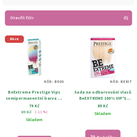
n
í
p
Otevřít filtr
r
V
o
Akce
ý
d
p
u
i
k
s
t
p
ů
KÓD:
BE00
KÓD:
BEKIT
r
BeExtreme Prestige Vips
Sada na odbarvování vlasů
o
semipermanentní barva na
BeEXTREME 100% VIP'S
d
vlasy 00 Neutral corrector
PRESTIGE 2XL
79 Kč
89 Kč
u
100ml
89 Kč
(–11 %)
Skladem
k
Skladem
t