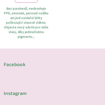
Bez parabenů, neobsahuje
PPD, amoniak, peroxid vodíku
ani jiné oxidační látky
poškozující vlasové vlákno.
Objevte nový odstín pro Váše
vlasy, díky jedinečnému
pigmentu...
Z
á
p
Facebook
a
t
í
Instagram