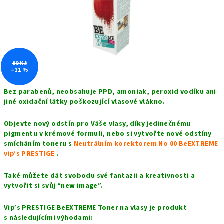
89 Kč
–11 %
Bez parabenů,
n
eobsahuje PPD, amoniak, peroxid vodíku ani
jiné oxidační látky poškozující vlasové vlákno.
Objevte nový odstín pro Váše vlasy, díky jedinečnému
pigmentu v krémové formuli, nebo si vytvořte nové odstíny
smícháním toneru s
Neutrálním korektorem No 00 BeEXTREME
vip’s PRESTIGE
.
Také můžete dát svobodu své fantazii a kreativnosti a
vytvořit si svůj “new image”.
Vip’s PRESTIGE BeEXTREME Toner na vlasy je produkt
s následujícími výhodami: