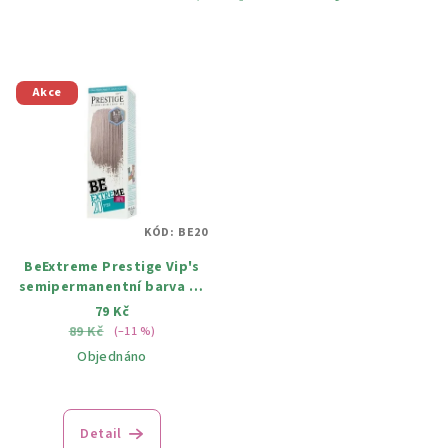
Akce
KÓD:
BE20
BeExtreme Prestige Vip's
semipermanentní barva na
vlasy 20 titanově šedá
79 Kč
100ml
89 Kč
(–11 %)
Objednáno
Detail