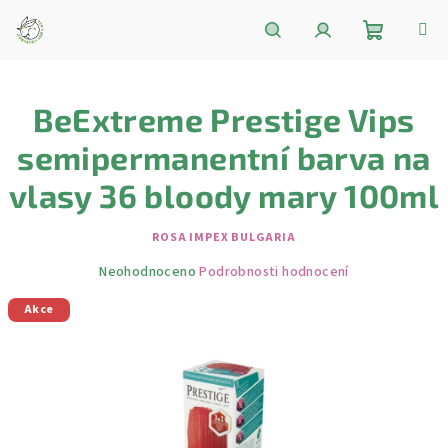
Přejít
na
obsah
Nákupní
Hledat
Přihlášení
BeExtreme Prestige Vips
košík
semipermanentní barva na
vlasy 36 bloody mary 100ml
ROSA IMPEX BULGARIA
Průměrné
Neohodnoceno
Podrobnosti hodnocení
hodnocení
Akce
produktu
je
0,0
z
5
hvězdiček.