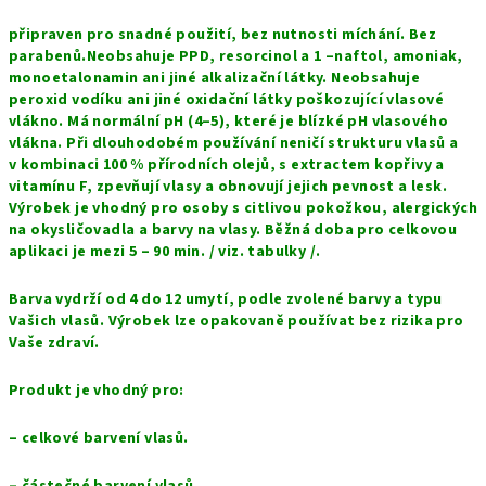
připraven pro snadné použití, bez nutnosti míchání. Bez
parabenů.Neobsahuje PPD, resorcinol a 1 –naftol, amoniak,
monoetalonamin ani jiné alkalizační látky. Neobsahuje
peroxid vodíku ani jiné oxidační látky poškozující vlasové
vlákno. Má normální pH (4–5), které je blízké pH vlasového
vlákna. Při dlouhodobém používání neničí strukturu vlasů a
v kombinaci 100 % přírodních olejů, s extractem kopřivy a
vitamínu F, zpevňují vlasy a obnovují jejich pevnost a lesk.
Výrobek je vhodný pro osoby s citlivou pokožkou, alergických
na okysličovadla a barvy na vlasy. Běžná doba pro celkovou
aplikaci je mezi 5 – 90 min. / viz. tabulky /.
Barva vydrží od 4 do 12 umytí, podle zvolené barvy a typu
Vašich vlasů. Výrobek lze opakovaně používat bez rizika pro
Vaše zdraví.
Produkt je vhodný pro:
– celkové barvení vlasů.