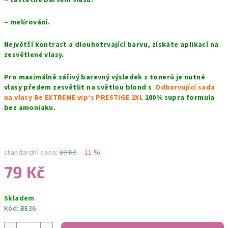
– částečné barvení vlasů.
– melírování.
Největší kontrast a dlouhotrvající barvu, získáte aplikací na
zesvětlené vlasy.
Pro maximálně zářivý barevný výsledek z tonerů je nutné
vlasy předem zesvětlit na světlou blond s
Odbarvující sada
na vlasy Be EXTREME vip‘s PRESTIGE 2XL
100% supra formula
bez amoniaku.
standardní cena:
89 Kč
–11 %
79 Kč
Měrná
Skladem
cena:
Kód:
BE36