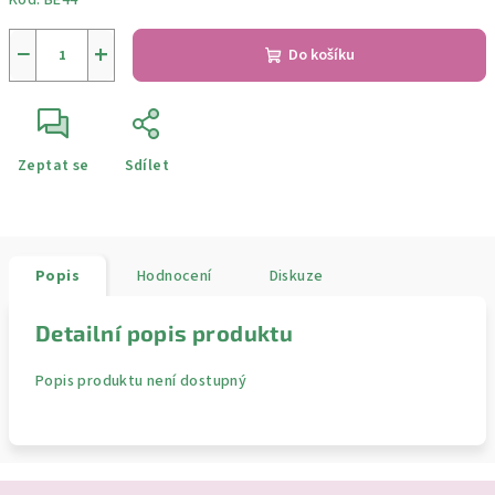
Kód:
BE44
−
+
Do košíku
Zeptat se
Sdílet
Popis
Hodnocení
Diskuze
Detailní popis produktu
Popis produktu není dostupný
Z