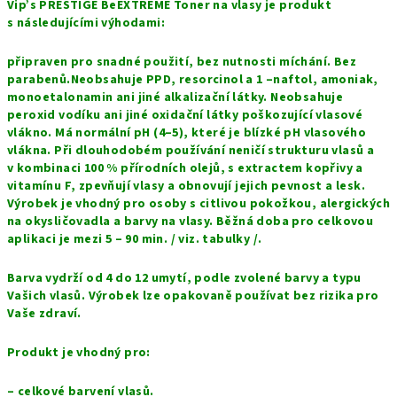
Vip’s PRESTIGE BeEXTREME Toner na vlasy je produkt
s následujícími výhodami:
připraven pro snadné použití, bez nutnosti míchání. Bez
parabenů.Neobsahuje PPD, resorcinol a 1 –naftol, amoniak,
monoetalonamin ani jiné alkalizační látky. Neobsahuje
peroxid vodíku ani jiné oxidační látky poškozující vlasové
vlákno. Má normální pH (4–5), které je blízké pH vlasového
vlákna. Při dlouhodobém používání neničí strukturu vlasů a
v kombinaci 100 % přírodních olejů, s extractem kopřivy a
vitamínu F, zpevňují vlasy a obnovují jejich pevnost a lesk.
Výrobek je vhodný pro osoby s citlivou pokožkou, alergických
na okysličovadla a barvy na vlasy. Běžná doba pro celkovou
aplikaci je mezi 5 – 90 min. / viz. tabulky /.
Barva vydrží od 4 do 12 umytí, podle zvolené barvy a typu
Vašich vlasů. Výrobek lze opakovaně používat bez rizika pro
Vaše zdraví.
Produkt je vhodný pro:
– celkové barvení vlasů.