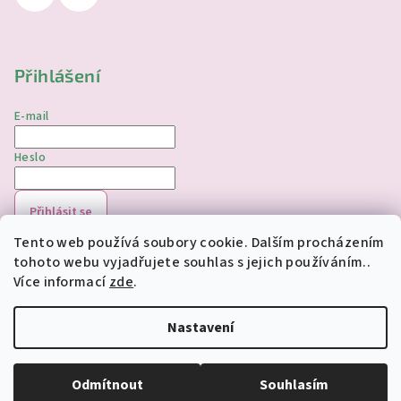
Přihlášení
E-mail
Heslo
Přihlásit se
Tento web používá soubory cookie. Dalším procházením
Nová registrace
Zapomenuté heslo
tohoto webu vyjadřujete souhlas s jejich používáním..
Více informací
zde
.
Copyright 2026
jednorozciverivnas.cz
. Všechna práva
vyhrazena.
Upravit nastavení cookies
Nastavení
Vytvořil Shoptet
Odmítnout
Souhlasím