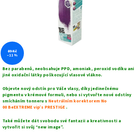
hvězdiček.
89 Kč
–11 %
Bez parabenů,
n
eobsahuje PPD, amoniak, peroxid vodíku ani
jiné oxidační látky poškozující vlasové vlákno.
Objevte nový odstín pro Váše vlasy, díky jedinečnému
pigmentu v krémové formuli, nebo si vytvořte nové odstíny
smícháním tonneru s
Neutrálním korektorem No
00 BeEXTREME vip’s PRESTIGE
.
Také můžete dát svobodu své fantazii a kreativnosti a
vytvořit si svůj “new image”.