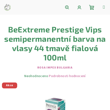
Přejít
na
obsah
Nákupní
Hledat
Přihlášení
BeExtreme Prestige Vips
košík
semipermanentní barva na
vlasy 44 tmavě fialová
100ml
ROSA IMPEX BULGARIA
Průměrné
Neohodnoceno
Podrobnosti hodnocení
hodnocení
Akce
produktu
je
0,0
z
5