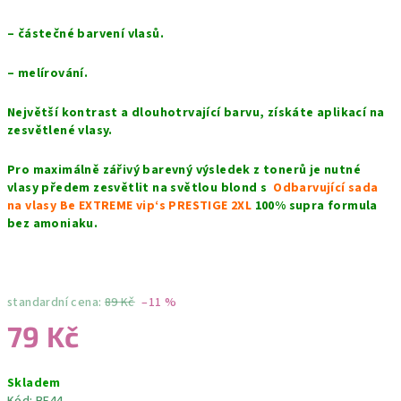
– částečné barvení vlasů.
– melírování.
Největší kontrast a dlouhotrvající barvu, získáte aplikací na
zesvětlené vlasy.
Pro maximálně zářivý barevný výsledek z tonerů je nutné
vlasy předem zesvětlit na světlou blond s
Odbarvující sada
na vlasy Be EXTREME vip‘s PRESTIGE 2XL
100% supra formula
bez amoniaku.
standardní cena:
89 Kč
–11 %
79 Kč
Měrná
Skladem
cena: