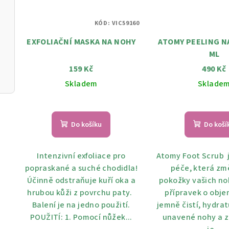
KÓD:
VIC59160
EXFOLIAČNÍ MASKA NA NOHY
ATOMY PEELING N
ML
159 Kč
490 Kč
Skladem
Sklade
Prů
hod
Do košíku
Do koší
pro
je
5,0
Intenzivní exfoliace pro
Atomy Foot Scrub 
z
popraskané a suché chodidla!
péče, která zm
5
Účinně odstraňuje kuří oka a
pokožky vašich no
hvě
hrubou kůži z povrchu paty.
přípravek o obje
Balení je na jedno použití.
jemně čistí, hydrat
POUŽITÍ: 1. Pomocí nůžek...
unavené nohy a 