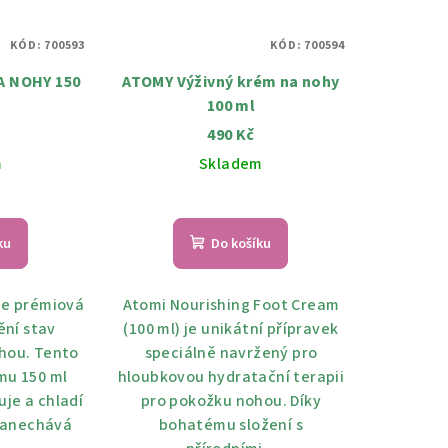
KÓD:
700593
KÓD:
700594
A NOHY 150
ATOMY Výživný krém na nohy
100 ml
490 Kč
m
Skladem
měrné
nocení
ku
Do košíku
duktu
je prémiová
Atomi Nourishing Foot Cream
ění stav
(100 ml) je unikátní přípravek
hou. Tento
speciálně navržený pro
zdiček.
mu 150 ml
hloubkovou hydratační terapii
uje a chladí
pro pokožku nohou. Díky
zanechává
bohatému složení s