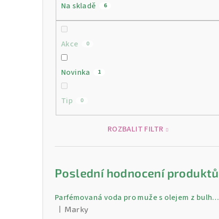
Na skladě
6
Akce
0
Novinka
1
Tip
0
ROZBALIT FILTR
Poslední hodnocení produktů
Parfémovaná voda pro muže s olejem z bulharské růži Gold 30 
|
Marky
Hodnocení produktu je 5 z 5 hvězdiček.