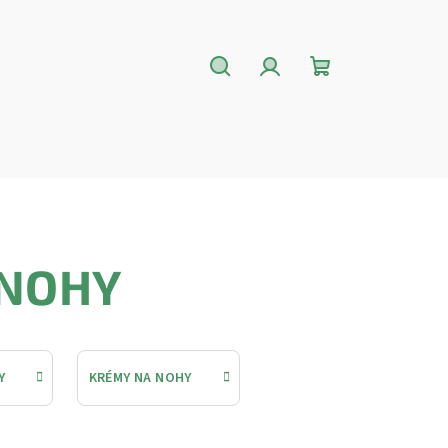
Hledat
Přihlášení
Nákupní
košík
 NOHY
Y
KRÉMY NA NOHY