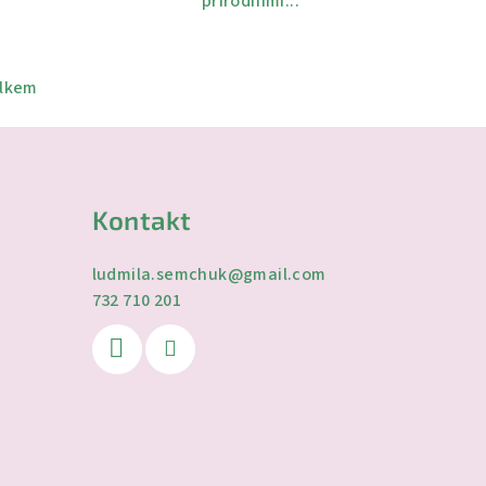
přírodními...
elkem
Kontakt
ludmila.semchuk
@
gmail.com
732 710 201