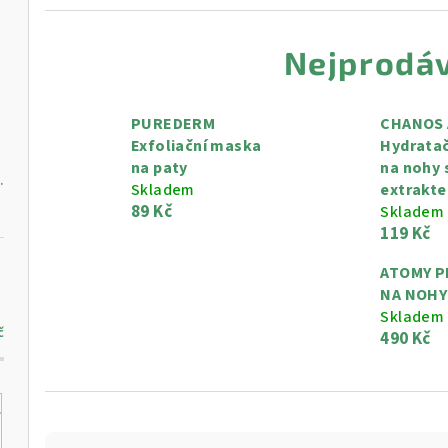
Nejprodáv
l
PUREDERM
CHANOS 
Exfoliační maska ​​
Hydrata
na paty
na nohy 
vý krém, 250 ml
Skladem
extrakt
89 Kč
Skladem
119 Kč
ATOMY P
NA NOHY
Skladem
č
490 Kč