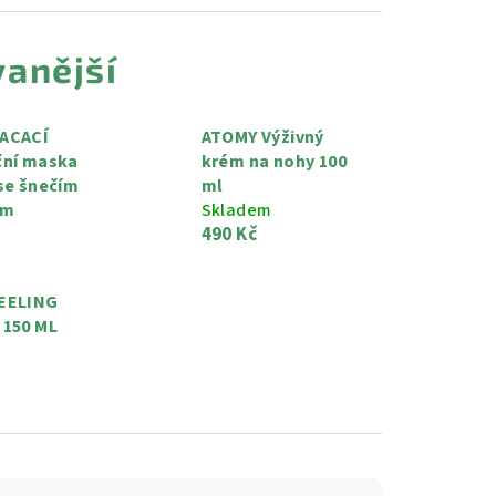
anější
ACACÍ
ATOMY Výživný
ční maska
krém na nohy 100
se šnečím
ml
em
Skladem
490 Kč
EELING
 150 ML