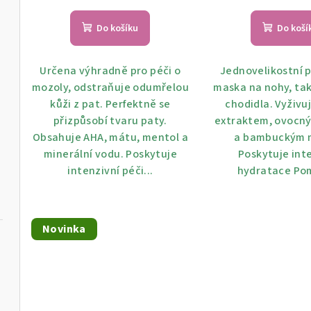
u
t
k
Do košíku
Do koší
ů
t
Určena výhradně pro péči o
Jednovelikostní 
ů
mozoly, odstraňuje odumřelou
maska ​​na nohy, ta
kůži z pat. Perfektně se
chodidla. Vyživu
přizpůsobí tvaru paty.
extraktem, ovocný
Obsahuje AHA, mátu, mentol a
a bambuckým 
minerální vodu. Poskytuje
Poskytuje int
intenzivní péči...
hydratace Pom
Novinka