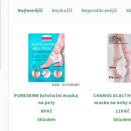
Ř
Nejlevnější
Nejdražší
Nejprodávanější
A
a
z
V
e
ý
n
p
í
i
p
s
r
KÓD:
VIC590287
p
o
PUREDERM Exfoliační maska ​​
CHANOS ACACÍ H
r
d
na paty
maska na nohy 
o
extrakt
89 Kč
119 Kč
u
ml
Skladem
Sklade
d
k