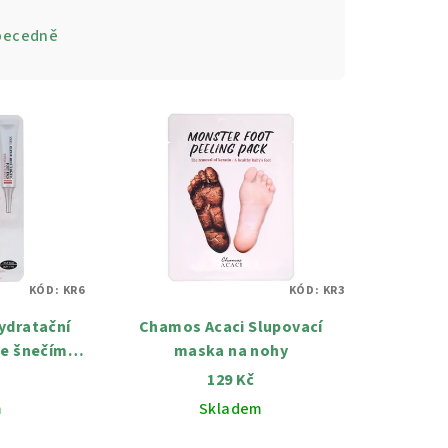
becedně
KÓD:
KR6
KÓD:
KR3
ydratační
Chamos Acaci Slupovací
se šnečím
maska ​​na nohy
em
129 Kč
m
Skladem