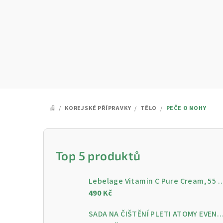
Přejít
na
obsah
/
KOREJSKÉ PŘÍPRAVKY
/
TĚLO
/
PEČE O NOHY
DOMŮ
P
o
Top 5 produktů
s
Lebelage Vitamin C Pure Cream, 55 ml - Rozjasňující pleťo
t
490 Kč
r
SADA NA ČIŠTĚNÍ PLETI ATOMY EVENING CARE - 4 KROKY PRO ČISTOU A ZÁ