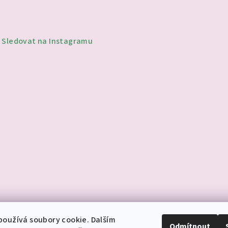
v
ý
p
Sledovat na Instagramu
i
s
u
oužívá soubory cookie. Dalším
Odmítnout