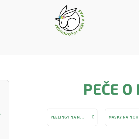
PEČE O
vý krém s vitamínem C
PEELINGY NA NOHY
MASKY NA NOH
ŘIVOU PLEŤ