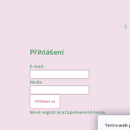
Přihlášení
E-mail
Heslo
Přihlásit se
Nová registrace
Zapomenuté heslo
Tento web p