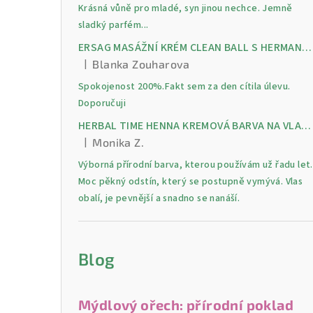
Krásná vůně pro mladé, syn jinou nechce. Jemně
sladký parfém...
ERSAG MASÁŽNÍ KRÉM CLEAN BALL S HERMANKEM A MENTOLEM pro úlevu od bolesti, otoků a napětí ve svalech
|
Blanka Zouharova
Hodnocení produktu je 5 z 5 hvězdiček.
Spokojenost 200%.Fakt sem za den cítila úlevu.
Doporučuji
HERBAL TIME HENNA KREMOVÁ BARVA NA VLASY 9 Lilek 75 ml
|
Monika Z.
Hodnocení produktu je 5 z 5 hvězdiček.
Výborná přírodní barva, kterou používám už řadu let.
Moc pěkný odstín, který se postupně vymývá. Vlas
obalí, je pevnější a snadno se nanáší.
Blog
Mýdlový ořech: přírodní poklad