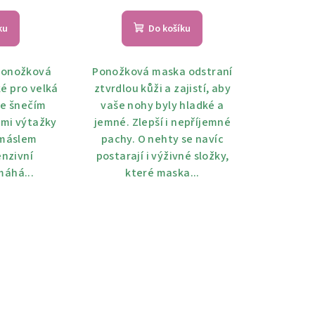
ku
Do košíku
ponožková
Ponožková maska ​​​​odstraní
ké pro velká
ztvrdlou kůži a zajistí, aby
je šnečím
vaše nohy byly hladké a
mi výtažky
jemné. Zlepší i nepříjemné
máslem
pachy. O nehty se navíc
enzivní
postarají i výživné složky,
áhá...
které maska...