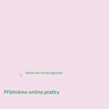
v
ý
p
i
s
u
Sledovat na Instagramu
Přijímáme online platby