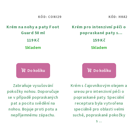
KÓD:
CONI29
KÓD:
HK42
Krém na nohy a paty Foot
Krém pro intenzivní péči o
Guard 50 ml
popraskané paty s
čajovníkem a ureou 100 ml
119 Kč
159 Kč
Skladem
Skladem
Do košíku
Do košíku
Zabraňuje vysušování
Krém s čajovníkovým olejem a
pokožky nohou. Doporučuje
ureou pro intenzivní péči o
se v případě popraskaných
popraskané paty. Speciální
pat a pocitu svědění na
receptura byla vytvořena
nohou. Bojuje proti potu a
speciálně pro oblasti velmi
nepříjemnému zápachu.
suché, popraskané pokožky
s ...