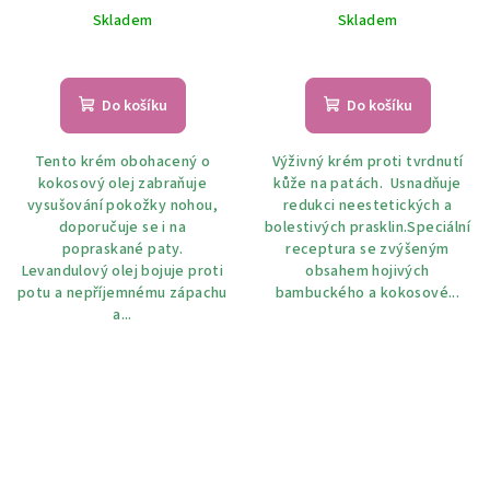
Skladem
Skladem
Do košíku
Do košíku
Tento krém obohacený o
Výživný krém proti tvrdnutí
kokosový olej zabraňuje
kůže na patách. Usnadňuje
vysušování pokožky nohou,
redukci neestetických a
doporučuje se i na
bolestivých prasklin.Speciální
popraskané paty.
receptura se zvýšeným
Levandulový olej bojuje proti
obsahem hojivých
potu a nepříjemnému zápachu
bambuckého a kokosové...
a...