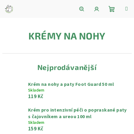
Přejít
na
obsah
Nákupní
Hledat
Přihlášení
KRÉMY NA NOHY
košík
Nejprodávanější
Krém na nohy a paty Foot Guard 50 ml
Skladem
119 Kč
Krém pro intenzivní péči o popraskané paty
s čajovníkem a ureou 100 ml
Skladem
159 Kč