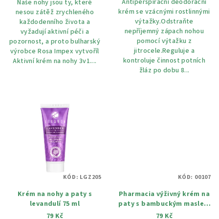
Antiperspirační deodorační
Naše nohy jsou ty, které
krém se vzácnými rostlinnými
nesou zátěž zrychleného
výtažky.Odstraňte
každodenního života a
nepříjemný zápach nohou
vyžadují aktivní péči a
pomocí výtažku z
pozornost, a proto bulharský
jitrocele.Reguluje a
výrobce Rosa Impex vytvoříl
kontroluje činnost potních
Aktivní krém na nohy 3v1....
žláz po dobu 8...
KÓD:
LGZ205
KÓD:
00107
Krém na nohy a paty s
Pharmacia výživný krém na
levandulí 75 ml
paty s bambuckým maslem
a kokosovým olejem 75 ml
79 Kč
79 Kč