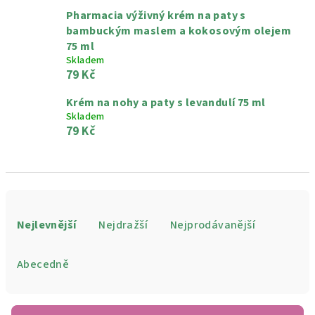
Pharmacia výživný krém na paty s
bambuckým maslem a kokosovým olejem
75 ml
Skladem
79 Kč
Krém na nohy a paty s levandulí 75 ml
Skladem
79 Kč
Ř
a
Nejlevnější
Nejdražší
Nejprodávanější
z
e
Abecedně
n
í