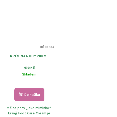
KÓD:
167
KRÉM NA NOHY 200 ML
490 Kč
Skladem
Do košíku
Mějte paty „jako miminko“.
Ersağ Foot Care Cream je