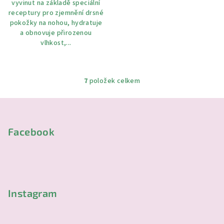
vyvinut na základě speciální
receptury pro zjemnění drsné
pokožky na nohou, hydratuje
a obnovuje přirozenou
vlhkost,...
7
položek celkem
O
v
Z
l
á
á
p
Facebook
d
a
a
c
t
í
í
p
r
Instagram
v
k
y