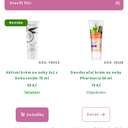
p
Otevřít filtr
r
V
o
Novinka
ý
d
p
u
i
k
s
t
p
ů
KÓD:
PRES4
KÓD:
00108
r
Aktivní krém na nohy 3v1 s
Deodorační krém na nohy
o
kokosovým 75 ml
Pharmacia 50 ml
d
59 Kč
79 Kč
u
Skladem
Objednáno
k
t
ů
Detail
Do košíku