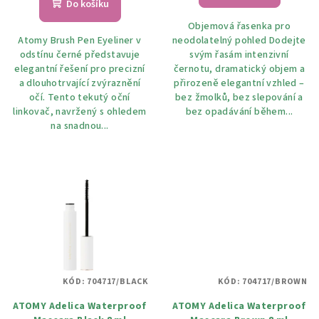
Do košíku
Objemová řasenka pro
Atomy Brush Pen Eyeliner v
neodolatelný pohled Dodejte
odstínu černé představuje
svým řasám intenzivní
elegantní řešení pro precizní
černotu, dramatický objem a
a dlouhotrvající zvýraznění
přirozeně elegantní vzhled –
očí. Tento tekutý oční
bez žmolků, bez slepování a
linkovač, navržený s ohledem
bez opadávání během...
na snadnou...
KÓD:
704717/BLACK
KÓD:
704717/BROWN
ATOMY Adelica Waterproof
ATOMY Adelica Waterproof