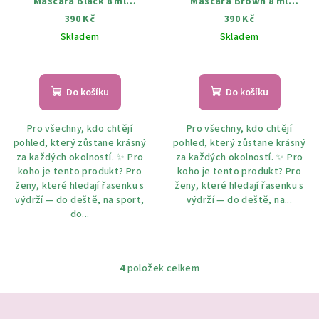
Mascara Black 8 ml
Mascara Brown 8 ml
voděodolná řasenka černá
voděodolná řasenka hnědá
390 Kč
390 Kč
Skladem
Skladem
Do košíku
Do košíku
Pro všechny, kdo chtějí
Pro všechny, kdo chtějí
pohled, který zůstane krásný
pohled, který zůstane krásný
za každých okolností. ✨ Pro
za každých okolností. ✨ Pro
koho je tento produkt? Pro
koho je tento produkt? Pro
ženy, které hledají řasenku s
ženy, které hledají řasenku s
výdrží — do deště, na sport,
výdrží — do deště, na...
do...
4
položek celkem
O
v
Z
l