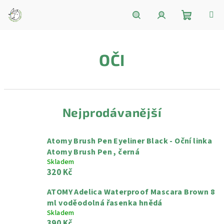
Přejít
na
obsah
Nákupní
Hledat
Přihlášení
OČI
košík
Nejprodávanější
Atomy Brush Pen Eyeliner Black - Oční linka
Atomy Brush Pen , černá
Skladem
320 Kč
ATOMY Adelica Waterproof Mascara Brown 8
ml voděodolná řasenka hnědá
Skladem
390 Kč