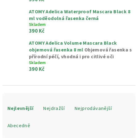
ATOMY Adelica Waterproof Mascara Black 8
ml voděodolná řasenka černá
Skladem
390 Kč
ATOMY Adelica Volume Mascara Black
objemová řasenka 8 ml
Objemová řasenka s
přírodní péčí, vhodná i pro citlivé oči
Skladem
390 Kč
Ř
a
Nejlevnější
Nejdražší
Nejprodávanější
z
e
Abecedně
n