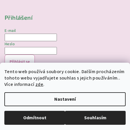
Přihlášení
E-mail
Heslo
Přihlásit se
Tento web používá soubory cookie. Dalším procházením
Nová registrace
Zapomenuté heslo
tohoto webu vyjadřujete souhlas s jejich používáním..
Více informací
zde
.
Copyright 2026
jednorozciverivnas.cz
. Všechna práva
vyhrazena.
Upravit nastavení cookies
Nastavení
Vytvořil Shoptet
Odmítnout
Souhlasím
Odstoupit od smlouvy