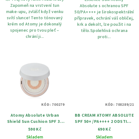
Zapomeň na vrstvení tun
Absolute s ochranou SPF
make-upu, zvlášť když venku
50/PA++++ je širokospektrální
svítí slunce! Tento tónovaný
přípravek, ochrání váš obličej,
krém od Atomy je dokonalý
krk a dekolt, lze použit i na
spojenec pro tvou pleť –
tělo.Spolehlivá ochrana
chrání ji...
proti...
KÓD:
700279
KÓD:
700289/21
Atomy Absolute Urban
BB CREAM ATOMY ABSOLUTE
Shield Sun Cushion SPF 30
SPF 50+ /PA++++ 2 ODSTINY,
15 g
33 ML
590 Kč
690 Kč
Skladem
Skladem