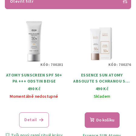
p
Otevřít filtr
r
V
o
ý
d
p
u
i
k
s
t
p
ů
KÓD:
700281
KÓD:
700276
r
ATOMY SUNSCREEN SPF 50+
ESSENCE SUN ATOMY
o
PA +++ ODSTIN BEIGE
ABSOLUTE S OCHRANOU SPF
d
50/PA++++ 40 ML.
490 Kč
490 Kč
u
Momentálně nedostupné
Skladem
k
t
ů
Detail
Do košíku
💥 Tvůj nový ranní rituál krásy
Essence SUN Atomy