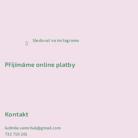
Sledovat na Instagramu
Přijímáme online platby
Kontakt
ludmila.semchuk
@
gmail.com
732 710 201