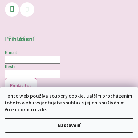
Přihlášení
E-mail
Heslo
Přihlásit se
Tento web používá soubory cookie. Dalším procházením
Nová registrace
Zapomenuté heslo
tohoto webu vyjadřujete souhlas s jejich používáním..
Více informací
zde
.
Copyright 2026
jednorozciverivnas.cz
. Všechna práva
vyhrazena.
Upravit nastavení cookies
Nastavení
Vytvořil Shoptet