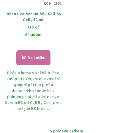
KÓD:
1501
Intensive Serum BB, Cell By
Cell, 50 ml
730 Kč
Skladem
Do košíku
Péče a krása v každé buňce
vaší pleti. Objevte revoluční
spojení péče o pleť a
dokonalého tónování v
jednom produktu. Intensive
Serum BB od Cell By Cell je víc
než jen BB krém...
5
položek celkem