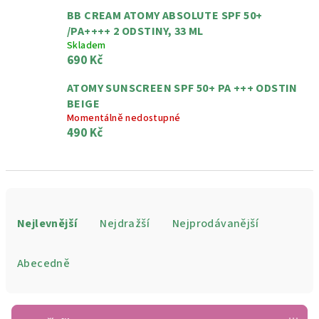
BB CREAM ATOMY ABSOLUTE SPF 50+
/PA++++ 2 ODSTINY, 33 ML
Skladem
690 Kč
ATOMY SUNSCREEN SPF 50+ PA +++ ODSTIN
BEIGE
Momentálně nedostupné
490 Kč
Ř
a
Nejlevnější
Nejdražší
Nejprodávanější
z
e
Abecedně
n
í