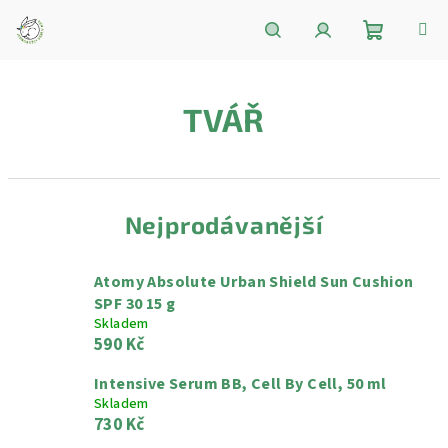
Přejít
na
obsah
Nákupní
Hledat
Přihlášení
TVÁŘ
košík
Nejprodávanější
Atomy Absolute Urban Shield Sun Cushion
SPF 30 15 g
Skladem
590 Kč
Intensive Serum BB, Cell By Cell, 50 ml
Skladem
730 Kč