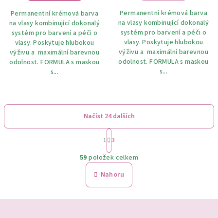
Permanentní krémová barva
Permanentní krémová barva
na vlasy kombinující dokonalý
na vlasy kombinující dokonalý
systém pro barvení a péči o
systém pro barvení a péči o
vlasy. Poskytuje hlubokou
vlasy. Poskytuje hlubokou
výživu a maximální barevnou
výživu a maximální barevnou
odolnost. FORMULA s maskou
odolnost. FORMULA s maskou
s...
s...
Načíst 24 dalších
S
1
3
t
O
r
59
položek celkem
á
v
n
l
Nahoru
k
á
o
d
v
Z
a
á
n
c