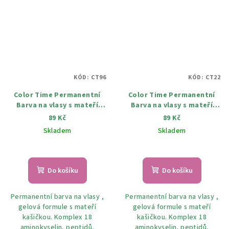
KÓD:
CT96
KÓD:
CT22
Color Time Permanentní
Color Time Permanentní
Barva na vlasy s mateří
Barva na vlasy s mateří
kašičkou 20 Čokolada 100
kašičkou 22 Moccachino 100
89 Kč
89 Kč
ml
ml
Skladem
Skladem
Do košíku
Do košíku
Permanentní barva na vlasy ,
Permanentní barva na vlasy ,
gelová formule s mateří
gelová formule s mateří
kašičkou. Komplex 18
kašičkou. Komplex 18
aminokyselin, peptidů,
aminokyselin, peptidů,