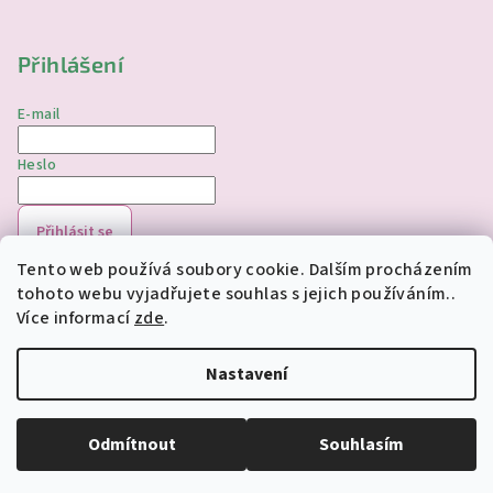
Přihlášení
E-mail
Heslo
Přihlásit se
Tento web používá soubory cookie. Dalším procházením
Nová registrace
Zapomenuté heslo
tohoto webu vyjadřujete souhlas s jejich používáním..
Více informací
zde
.
Copyright 2026
jednorozciverivnas.cz
. Všechna práva
vyhrazena.
Upravit nastavení cookies
Nastavení
Vytvořil Shoptet
Odmítnout
Souhlasím
Odstoupit od smlouvy