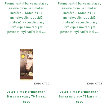
Permanentní barva na vlasy ,
Permanentní barva na vlasy ,
gelová formule s mateří
gelová formule s mateří
kašičkou. Komplex 18
kašičkou. Komplex 18
aminokyselin, peptidů,
aminokyselin, peptidů,
proteinů a sterolů vlasy
proteinů a sterolů vlasy
vyživuje a navrací jim
vyživuje a navrací jim
pevnost. Vyživující látky...
pevnost. Vyživující látky...
KÓD:
CT70
KÓD:
CT75
Color Time Permanentní
Color Time Permanentní
Barva na vlasy 70 Tmavě
Barva na vlasy 75 karamel
popelová blond 100ml
100 ml
89 Kč
89 Kč