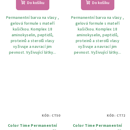
Do košíku
Do košíku
Permanentní barva na vlasy ,
Permanentní barva na vlasy ,
gelová formule s mateří
gelová formule s mateří
kašičkou. Komplex 18
kašičkou. Komplex 18
aminokyselin, peptidů,
aminokyselin, peptidů,
proteinů a sterolů vlasy
proteinů a sterolů vlasy
vyživuje a navrací jim
vyživuje a navrací jim
pevnost. Vyživující látky...
pevnost. Vyživující látky...
KÓD:
CT50
KÓD:
CT72
Color Time Permanentní
Color Time Permanentní