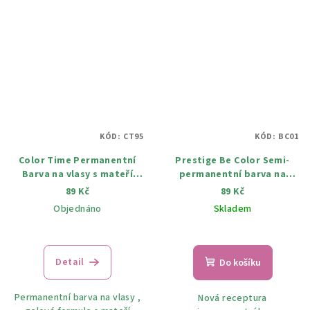
KÓD:
CT95
KÓD:
BC01
Color Time Permanentní
Prestige Be Color Semi-
Barva na vlasy s mateří
permanentní barva na
kašičkou 95 světle růžová
vlasy BC01 Černý diamant
89 Kč
89 Kč
blond 100 ml
100 ml
Objednáno
Skladem
Detail
Do košíku
Permanentní barva na vlasy ,
Nová receptura