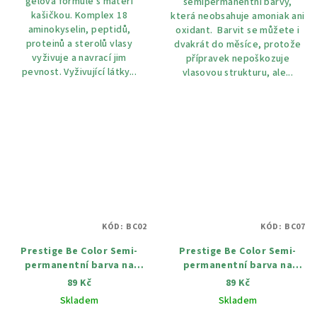
gelová formule s mateří
semipermanentní barvy,
kašičkou. Komplex 18
která neobsahuje amoniak ani
aminokyselin, peptidů,
oxidant. Barvit se můžete i
proteinů a sterolů vlasy
dvakrát do měsíce, protože
vyživuje a navrací jim
přípravek nepoškozuje
pevnost. Vyživující látky...
vlasovou strukturu, ale...
KÓD:
BC02
KÓD:
BC07
Prestige Be Color Semi-
Prestige Be Color Semi-
permanentní barva na
permanentní barva na
vlasy BC02 čokoláda 100 ml
vlasy BC07 korálový
89 Kč
89 Kč
mahagon 100 ml
Skladem
Skladem