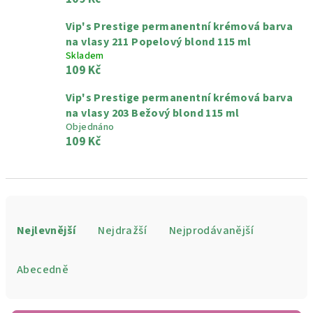
Vip's Prestige permanentní krémová barva
na vlasy 211 Popelový blond 115 ml
Skladem
109 Kč
Vip's Prestige permanentní krémová barva
na vlasy 203 Bežový blond 115 ml
Objednáno
109 Kč
Ř
a
Nejlevnější
Nejdražší
Nejprodávanější
z
e
Abecedně
n
í