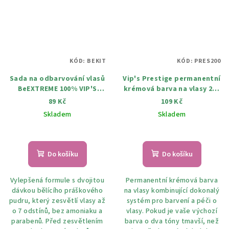
KÓD:
BEKIT
KÓD:
PRES200
Sada na odbarvování vlasů
Vip's Prestige permanentní
BeEXTREME 100% VIP'S
krémová barva na vlasy 200
PRESTIGE 2XL
Zesvětlováč 115 ml
89 Kč
109 Kč
Skladem
Skladem
Do košíku
Do košíku
Vylepšená formule s dvojitou
Permanentní krémová barva
dávkou bělícího práškového
na vlasy kombinující dokonalý
pudru, který zesvětlí vlasy až
systém pro barvení a péči o
o 7 odstínů, bez amoniaku a
vlasy. Pokud je vaše výchozí
parabenů. Před zesvětlením
barva o dva tóny tmavší, než