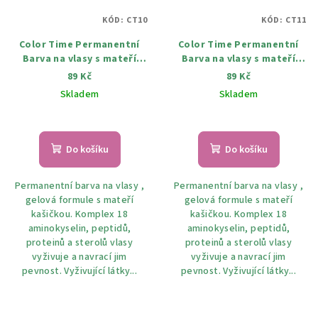
KÓD:
CT10
KÓD:
CT11
Color Time Permanentní
Color Time Permanentní
Barva na vlasy s mateří
Barva na vlasy s mateří
kašičkou 10 Černá 100 ml
kašičkou 11 MODRO černá
89 Kč
89 Kč
100 ml
Skladem
Skladem
Do košíku
Do košíku
Permanentní barva na vlasy ,
Permanentní barva na vlasy ,
gelová formule s mateří
gelová formule s mateří
kašičkou. Komplex 18
kašičkou. Komplex 18
aminokyselin, peptidů,
aminokyselin, peptidů,
proteinů a sterolů vlasy
proteinů a sterolů vlasy
vyživuje a navrací jim
vyživuje a navrací jim
pevnost. Vyživující látky...
pevnost. Vyživující látky...