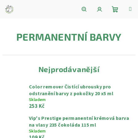
Přejít
na
obsah
Nákupní
Hledat
Přihlášení
PERMANENTNÍ BARVY
košík
Nejprodávanější
Color remover Čistící ubrousky pro
odstranění barvy z pokožky 20 x5 ml
Skladem
253 Kč
Vip's Prestige permanentní krémová barva
na vlasy 235 čokoláda 115 ml
Skladem
109 Kč