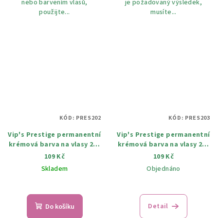
nebo barvením vlasů,
je požadovaný výsledek,
použijte...
musíte...
KÓD:
PRES202
KÓD:
PRES203
Vip's Prestige permanentní
Vip's Prestige permanentní
krémová barva na vlasy 202
krémová barva na vlasy 203
Světlý blond ml
Bežový blond 115 ml
109 Kč
109 Kč
Skladem
Objednáno
Detail
Do košíku