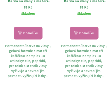
Barva na vlasy s mateří
Barva na vlasy s mateří
kašičkou 50 Tmavý
kašičkou 72 Capuccino 100
89 Kč
89 Kč
mahagon 100 ml
ml
Skladem
Skladem
Do košíku
Do košíku
Permanentní barva na vlasy ,
Permanentní barva na vlasy ,
gelová formule s mateří
gelová formule s mateří
kašičkou. Komplex 18
kašičkou. Komplex 18
aminokyselin, peptidů,
aminokyselin, peptidů,
proteinů a sterolů vlasy
proteinů a sterolů vlasy
vyživuje a navrací jim
vyživuje a navrací jim
pevnost. Vyživující látky...
pevnost. Vyživující látky...