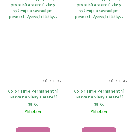
proteinů a sterolů vlasy
proteinů a sterolů vlasy
vyživuje a navrací jim
vyživuje a navrací jim
pevnost. Vyživující látky...
pevnost. Vyživující látky...
KÓD:
CT25
KÓD:
CT45
Color Time Permanentní
Color Time Permanentní
Barva na vlasy s mateří
Barva na vlasy s mateří
kašičkou 25 Kaštan 100 ml
kašičkou 45 Višeň 100 ml
89 Kč
89 Kč
Skladem
Skladem