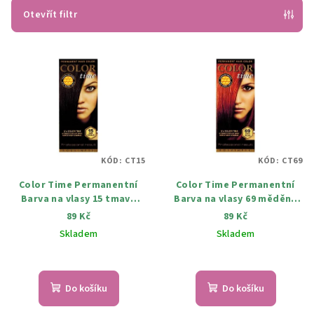
p
Otevřít filtr
r
V
o
ý
d
p
u
i
k
s
t
p
ů
KÓD:
CT15
KÓD:
CT69
r
Color Time Permanentní
Color Time Permanentní
o
Barva na vlasy 15 tmavá
Barva na vlasy 69 měděná
d
čokoláda 100 ml
vášeň 100 ml
89 Kč
89 Kč
u
Skladem
Skladem
k
t
ů
Do košíku
Do košíku