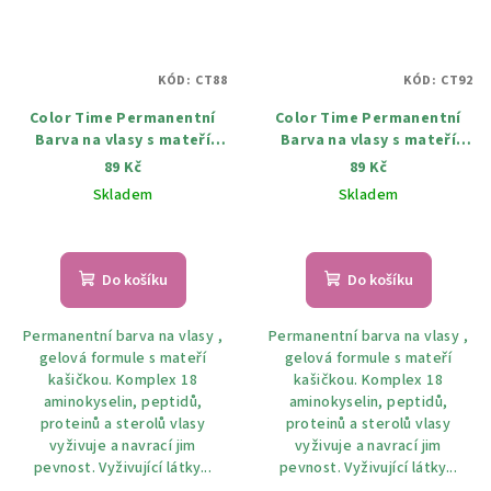
KÓD:
CT88
KÓD:
CT92
Color Time Permanentní
Color Time Permanentní
Barva na vlasy s mateří
Barva na vlasy s mateří
kašičkou 88 stříbrné blond
kašičkou 92 Perleťová
89 Kč
89 Kč
100 ml
blond 100 ml
Skladem
Skladem
Do košíku
Do košíku
Permanentní barva na vlasy ,
Permanentní barva na vlasy ,
gelová formule s mateří
gelová formule s mateří
kašičkou. Komplex 18
kašičkou. Komplex 18
aminokyselin, peptidů,
aminokyselin, peptidů,
proteinů a sterolů vlasy
proteinů a sterolů vlasy
vyživuje a navrací jim
vyživuje a navrací jim
pevnost. Vyživující látky...
pevnost. Vyživující látky...