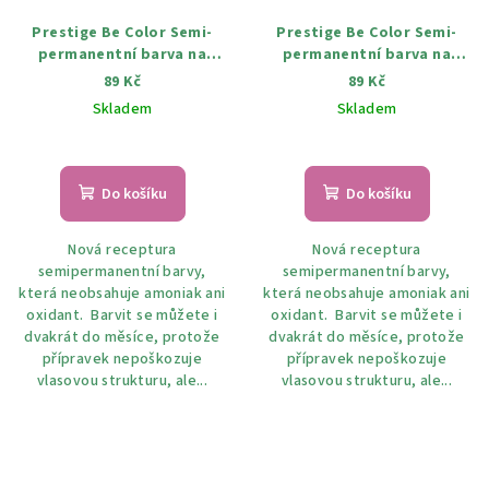
Prestige Be Color Semi-
Prestige Be Color Semi-
permanentní barva na
permanentní barva na
vlasy BC08 Červená třešeň
vlasy BC09 červené víno 100
89 Kč
89 Kč
100 ml
ml
Skladem
Skladem
Do košíku
Do košíku
Nová receptura
Nová receptura
semipermanentní barvy,
semipermanentní barvy,
která neobsahuje amoniak ani
která neobsahuje amoniak ani
oxidant. Barvit se můžete i
oxidant. Barvit se můžete i
dvakrát do měsíce, protože
dvakrát do měsíce, protože
přípravek nepoškozuje
přípravek nepoškozuje
vlasovou strukturu, ale...
vlasovou strukturu, ale...