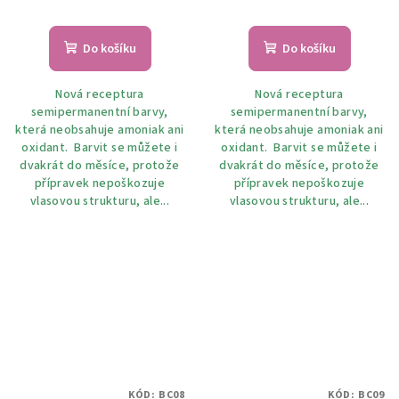
Do košíku
Do košíku
Nová receptura
Nová receptura
semipermanentní barvy,
semipermanentní barvy,
která neobsahuje amoniak ani
která neobsahuje amoniak ani
oxidant. Barvit se můžete i
oxidant. Barvit se můžete i
dvakrát do měsíce, protože
dvakrát do měsíce, protože
přípravek nepoškozuje
přípravek nepoškozuje
vlasovou strukturu, ale...
vlasovou strukturu, ale...
KÓD:
BC08
KÓD:
BC09