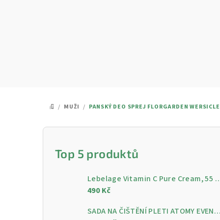
Přejít
na
obsah
/
MUŽI
/
PANSKÝ DEO SPREJ FLORGARDEN WERSICLE
DOMŮ
P
o
Top 5 produktů
s
Lebelage Vitamin C Pure Cream, 55 ml - Rozjasňující pleťo
t
490 Kč
r
SADA NA ČIŠTĚNÍ PLETI ATOMY EVENING CARE - 4 KROKY PRO ČISTOU A ZÁ