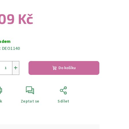
09 Kč
ná
a:
adem
:
DEO1140
+
Do košíku
sk
Zeptat se
Sdílet