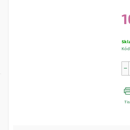
1
Měr
cen
Skl
Kód
−
Ti