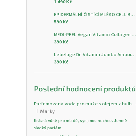
1 490 Kč
a
n
EPIDERMÁLNÍ ČISTÍCÍ MLÉKO CELL BY CELL Epidermal Cleansing Milk 200 ml
590 Kč
n
MEDI-PEEL Vegan Vitamin Collagen Clear, 300 m
í
390 Kč
p
Lebelage Dr. Vitamin Jumbo Ampoule, gelo
a
390 Kč
n
e
Poslední hodnocení produktů
l
Parfémovaná voda pro muže s olejem z bulharské růži Gold 30 
|
Marky
Hodnocení produktu je 5 z 5 hvězdiček.
Krásná vůně pro mladé, syn jinou nechce. Jemně
sladký parfém...