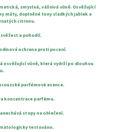
duktu
matická, smyslná, vášnivá vůně. Osvěžující
tky máty, doplněné tony sladkých jablek a
vnatých citronu.
 svěžest a pohodlí.
zdiček.
odinová ochrana proti pocení.
ná osvěžující vůně, která vydrží po dlouhou
u.
ncouzské parfémové esence.
ra koncentrace parfému.
anechává stopy na oblečení.
matologicky testováno.