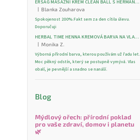
ERSAG MASÁŽNÍ KRÉM CLEAN BALL S HERMANKEM A MENTOLEM pro úlevu od bolesti, otoků a napětí ve svalech
|
Blanka Zouharova
Hodnocení produktu je 5 z 5 hvězdiček.
Spokojenost 200%.Fakt sem za den cítila úlevu.
Doporučuji
HERBAL TIME HENNA KREMOVÁ BARVA NA VLASY 9 Lilek 75 ml
|
Monika Z.
Hodnocení produktu je 5 z 5 hvězdiček.
Výborná přírodní barva, kterou používám už řadu let.
Moc pěkný odstín, který se postupně vymývá. Vlas
obalí, je pevnější a snadno se nanáší.
Blog
Mýdlový ořech: přírodní poklad
pro vaše zdraví, domov i planetu
🌿