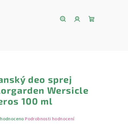
Hledat
Přihlášení
Nákupní
košík
anský deo sprej
lorgarden Wersicle
eros 100 ml
měrné
hodnoceno
Podrobnosti hodnocení
nocení