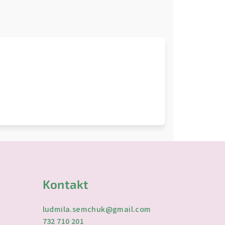
e
Kontakt
ludmila.semchuk
@
gmail.com
732 710 201