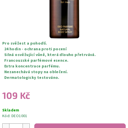
Pro svěžest a pohodlí.
24 hodin - ochrana proti pocení
Silná osvěžující vůně, která dlouho přetrvává.
Francouzské parfémové esence.
Extra koncentrace parfému.
Nezanechává stopy na oblečení.
Dermatologicky testováno.
109 Kč
Měrná
Skladem
cena:
Kód:
DEO1001