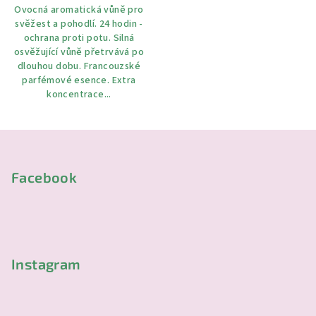
Ovocná aromatická vůně pro
svěžest a pohodlí. 24 hodin -
ochrana proti potu. Silná
osvěžující vůně přetrvává po
dlouhou dobu. Francouzské
parfémové esence. Extra
koncentrace...
Z
á
p
Facebook
a
t
í
Instagram