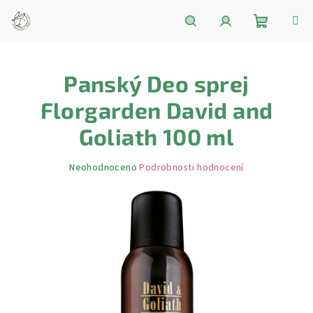
Přejít
na
obsah
Nákupní
Hledat
Přihlášení
Panský Deo sprej
košík
Florgarden David and
Goliath 100 ml
Průměrné
Neohodnoceno
Podrobnosti hodnocení
hodnocení
produktu
je
0,0
z
5
hvězdiček.