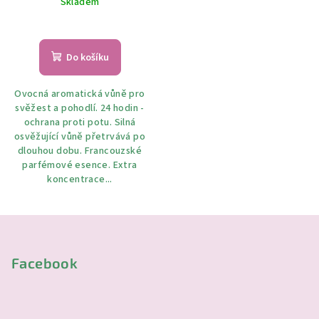
Skladem
Do košíku
Ovocná aromatická vůně pro
svěžest a pohodlí. 24 hodin -
ochrana proti potu. Silná
osvěžující vůně přetrvává po
dlouhou dobu. Francouzské
parfémové esence. Extra
koncentrace...
Z
á
p
Facebook
a
t