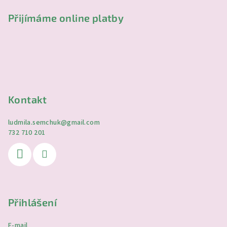
Přijímáme online platby
Kontakt
ludmila.semchuk
@
gmail.com
732 710 201
Přihlášení
E-mail