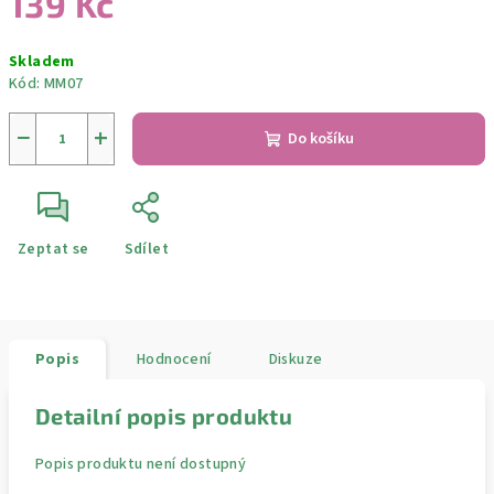
139 Kč
Měrná
Skladem
cena:
Kód:
MM07
−
+
Do košíku
Zeptat se
Sdílet
Popis
Hodnocení
Diskuze
Detailní popis produktu
Popis produktu není dostupný