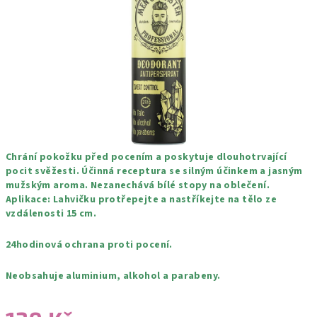
hvězdiček.
Chrání pokožku před pocením a poskytuje dlouhotrvající
pocit svěžesti. Účinná receptura se
silným účinkem a jasným
mužským aroma. Nezanechává bílé stopy na oblečení.
Aplikace: Lahvičku protřepejte a nastříkejte na tělo ze
vzdálenosti 15 cm.
24hodinová ochrana proti pocení.
Neobsahuje aluminium, alkohol a parabeny.