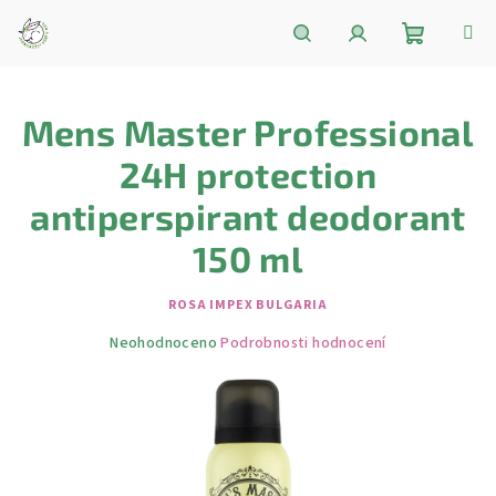
Přejít
na
obsah
Nákupní
Hledat
Přihlášení
Mens Master Professional
košík
24H protection
antiperspirant deodorant
150 ml
ROSA IMPEX BULGARIA
Průměrné
Neohodnoceno
Podrobnosti hodnocení
hodnocení
produktu
je
0,0
z
5