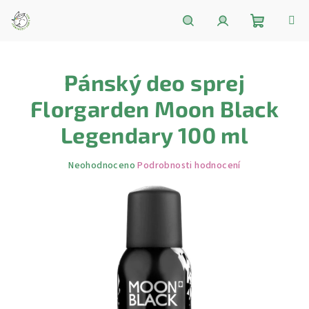
Přejít
na
obsah
Nákupní
Hledat
Přihlášení
Pánský deo sprej
košík
Florgarden Moon Black
Legendary 100 ml
Průměrné
Neohodnoceno
Podrobnosti hodnocení
hodnocení
produktu
je
0,0
z
5
hvězdiček.