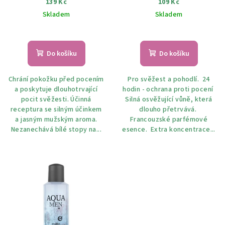
139 Kč
109 Kč
150 ml
Skladem
Skladem
Do košíku
Do košíku
Chrání pokožku před pocením
Pro svěžest a pohodlí. 24
a poskytuje dlouhotrvající
hodin - ochrana proti pocení
pocit svěžesti. Účinná
Silná osvěžující vůně, která
receptura se silným účinkem
dlouho přetrvává.
a jasným mužským aroma.
Francouzské parfémové
Nezanechává bílé stopy na...
esence. Extra koncentrace...