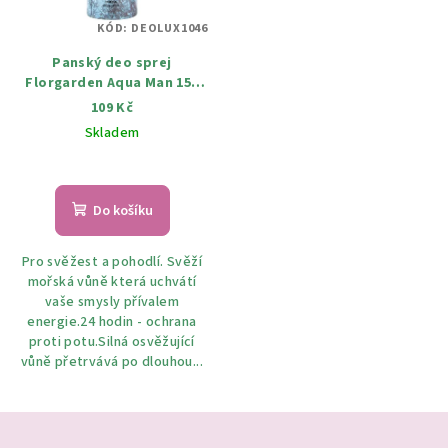
KÓD:
DEOLUX1046
Panský deo sprej
Florgarden Aqua Man 150
ml
109 Kč
Skladem
Do košíku
Pro svěžest a pohodlí. Svěží
mořská vůně která uchvátí
vaše smysly přívalem
energie.24 hodin - ochrana
proti potu.Silná osvěžující
vůně přetrvává po dlouhou...
Z