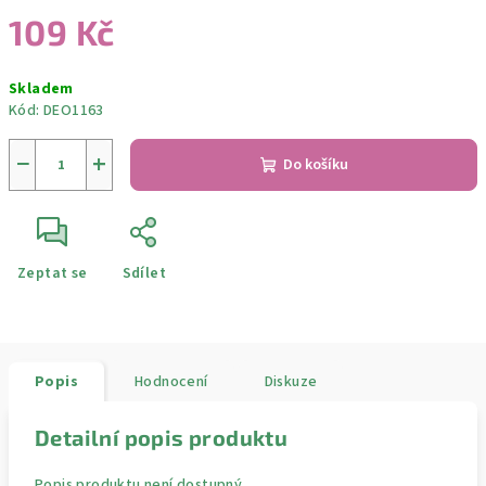
109 Kč
Měrná
Skladem
cena:
Kód:
DEO1163
−
+
Do košíku
Zeptat se
Sdílet
Popis
Hodnocení
Diskuze
Detailní popis produktu
Popis produktu není dostupný