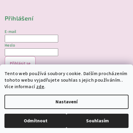
Přihlášení
E-mail
Heslo
Přihlásit se
Tento web používá soubory cookie. Dalším procházením
Nová registrace
Zapomenuté heslo
tohoto webu vyjadřujete souhlas s jejich používáním..
Více informací
zde
.
Copyright 2026
jednorozciverivnas.cz
. Všechna práva
vyhrazena.
Upravit nastavení cookies
Nastavení
Vytvořil Shoptet
Odmítnout
Souhlasím
Odstoupit od smlouvy