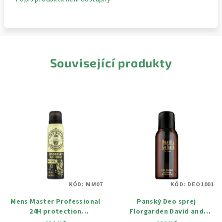
Související produkty
KÓD:
MM07
KÓD:
DEO1001
Mens Master Professional
Panský Deo sprej
24H protection
Florgarden David and
antiperspirant deodorant
Goliath 100 ml