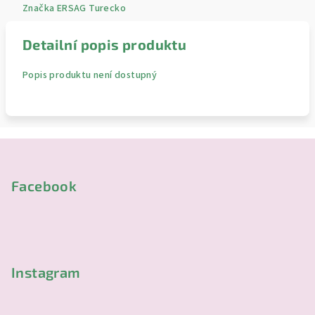
Značka
ERSAG Turecko
Detailní popis produktu
Popis produktu není dostupný
Z
á
p
Facebook
a
t
í
Instagram