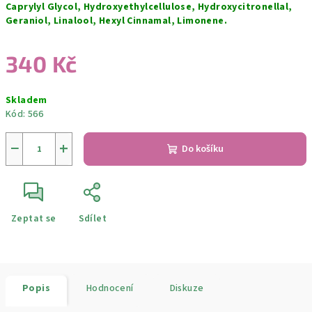
Caprylyl Glycol, Hydroxyethylcellulose, Hydroxycitronellal,
Geraniol, Linalool, Hexyl Cinnamal, Limonene.
340 Kč
Měrná
Skladem
cena:
Kód:
566
−
+
Do košíku
Zeptat se
Sdílet
Popis
Hodnocení
Diskuze