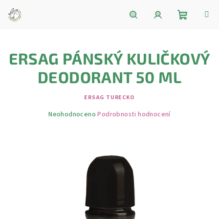
Přejít
na
obsah
Nákupní
Hledat
Přihlášení
ERSAG PÁNSKÝ KULIČKOVÝ
košík
DEODORANT 50 ML
ERSAG TURECKO
Průměrné
Neohodnoceno
Podrobnosti hodnocení
hodnocení
produktu
je
0,0
z
5
hvězdiček.