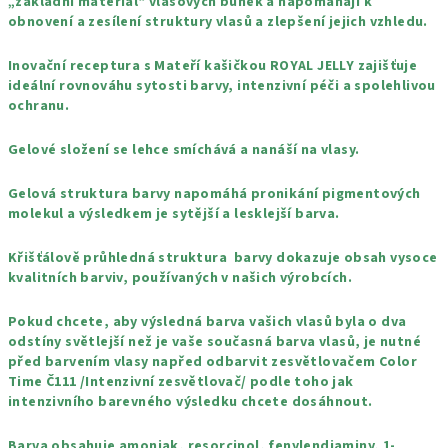
„základní materiál“ vlasových buněk a napomáhají k
obnovení a zesílení struktury vlasů a zlepšení jejich vzhledu.
Inovační receptura s Mateří kašičkou ROYAL JELLY zajišťuje
ideální rovnováhu sytosti barvy, intenzivní péči a spolehlivou
ochranu.
Gelové složení se lehce smíchává a nanáší na vlasy.
Gelová struktura barvy napomáhá pronikání pigmentových
molekul a výsledkem je sytější a lesklejší barva.
Křišťálově průhledná struktura barvy dokazuje obsah vysoce
kvalitních barviv, používaných v našich výrobcích.
Pokud chcete, aby výsledná barva vašich vlasů byla o dva
odstíny světlejší než je vaše současná barva vlasů, je nutné
před barvením vlasy napřed odbarvit zesvětlovačem Color
Time Č111 /Intenzivní zesvětlovač/ podle toho jak
intenzivního barevného výsledku chcete dosáhnout.
Barva obsahuje amoniak, resorcinol, fenylendiaminy, 1-