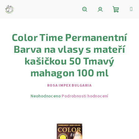
Přejít
na
obsah
Nákupní
Hledat
Přihlášení
Color Time Permanentní
košík
Barva na vlasy s mateří
kašičkou 50 Tmavý
mahagon 100 ml
ROSA IMPEX BULGARIA
Průměrné
Neohodnoceno
Podrobnosti hodnocení
hodnocení
produktu
je
0,0
z
5