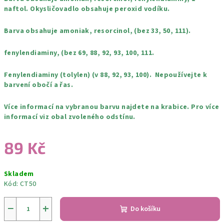
naftol. Okysličovadlo obsahuje peroxid vodíku.
Barva obsahuje amoniak, resorcinol, (bez 33, 50, 111).
fenylendiaminy, (bez 69, 88, 92, 93, 100, 111.
Fenylendiaminy (tolylen) (v 88, 92, 93, 100). Nepoužívejte k
barvení obočí a řas.
Více informací na vybranou barvu najdete na krabice. Pro více
informací viz obal zvoleného odstínu.
89 Kč
Měrná
Skladem
cena:
Kód:
CT50
−
+
Do košíku