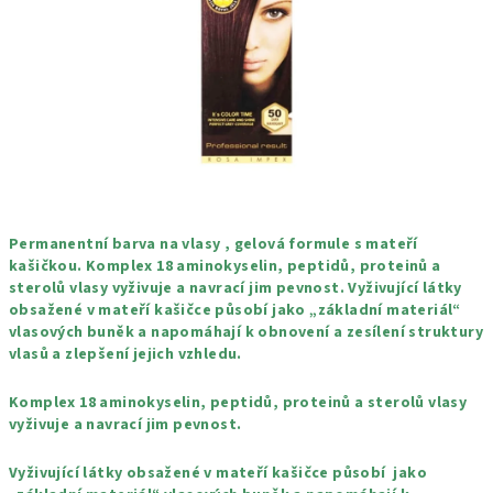
hvězdiček.
Permanentní barva na vlasy , gelová formule s mateří
kašičkou. Komplex 18 aminokyselin, peptidů, proteinů a
sterolů vlasy vyživuje a navrací jim pevnost. Vyživující látky
obsažené v mateří kašičce působí jako „základní materiál“
vlasových buněk a napomáhají k obnovení a zesílení struktury
vlasů a zlepšení jejich vzhledu.
Komplex 18 aminokyselin, peptidů, proteinů a sterolů vlasy
vyživuje a navrací jim pevnost.
Vyživující látky obsažené v mateří kašičce působí jako