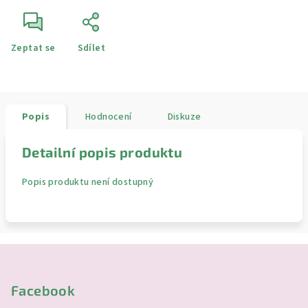
Zeptat se
Sdílet
Popis
Hodnocení
Diskuze
Detailní popis produktu
Popis produktu není dostupný
Z
á
p
Facebook