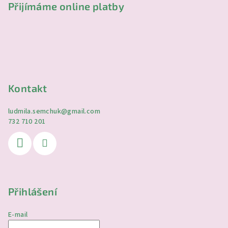
Přijímáme online platby
Kontakt
ludmila.semchuk
@
gmail.com
732 710 201
Přihlášení
E-mail