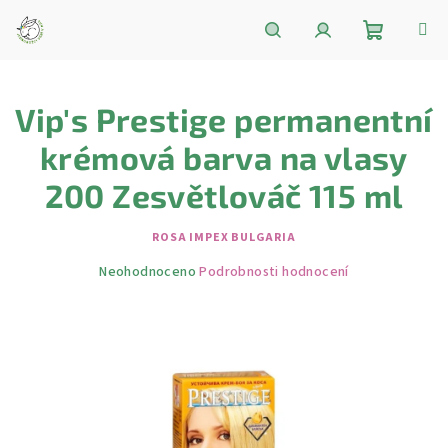
Přejít
na
obsah
Nákupní
Hledat
Přihlášení
Vip's Prestige permanentní
košík
krémová barva na vlasy
200 Zesvětlováč 115 ml
ROSA IMPEX BULGARIA
Průměrné
Neohodnoceno
Podrobnosti hodnocení
hodnocení
produktu
je
0,0
z
5
hvězdiček.