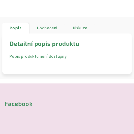
Popis
Hodnocení
Diskuze
Detailní popis produktu
Popis produktu není dostupný
Z
á
p
Facebook
a
t
í