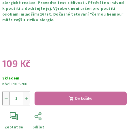
alergické reakce. Proveďte test citlivosti. Přečtěte si návod
k použití a dodržujte jej. Výrobek není určen pro použití
osobami mladšími 16 let. Dočasné tetování "černou hennou"
může zvýšit riziko alergie.
109 Kč
Měrná
Skladem
cena:
Kód:
PRES200
−
+
Do košíku
Zeptat se
Sdílet