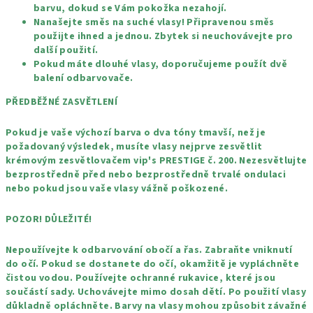
barvu, dokud se Vám pokožka nezahojí.
Nanašejte směs na suché vlasy! Připravenou směs
použijte ihned a jednou. Zbytek si neuchovávejte pro
další použití.
Pokud máte dlouhé vlasy, doporučujeme použít dvě
balení odbarvovače.
PŘEDBĚŽNÉ ZASVĚTLENÍ
Pokud je vaše výchozí barva o dva tóny tmavší, než je
požadovaný výsledek, musíte vlasy nejprve zesvětlit
krémovým zesvětlovačem vip's PRESTIGE č. 200. Nezesvětlujte
bezprostředně před nebo bezprostředně trvalé ondulaci
nebo pokud jsou vaše vlasy vážně poškozené.
POZOR! DŮLEŽITÉ!
Nepoužívejte k odbarvování obočí a řas. Zabraňte vniknutí
do očí. Pokud se dostanete do očí, okamžitě je vypláchněte
čistou vodou. Používejte ochranné rukavice, které jsou
součástí sady. Uchovávejte mimo dosah dětí. Po použití vlasy
důkladně opláchněte. Barvy na vlasy mohou způsobit závažné