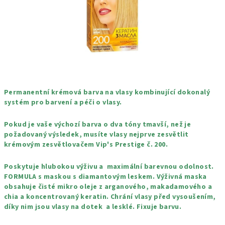
Permanentní krémová barva na vlasy kombinující dokonalý
systém pro barvení a péči o vlasy.
Pokud je vaše výchozí barva o dva tóny tmavší, než je
požadovaný výsledek, musíte vlasy nejprve zesvětlit
krémovým zesvětlovačem Vip's Prestige č. 200.
Poskytuje hlubokou výživu a maximální barevnou odolnost.
FORMULA s maskou s diamantovým leskem. Výživná maska
obsahuje čisté mikro oleje z arganového, makadamového a
chia a koncentrovaný keratin. Chrání vlasy před vysoušením,
díky nim jsou vlasy na dotek a lesklé. Fixuje barvu.