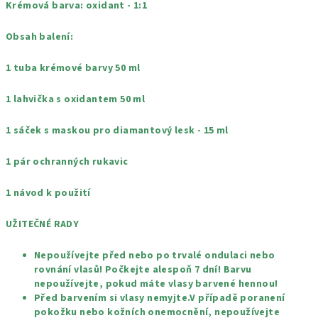
Krémová barva: oxidant - 1:1
Obsah balení:
1 tuba krémové barvy 50 ml
1 lahvička s oxidantem 50 ml
1 sáček s maskou pro diamantový lesk - 15 ml
1 pár ochranných rukavic
1 návod k použití
UŽITEČNÉ RADY
Nepoužívejte před nebo po trvalé ondulaci nebo
rovnání vlasů! Počkejte alespoň 7 dní! Barvu
nepoužívejte, pokud máte vlasy barvené hennou!
Před barvením si vlasy nemyjte.V případě poranení
pokožku nebo kožních onemocnění, nepoužívejte