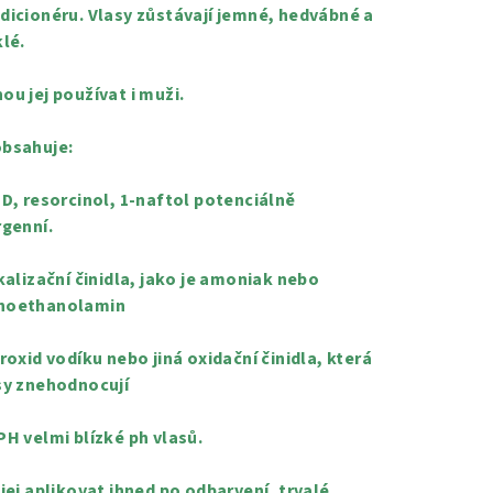
dicionéru. Vlasy zůstávají jemné, hedvábné a
klé.
ou jej používat i muži.
bsahuje:
PD, resorcinol, 1-naftol potenciálně
rgenní.
lkalizační činidla, jako je amoniak nebo
oethanolamin
eroxid vodíku nebo jiná oxidační činidla, která
sy znehodnocují
PH velmi blízké ph vlasů.
 jej aplikovat ihned po odbarvení, trvalé