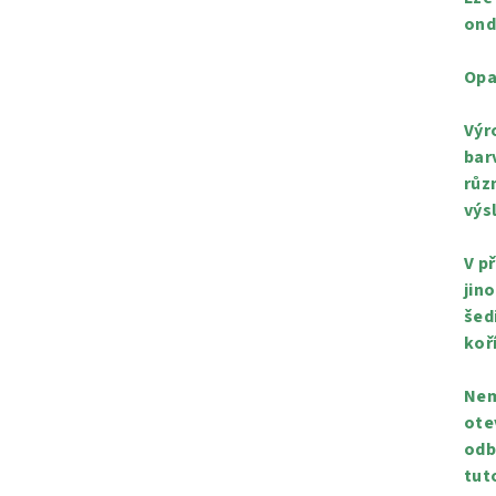
ond
Opa
Výr
bar
růz
výs
V p
jin
šed
koř
Nem
ote
odb
tut