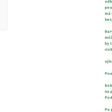
odb
pou
má 
bez
Bar
můž
by 
rizi
výh
Pou
Dob
na 
Pod
Po 