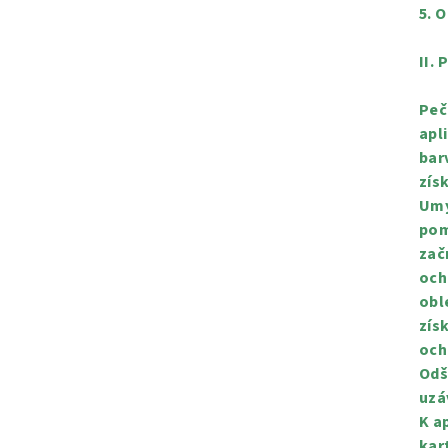
5. 
II.
Peč
apl
bar
zís
Umy
pom
zač
och
obl
zís
och
Odš
uzá
K a
kar