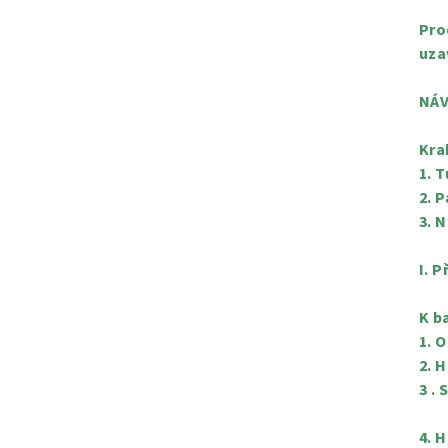
Pro
uza
NÁV
Kra
1. 
2. P
3. 
I. 
K b
1. 
2. 
3 .
4. 