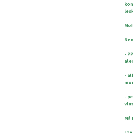
kon
les
Moh
Neo
- P
ale
- a
mon
- p
vla
Má 
Lze