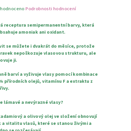
měrné
hodnoceno
Podrobnosti hodnocení
nocení
duktu
á receptura semipermanentní barvy, která
bsahuje amoniak ani oxidant.
vit se můžete i dvakrát do měsíce, protože
pravek nepoškozuje vlasovou strukturu, ale
zdiček.
ovuje ji.
ně barví a vyživuje vlasy pomocí kombinace
% přírodních olejů, vitamínu F a extraktu z
řivy.
e lámavé a nevýrazné vlasy?
adamiový a olivový olej ve složení obnovují
k a vitalitu vlasů, které se stanou živými a
dno se rozčesávají.