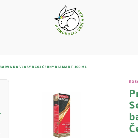
ARVA NA VLASY BC01 ČERNÝ DIAMANT 100 ML
ROS
P
S
vý krém s vitamínem C
b
Č
ŘIVOU PLEŤ