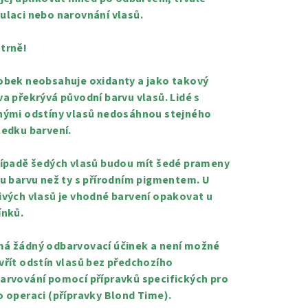
ulaci nebo narovnání vlasů.
trně!
obek neobsahuje oxidanty a jako takový
va překrývá původní barvu vlasů. Lidé s
nými odstíny vlasů nedosáhnou stejného
ledku barvení.
řípadě šedých vlasů budou mít šedé prameny
ou barvu než ty s přírodním pigmentem. U
ivých vlasů je vhodné barvení opakovat u
ínků.
á žádný odbarvovací účinek a není možné
vřít odstín vlasů bez předchozího
arvování pomocí přípravků specifických pro
o operaci (přípravky Blond Time).