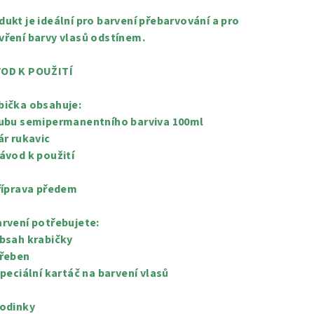
dukt je ideální pro barvení přebarvování a pro
vření barvy vlasů odstínem.
OD K POUŽITÍ
bička obsahuje:
Tubu semipermanentního barviva 100ml
ár rukavic
Návod k použití
Příprava předem
arvení potřebujete:
Obsah krabičky
Hřeben
 Speciální kartáč na barvení vlasů
Hodinky