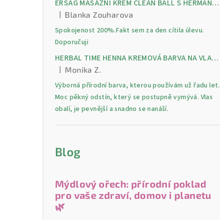
ERSAG MASÁŽNÍ KRÉM CLEAN BALL S HERMANKEM A MENTOLEM pro úlevu od bolesti, otoků a napětí ve svalech
|
Blanka Zouharova
Hodnocení produktu je 5 z 5 hvězdiček.
Spokojenost 200%.Fakt sem za den cítila úlevu.
Doporučuji
HERBAL TIME HENNA KREMOVÁ BARVA NA VLASY 9 Lilek 75 ml
|
Monika Z.
Hodnocení produktu je 5 z 5 hvězdiček.
Výborná přírodní barva, kterou používám už řadu let.
Moc pěkný odstín, který se postupně vymývá. Vlas
obalí, je pevnější a snadno se nanáší.
Blog
Mýdlový ořech: přírodní poklad
pro vaše zdraví, domov i planetu
🌿