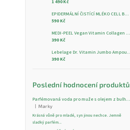
1 490 Kč
a
n
EPIDERMÁLNÍ ČISTÍCÍ MLÉKO CELL BY CELL Epidermal Cleansing Milk 200 ml
590 Kč
n
MEDI-PEEL Vegan Vitamin Collagen Clear, 300 m
í
390 Kč
p
Lebelage Dr. Vitamin Jumbo Ampoule, gelo
a
390 Kč
n
e
Poslední hodnocení produktů
l
Parfémovaná voda pro muže s olejem z bulharské růži Gold 30 
|
Marky
Hodnocení produktu je 5 z 5 hvězdiček.
Krásná vůně pro mladé, syn jinou nechce. Jemně
sladký parfém...