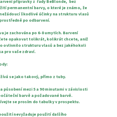
arvení přípravky z řady BeBlonde, bez
žití permanentní barvy, o které je známo, že
nežádoucí škodlivé účinky na strukturu vlasů
prostředně po odbarvení.
va je zachována po 6-8 umytích. Barvení
ete opakovat tolikrát, kolikrát chcete, aniž
to ovlivnilo strukturu vlasů a bez jakéhokoli
ka pro vaše zdraví.
ody:
žívá se jako takový, přímo z tuby.
a působení mezi 5 a 90 minutami v závislosti
počáteční barvě a požadované barvě.
ívejte se prosím do tabulky v prospektu.
použití nevyžaduje použití dalšího