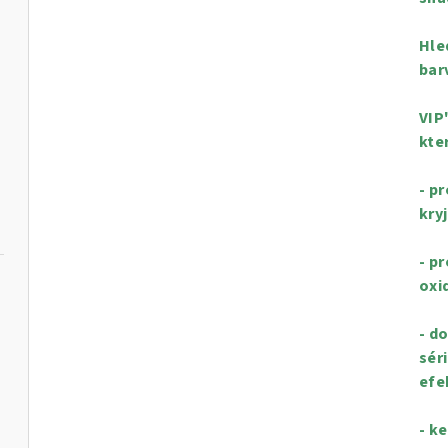
Hle
bar
VIP
kte
- p
kry
- p
oxi
- d
sér
efe
- k