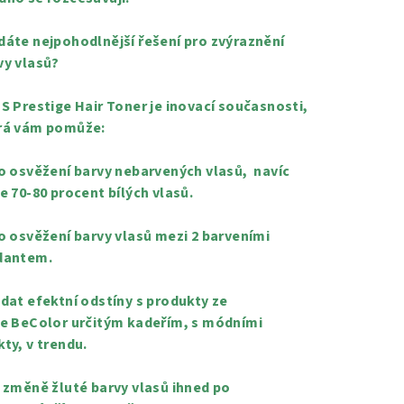
dáte nejpohodlnější řešení pro zvýraznění
vy vlasů?
'S Prestige Hair Toner je inovací současnosti,
rá vám pomůže:
ro osvěžení barvy nebarvených vlasů, navíc
je 70-80 procent bílých vlasů.
ro osvěžení barvy vlasů mezi 2 barveními
dantem.
odat efektní odstíny s produkty ze
ie BeColor určitým kadeřím, s módními
kty, v trendu.
e změně žluté barvy vlasů ihned po