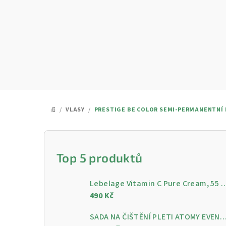
Přejít
na
obsah
/
VLASY
/
PRESTIGE BE COLOR SEMI-PERMANENTNÍ B
DOMŮ
P
o
Top 5 produktů
s
Lebelage Vitamin C Pure Cream, 55 ml - Rozjasňující pleťo
t
490 Kč
r
SADA NA ČIŠTĚNÍ PLETI ATOMY EVENING CARE - 4 KROKY PRO ČISTOU A ZÁ