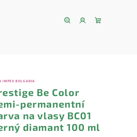
Hledat
Přihlášení
Nákupní
košík
A IMPEX BULGARIA
restige Be Color
emi-permanentní
arva na vlasy BC01
erný diamant 100 ml