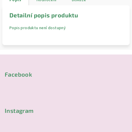
Popis
Hodnocení
Diskuze
Detailní popis produktu
Popis produktu není dostupný
Z
á
p
Facebook
a
t
í
Instagram