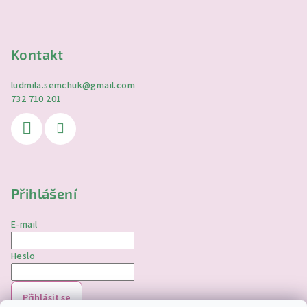
Kontakt
ludmila.semchuk
@
gmail.com
732 710 201
Přihlášení
E-mail
Heslo
Přihlásit se