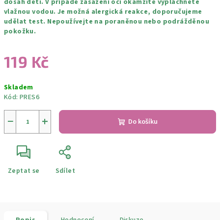
dosah dětí. V případě zasažení očí okamžitě vypláchněte
vlažnou vodou. Je možná alergická reakce, doporučujeme
udělat test. Nepoužívejte na poraněnou nebo podrážděnou
pokožku.
119 Kč
Měrná
Skladem
cena:
Kód:
PRES6
−
+
Do košíku
Zeptat se
Sdílet