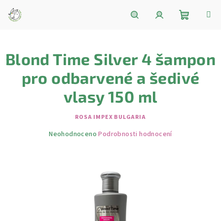
Přejít
na
obsah
Nákupní
Hledat
Přihlášení
Blond Time Silver 4 šampon
košík
pro odbarvené a šedivé
vlasy 150 ml
ROSA IMPEX BULGARIA
Průměrné
Neohodnoceno
Podrobnosti hodnocení
hodnocení
produktu
je
0,0
z
5
hvězdiček.