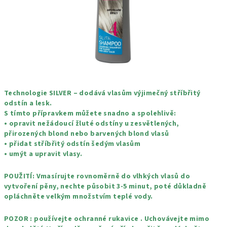
Technologie SILVER – dodává vlasům výjimečný stříbřitý
odstín a lesk.
S tímto přípravkem můžete snadno a spolehlivě:
• opravit nežádoucí žluté odstíny u zesvětlených,
přirozených blond nebo barvených blond vlasů
• přidat stříbřitý odstín šedým vlasům
• umýt a upravit vlasy.
POUŽITÍ: Vmasírujte rovnoměrně do vlhkých vlasů do
vytvoření pěny, nechte působit 3-5 minut, poté důkladně
opláchněte velkým množstvím teplé vody.
POZOR : používejte ochranné rukavice . Uchovávejte mimo