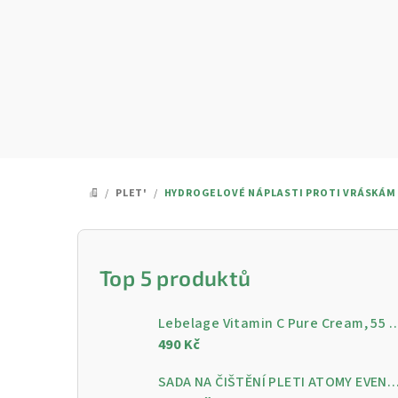
Přejít
na
obsah
/
PLET'
/
HYDROGELOVÉ NÁPLASTI PROTI VRÁSKÁM 
DOMŮ
P
o
Top 5 produktů
s
Lebelage Vitamin C Pure Cream, 55 ml - Rozjasňující pleťo
t
490 Kč
r
SADA NA ČIŠTĚNÍ PLETI ATOMY EVENING CARE - 4 KROKY PRO ČISTOU A ZÁ