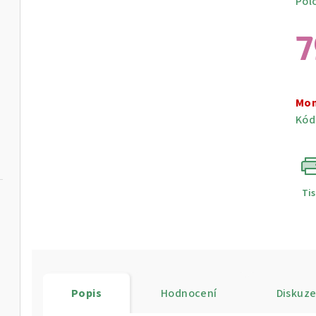
Pol
7
Měr
cen
Mom
Kód
Ti
Popis
Hodnocení
Diskuz