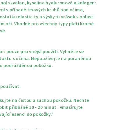
duktu
inol skvalan, kyselina hyaluronová a kolagen:
ení v případě tmavých kruhů pod očima,
ostatku elasticity a výskytu vrásek v oblasti
em očí. Vhodné pro všechny typy pleti kromě
ivé.
zdiček.
or: pouze pro vnější použití. Vyhněte se
taktu s očima. Nepoužívejte na poraněnou
o podrážděnou pokožku.
 používat:
ikujte na čistou a suchou pokožku. Nechte
bit přibližně 10 - 20 minut . Vmasírujte
vající esenci do pokožky."