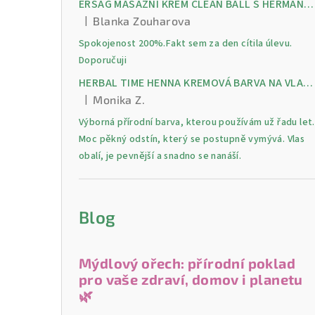
ERSAG MASÁŽNÍ KRÉM CLEAN BALL S HERMANKEM A MENTOLEM pro úlevu od bolesti, otoků a napětí ve svalech
|
Blanka Zouharova
Hodnocení produktu je 5 z 5 hvězdiček.
Spokojenost 200%.Fakt sem za den cítila úlevu.
Doporučuji
HERBAL TIME HENNA KREMOVÁ BARVA NA VLASY 9 Lilek 75 ml
|
Monika Z.
Hodnocení produktu je 5 z 5 hvězdiček.
Výborná přírodní barva, kterou používám už řadu let.
Moc pěkný odstín, který se postupně vymývá. Vlas
obalí, je pevnější a snadno se nanáší.
Blog
Mýdlový ořech: přírodní poklad
pro vaše zdraví, domov i planetu
🌿