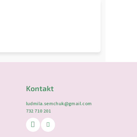
Kontakt
ludmila.semchuk
@
gmail.com
732 710 201