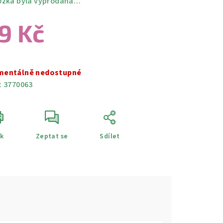
ožka byla vyprodána…
9 Kč
ná
a:
entálně nedostupné
:
3770063
sk
Zeptat se
Sdílet
e