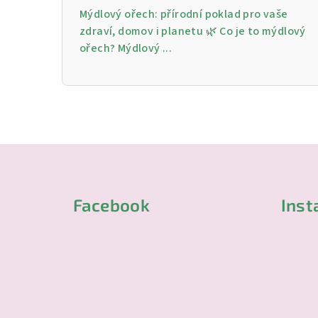
Mýdlový ořech: přírodní poklad pro vaše
zdraví, domov i planetu 🌿 Co je to mýdlový
ořech? Mýdlový ...
Z
á
Facebook
Ins
p
a
t
í