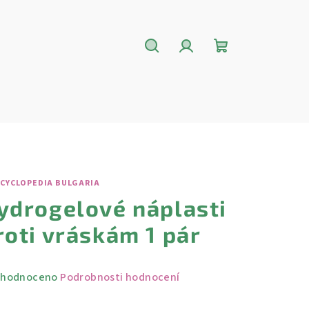
Hledat
Přihlášení
Nákupní
košík
NCYCLOPEDIA BULGARIA
ydrogelové náplasti
roti vráskám 1 pár
měrné
hodnoceno
Podrobnosti hodnocení
nocení