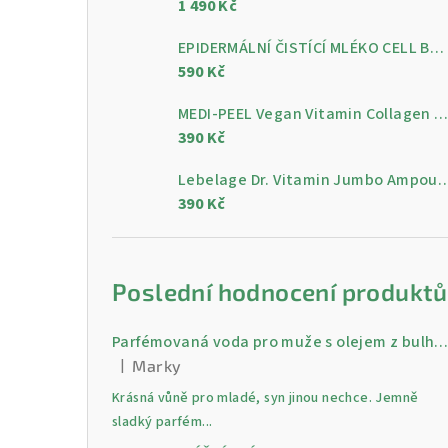
1 490 Kč
a
n
EPIDERMÁLNÍ ČISTÍCÍ MLÉKO CELL BY CELL Epidermal Cleansing Milk 200 ml
590 Kč
n
MEDI-PEEL Vegan Vitamin Collagen Clear, 300 m
í
390 Kč
p
Lebelage Dr. Vitamin Jumbo Ampoule, gelo
a
390 Kč
n
e
Poslední hodnocení produktů
l
Parfémovaná voda pro muže s olejem z bulharské růži Gold 30 
|
Marky
Hodnocení produktu je 5 z 5 hvězdiček.
Krásná vůně pro mladé, syn jinou nechce. Jemně
sladký parfém...