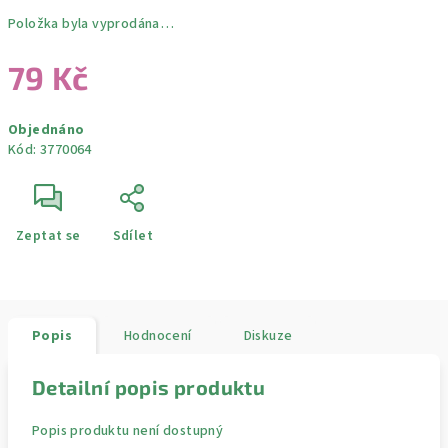
Položka byla vyprodána…
79 Kč
Měrná
Objednáno
cena:
Kód:
3770064
Zeptat se
Sdílet
Popis
Hodnocení
Diskuze
Detailní popis produktu
Popis produktu není dostupný