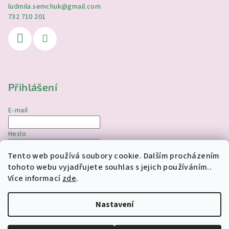
ludmila.semchuk
@
gmail.com
732 710 201
Přihlášení
E-mail
Heslo
Tento web používá soubory cookie. Dalším procházením
Přihlásit se
tohoto webu vyjadřujete souhlas s jejich používáním..
Více informací
zde
.
Nová registrace
Zapomenuté heslo
Nastavení
Copyright 2026
jednorozciverivnas.cz
. Všechna práva