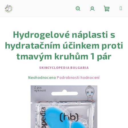
Přejít
na
obsah
Nákupní
Hledat
Přihlášení
Hydrogelové náplasti s
košík
hydratačním účinkem proti
tmavým kruhům 1 pár
SKINCYCLOPEDIA BULGARIA
Průměrné
Neohodnoceno
Podrobnosti hodnocení
hodnocení
produktu
je
0,0
z
5
hvězdiček.