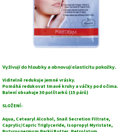
Vyživují do hloubky a obnovují elasticitu pokožky.
Viditelně redukuje jemné vrásky.
Pomáhá redukovat tmavé kruhy a váčky pod očima.
Balení obsahuje 30 polštarků (15 párů)
SLOŽENÍ:
Aqua, Cetearyl Alcohol, Snail Secretion Filtrate,
Caprylic/Capric Triglyceride, Isopropyl Myristate,
Butyrospermum Parkii Butter, Petrolatum,