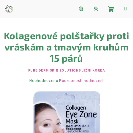
Přejít
na
obsah
Nákupní
Hledat
Přihlášení
Kolagenové polštařky ​​proti
košík
vráskám a tmavým kruhům
15 párů
PURE DERM SKIN SOLUTIONS JIŽNÍ KOREA
Průměrné
Neohodnoceno
Podrobnosti hodnocení
hodnocení
produktu
je
0,0
z
5
hvězdiček.