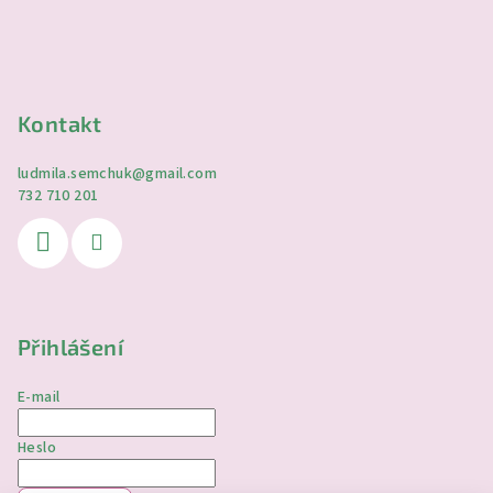
Kontakt
ludmila.semchuk
@
gmail.com
732 710 201
Přihlášení
E-mail
Heslo