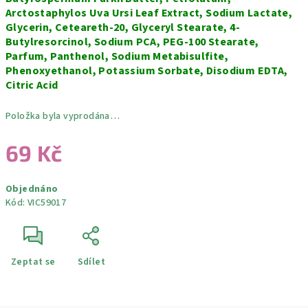
Arctostaphylos Uva Ursi Leaf Extract, Sodium Lactate,
Glycerin, Ceteareth-20, Glyceryl Stearate, 4-
Butylresorcinol, Sodium PCA, PEG-100 Stearate,
Parfum, Panthenol, Sodium Metabisulfite,
Phenoxyethanol, Potassium Sorbate, Disodium EDTA,
Citric Acid
Položka byla vyprodána…
69 Kč
Měrná
Objednáno
cena:
Kód:
VIC59017
Zeptat se
Sdílet