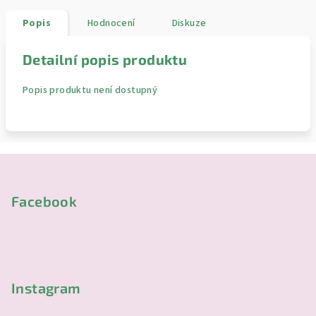
Popis
Hodnocení
Diskuze
Detailní popis produktu
Popis produktu není dostupný
Z
á
p
Facebook
a
t
í
Instagram