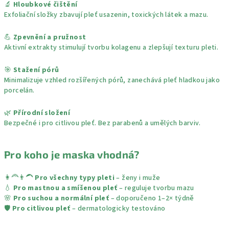
🔬
Hloubkové čištění
Exfoliační složky zbavují pleť usazenin, toxických látek a mazu.
💪
Zpevnění a pružnost
Aktivní extrakty stimulují tvorbu kolagenu a zlepšují texturu pleti.
🎯
Stažení pórů
Minimalizuje vzhled rozšířených pórů, zanechává pleť hladkou jako
porcelán.
🌿
Přírodní složení
Bezpečné i pro citlivou pleť. Bez parabenů a umělých barviv.
Pro koho je maska vhodná?
👩‍🦰👨‍🦱
Pro všechny typy pleti
– ženy i muže
💧
Pro mastnou a smíšenou pleť
– reguluje tvorbu mazu
🌸
Pro suchou a normální pleť
– doporučeno 1–2× týdně
🛡️
Pro citlivou pleť
– dermatologicky testováno