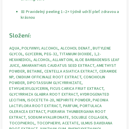
📅 Pravidelný peeling 1–2× týdně udrží pleť zdravou a
krásnou
Složení:
AQUA, POLYVINYL ALCOHOL, ALCOHOL DENAT., BUTYLENE
GLYCOL, GLYCERIN, PEG-32, TITANIUM DIOXIDE, 1,2-
HEXANEDIOL, ALCOHOL, ALLANTOIN, ALOE BARBADENSIS LEAF
JUICE, AMARANTHUS CAUDATUS SEED EXTRACT, AMETHYST
POWDER, BETAINE, CENTELLA ASIATICA EXTRACT, CERAMIDE
NP, CNIDIUM OFFICINALE ROOT EXTRACT, CONCHIOLIN
POWDER, DIPOTASSIUM GLYCYRRHIZATE,
ETHYLHEXYLGLYCERIN, FICUS CARICA FRUIT EXTRACT,
GLYCYRRHIZA GLABRA ROOT EXTRACT, HYDROGENATED
LECITHIN, ISOCETETH-20, NEPHRITE POWDER, PAEONIA
LACTIFLORA ROOT EXTRACT, PARFUM, PORTULACA
OLERACEA EXTRACT, PUERARIA THUNBERGIANA ROOT
EXTRACT, SODIUM HYALURONATE, SOLUBLE COLLAGEN,
TOCOPHEROL, TOCOPHERYL ACETATE, ULMUS DAVIDIANA