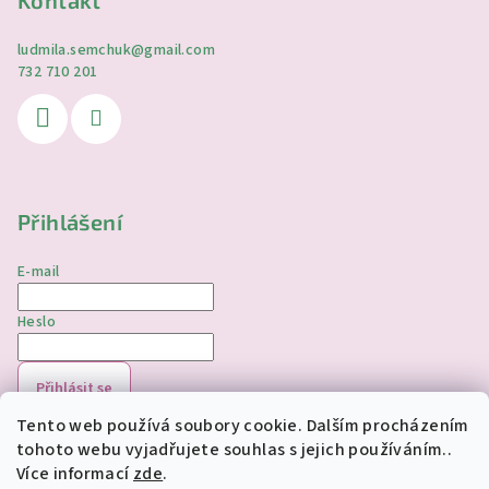
Kontakt
ludmila.semchuk
@
gmail.com
732 710 201
Přihlášení
E-mail
Heslo
Přihlásit se
Tento web používá soubory cookie. Dalším procházením
Nová registrace
Zapomenuté heslo
tohoto webu vyjadřujete souhlas s jejich používáním..
Více informací
zde
.