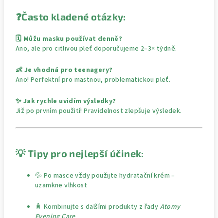
❓
Často kladené otázky:
🗓️ Můžu masku používat denně?
Ano, ale pro citlivou pleť doporučujeme 2–3× týdně.
👶 Je vhodná pro teenagery?
Ano! Perfektní pro mastnou, problematickou pleť.
✨ Jak rychle uvidím výsledky?
Již po prvním použití! Pravidelnost zlepšuje výsledek.
💡
Tipy pro nejlepší účinek:
💦 Po masce vždy použijte hydratační krém –
uzamkne vlhkost
🧴 Kombinujte s dalšími produkty z řady
Atomy
Evening Care