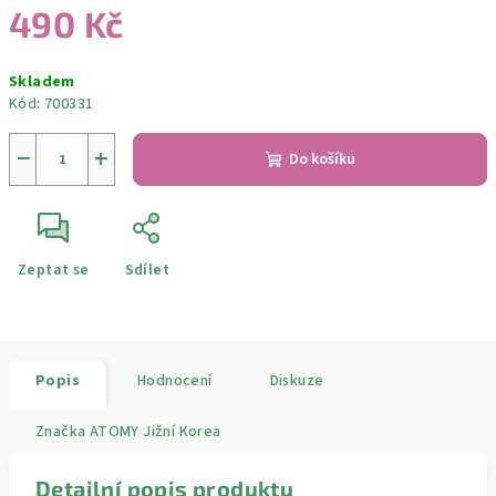
490 Kč
Měrná
Skladem
cena:
Kód:
700331
−
+
Do košíku
Zeptat se
Sdílet
Popis
Hodnocení
Diskuze
Značka
ATOMY Jižní Korea
Detailní popis produktu