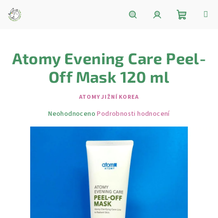
Přejít
na
obsah
Nákupní
Hledat
Přihlášení
Atomy Evening Care Peel-
košík
Off Mask 120 ml
ATOMY JIŽNÍ KOREA
Průměrné
Neohodnoceno
Podrobnosti hodnocení
hodnocení
produktu
je
0,0
z
5
hvězdiček.