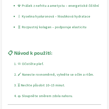
💎 Prášek z nefritu a ametystu – energetické čištění
💧 Kyselina hyaluronová – hloubková hydratace
🧬 Rozpustný kolagen – podporuje elasticitu
📋
Návod k použití:
🧼 Očistěte pleť.
🖌️ Naneste rovnoměrně, vyhněte se očím a rtům.
⏳ Nechte působit 10–15 minut.
🧽 Sloupněte směrem zdola nahoru.