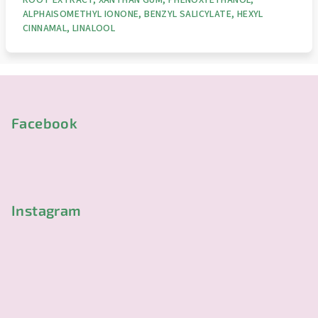
ROOT EXTRACT, XANTHAN GUM, PHENOXYETHANOL,
ALPHAISOMETHYL IONONE, BENZYL SALICYLATE, HEXYL
CINNAMAL, LINALOOL
Z
á
p
Facebook
a
t
í
Instagram