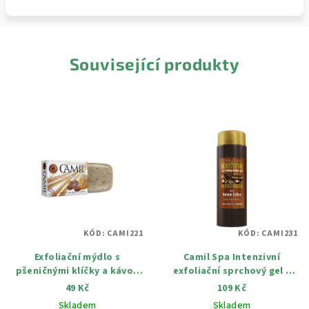
Související produkty
KÓD:
CAMI221
KÓD:
CAMI231
Exfoliační mýdlo s
Camil Spa Intenzivní
pšeničnými klíčky a kávou
exfoliační sprchový gel s
Camil 75 g
kávou 170 ml
49 Kč
109 Kč
Skladem
Skladem