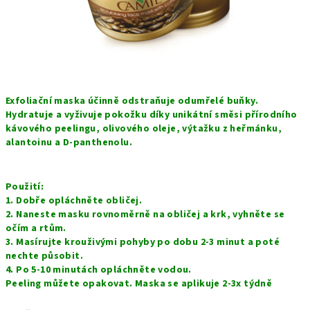
Exfoliační maska ú
činně odstraňuje odumřelé buňky.
Hydratuje a vyživuje pokožku díky unikátní směsi přírodního
kávového peelingu, olivového oleje, výtažku z heřmánku,
alantoinu a D-panthenolu.
Použití:
1. Dobře opláchněte obličej.
2. Naneste masku rovnoměrně na obličej a krk, vyhněte se
očím a rtům.
3. Masírujte krouživými pohyby po dobu 2-3 minut a poté
nechte působit.
4. Po 5-10 minutách opláchněte vodou.
Peeling můžete opakovat. Maska se aplikuje 2-3x týdně