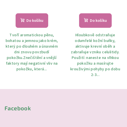
Do košíku
Do košíku
Tvoří aromatickou pěnu,
Hloubkově odstraňuje
bohatou a jemnou jako krém,
odumřelé kožní buňky,
který po dlouhém a únavném
aktivuje krevní oběh a
dni znovu povzbudí
zabraňuje vzniku celulitidy.
pokožku.Znečištění a vnější
Použití: naneste na vlhkou
faktory mají negativní vliv na
pokožku a masírujte
pokožku, která...
krouživými pohyby po dobu
2-3...
Z
á
p
Facebook
a
t