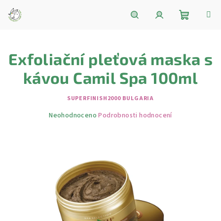
Přejít
na
obsah
Nákupní
Hledat
Přihlášení
Exfoliační pleťová maska ​​s
košík
kávou Camil Spa 100ml
SUPERFINISH2000 BULGARIA
Průměrné
Neohodnoceno
Podrobnosti hodnocení
hodnocení
produktu
je
0,0
z
5
hvězdiček.