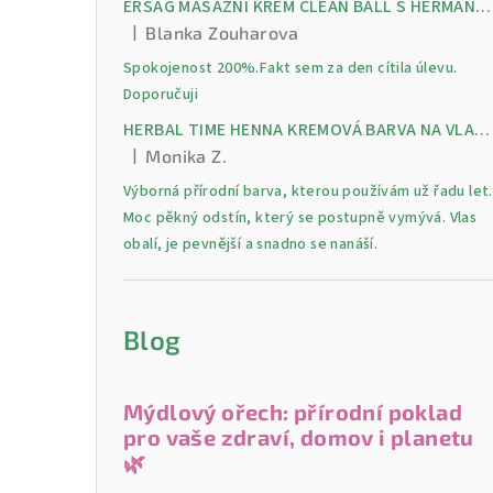
ERSAG MASÁŽNÍ KRÉM CLEAN BALL S HERMANKEM A MENTOLEM pro úlevu od bolesti, otoků a napětí ve svalech
|
Blanka Zouharova
Hodnocení produktu je 5 z 5 hvězdiček.
Spokojenost 200%.Fakt sem za den cítila úlevu.
Doporučuji
HERBAL TIME HENNA KREMOVÁ BARVA NA VLASY 9 Lilek 75 ml
|
Monika Z.
Hodnocení produktu je 5 z 5 hvězdiček.
Výborná přírodní barva, kterou používám už řadu let.
Moc pěkný odstín, který se postupně vymývá. Vlas
obalí, je pevnější a snadno se nanáší.
Blog
Mýdlový ořech: přírodní poklad
pro vaše zdraví, domov i planetu
🌿