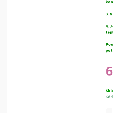
kon
3. 
4. 
tep
Pou
pot
6
Měr
cen
Skl
Kód