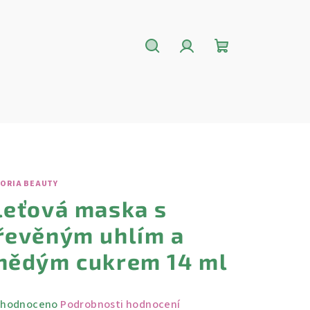
Hledat
Přihlášení
Nákupní
košík
TORIA BEAUTY
leťová maska ​​s
řevěným uhlím a
nědým cukrem 14 ml
měrné
hodnoceno
Podrobnosti hodnocení