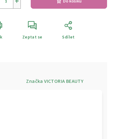
+
Do košíku
sk
Zeptat se
Sdílet
e
Značka
VICTORIA BEAUTY