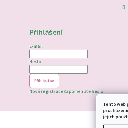
Přihlášení
E-mail
Heslo
Přihlásit se
Nová registrace
Zapomenuté heslo
Tento web p
procházení
jejich použ