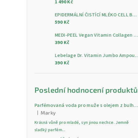
1 490 Kč
a
n
EPIDERMÁLNÍ ČISTÍCÍ MLÉKO CELL BY CELL Epidermal Cleansing Milk 200 ml
590 Kč
n
MEDI-PEEL Vegan Vitamin Collagen Clear, 300 m
í
390 Kč
p
Lebelage Dr. Vitamin Jumbo Ampoule, gelo
a
390 Kč
n
e
Poslední hodnocení produktů
l
Parfémovaná voda pro muže s olejem z bulharské růži Gold 30 
|
Marky
Hodnocení produktu je 5 z 5 hvězdiček.
Krásná vůně pro mladé, syn jinou nechce. Jemně
sladký parfém...