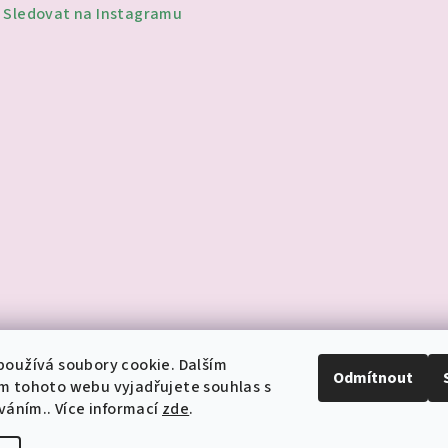
Sledovat na Instagramu
oužívá soubory cookie. Dalším
Odmítnout
m tohoto webu vyjadřujete souhlas s
íváním.. Více informací
zde
.
Copyright 2026
je
cookies