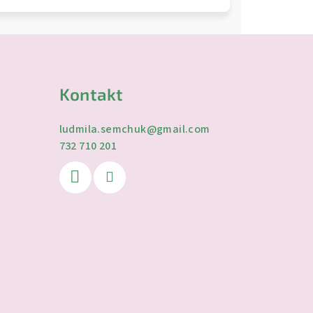
Kontakt
ludmila.semchuk
@
gmail.com
732 710 201