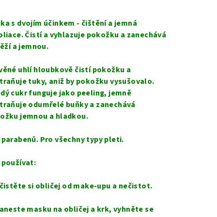
nocení
duktu
ka s dvojím účinkem - čištění a jemná
oliace. Č
istí a vyhlazuje pokožku a zanechává
svěží a jemnou.
věné uhlí hloubkově čistí pokožku a
zdiček.
traňuje tuky, aniž by pokožku vysušovalo.
dý cukr funguje jako peeling, jemně
traňuje odumřelé buňky a zanechává
ožku jemnou a hladkou.
 parabenů. Pro všechny typy pleti.
 používat:
Očistěte si obličej od make-upu a nečistot.
Naneste masku na obličej a krk, vyhněte se