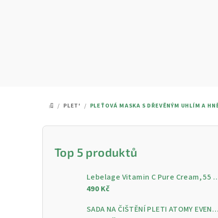
Přejít
na
obsah
/
PLET'
/
PLEŤOVÁ MASKA ​​S DŘEVĚNÝM UHLÍM A HN
DOMŮ
P
o
Top 5 produktů
s
Lebelage Vitamin C Pure Cream, 55 ml - Rozjasňující pleťo
t
490 Kč
r
SADA NA ČIŠTĚNÍ PLETI ATOMY EVENING CARE - 4 KROKY PRO ČISTOU A ZÁ