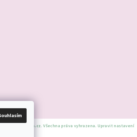
Souhlasím
dnorozciverivnas.cz
. Všechna práva vyhrazena.
Upravit nastavení