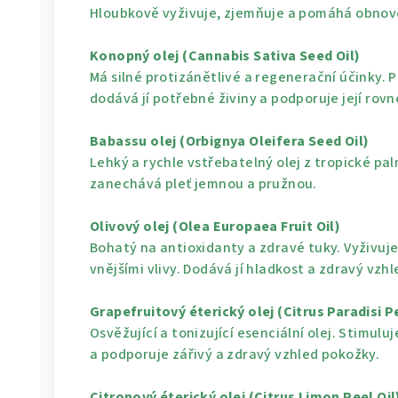
Hloubkově vyživuje, zjemňuje a pomáhá obnovo
Konopný olej (Cannabis Sativa Seed Oil)
Má silné protizánětlivé a regenerační účinky.
dodává jí potřebné živiny a podporuje její rov
Babassu olej (Orbignya Oleifera Seed Oil)
Lehký a rychle vstřebatelný olej z tropické p
zanechává pleť jemnou a pružnou.
Olivový olej (Olea Europaea Fruit Oil)
Bohatý na antioxidanty a zdravé tuky. Vyživuj
vnějšími vlivy. Dodává jí hladkost a zdravý vzhl
Grapefruitový éterický olej (Citrus Paradisi Pe
Osvěžující a tonizující esenciální olej. Stimulu
a podporuje zářivý a zdravý vzhled pokožky.
Citronový éterický olej (Citrus Limon Peel Oil