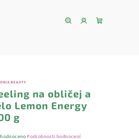
Hledat
Přihlášení
Nákupní
košík
TORIA BEAUTY
eeling na obličej a
ělo Lemon Energy
00 g
měrné
hodnoceno
Podrobnosti hodnocení