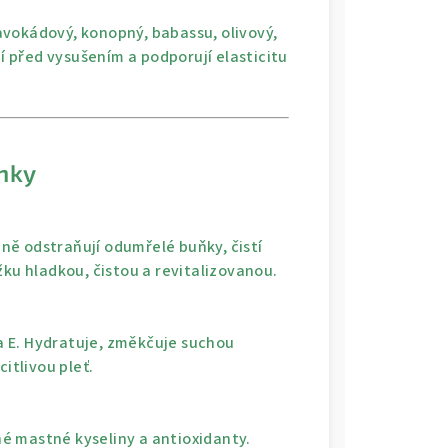
vokádový, konopný, babassu, olivový,
ní před vysušením a podporují elasticitu
inky
ně odstraňují odumřelé buňky, čistí
žku hladkou, čistou a revitalizovanou.
 a E. Hydratuje, změkčuje suchou
itlivou pleť.
é mastné kyseliny a antioxidanty.