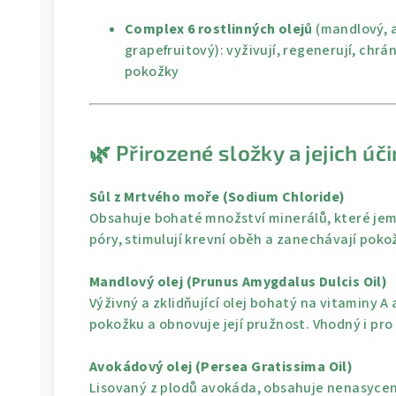
Complex 6 rostlinných olejů
(mandlový, a
grapefruitový): vyživují, regenerují, chrá
pokožky
🌿 Přirozené složky a jejich úč
Sůl z Mrtvého moře (Sodium Chloride)
Obsahuje bohaté množství minerálů, které jem
póry, stimulují krevní oběh a zanechávají poko
Mandlový olej (Prunus Amygdalus Dulcis Oil)
Výživný a zklidňující olej bohatý na vitaminy A
pokožku a obnovuje její pružnost. Vhodný i pro c
Avokádový olej (Persea Gratissima Oil)
Lisovaný z plodů avokáda, obsahuje nenasycen