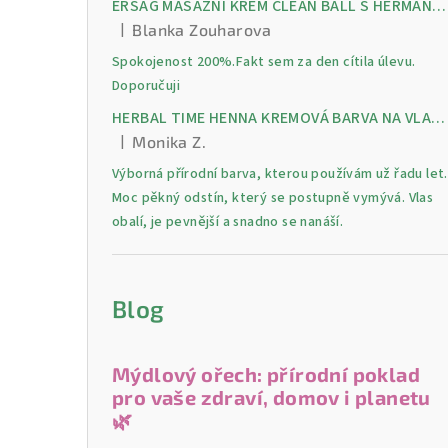
ERSAG MASÁŽNÍ KRÉM CLEAN BALL S HERMANKEM A MENTOLEM pro úlevu od bolesti, otoků a napětí ve svalech
|
Blanka Zouharova
Hodnocení produktu je 5 z 5 hvězdiček.
Spokojenost 200%.Fakt sem za den cítila úlevu.
Doporučuji
HERBAL TIME HENNA KREMOVÁ BARVA NA VLASY 9 Lilek 75 ml
|
Monika Z.
Hodnocení produktu je 5 z 5 hvězdiček.
Výborná přírodní barva, kterou používám už řadu let.
Moc pěkný odstín, který se postupně vymývá. Vlas
obalí, je pevnější a snadno se nanáší.
Blog
Mýdlový ořech: přírodní poklad
pro vaše zdraví, domov i planetu
🌿