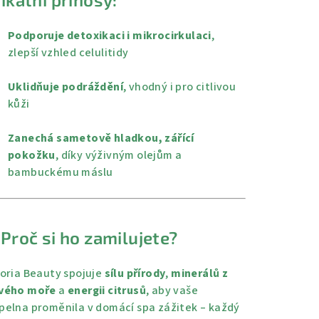
Podporuje detoxikaci i mikrocirkulaci
,
zlepší vzhled celulitidy
Uklidňuje podráždění
, vhodný i pro citlivou
kůži
Zanechá sametově hladkou, zářící
pokožku
, díky výživným olejům a
bambuckému máslu
 Proč si ho zamilujete?
toria Beauty spojuje
sílu přírody
,
minerálů z
vého moře
a
energii citrusů
, aby vaše
pelna proměnila v domácí spa zážitek – každý