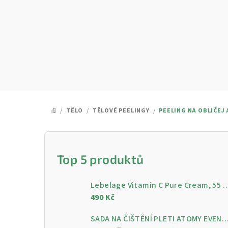
Přejít
na
obsah
/
TĚLO
/
TĚLOVÉ PEELINGY
/
PEELING NA OBLIČEJ 
DOMŮ
P
o
Top 5 produktů
s
Lebelage Vitamin C Pure Cream, 55 ml - Rozjasňující pleťo
t
490 Kč
r
SADA NA ČIŠTĚNÍ PLETI ATOMY EVENING CARE - 4 KROKY PRO ČISTOU A ZÁ