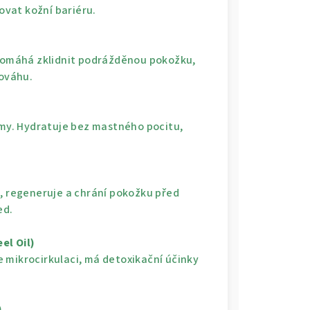
vat kožní bariéru.
 Pomáhá zklidnit podrážděnou pokožku,
nováhu.
almy. Hydratuje bez mastného pocitu,
e, regeneruje a chrání pokožku před
ed.
el Oil)
je mikrocirkulaci, má detoxikační účinky
)