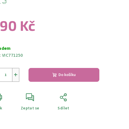
. 🛁
90 Kč
ná
a:
adem
:
VIC771250
+
Do košíku
sk
Zeptat se
Sdílet