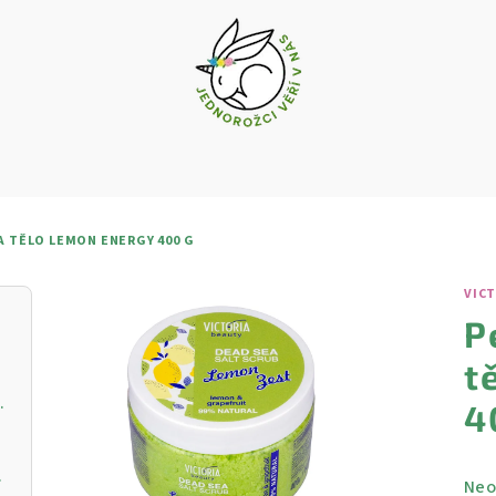
A TĚLO LEMON ENERGY 400 G
VIC
P
t
vý krém s vitamínem C
4
ŘIVOU PLEŤ
Prů
Neo