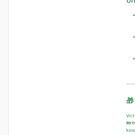
🎁
Vic
Mrt
kou