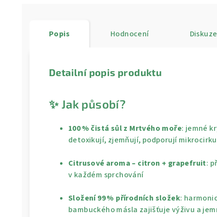
Popis
Hodnocení
Diskuz
Detailní popis produktu
✨ Jak působí?
100 % čistá sůl z Mrtvého moře
: jemné k
detoxikují, zjemňují, podporují mikrocirku
Citrusové aroma – citron + grapefruit
: p
v každém sprchování
Složení 99 % přírodních složek
: harmonic
bambuckého másla zajišťuje výživu a je