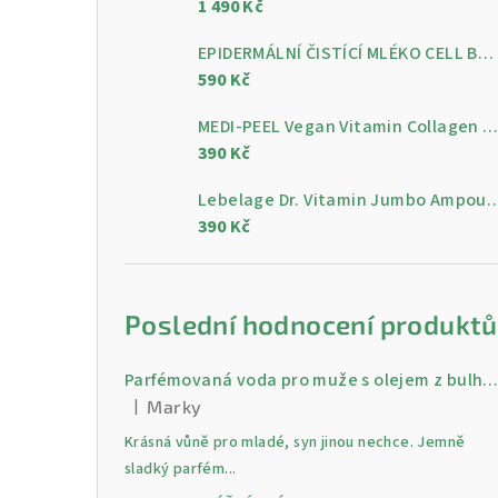
1 490 Kč
a
n
EPIDERMÁLNÍ ČISTÍCÍ MLÉKO CELL BY CELL Epidermal Cleansing Milk 200 ml
590 Kč
n
MEDI-PEEL Vegan Vitamin Collagen Clear, 300 m
í
390 Kč
p
Lebelage Dr. Vitamin Jumbo Ampoule, gelo
a
390 Kč
n
e
Poslední hodnocení produktů
l
Parfémovaná voda pro muže s olejem z bulharské růži Gold 30 
|
Marky
Hodnocení produktu je 5 z 5 hvězdiček.
Krásná vůně pro mladé, syn jinou nechce. Jemně
sladký parfém...