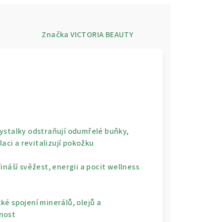
e
Značka
VICTORIA BEAUTY
rystalky odstraňují odumřelé buňky,
laci a revitalizují pokožku
řináší svěžest, energii a pocit wellness
ké spojení minerálů, olejů a
mnost