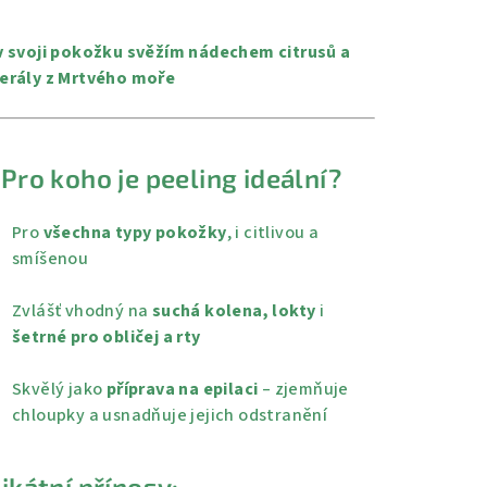
nocení
duktu
v svoji pokožku svěžím nádechem citrusů a
erály z Mrtvého moře
zdiček.
 Pro koho je peeling ideální?
Pro
všechna typy pokožky
, i citlivou a
smíšenou
Zvlášť vhodný na
suchá kolena, lokty
i
šetrné pro obličej a rty
Skvělý jako
příprava na epilaci
– zjemňuje
chloupky a usnadňuje jejich odstranění
ikátní přínosy: