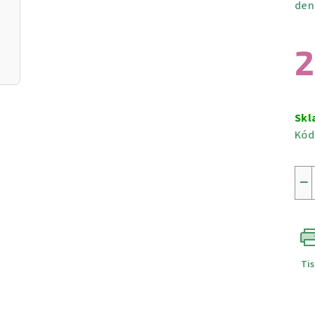
den
2
Měr
cen
Skl
Kód
−
Ti