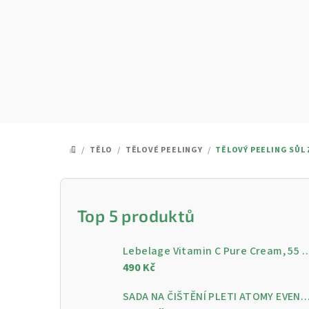
Přejít
na
obsah
/
TĚLO
/
TĚLOVÉ PEELINGY
/
TĚLOVÝ PEELING SŮL 
DOMŮ
P
o
Top 5 produktů
s
Lebelage Vitamin C Pure Cream, 55 ml - Rozjasňující pleťo
t
490 Kč
r
SADA NA ČIŠTĚNÍ PLETI ATOMY EVENING CARE - 4 KROKY PRO ČISTOU A ZÁ