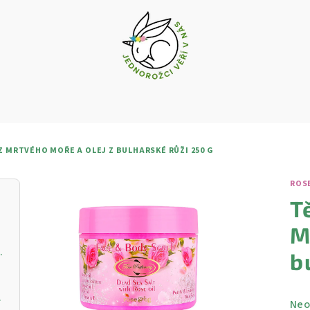
Z MRTVÉHO MOŘE A OLEJ Z BULHARSKÉ RŮŽI 250 G
ROS
T
M
vý krém s vitamínem C
b
ŘIVOU PLEŤ
Prů
Neo