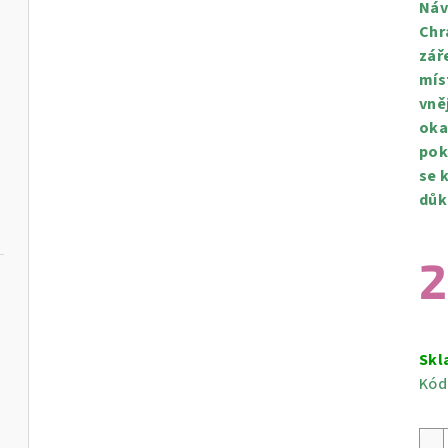
Náv
Chr
zář
mís
vně
oka
pok
se 
důk
2
Měr
cen
Skl
Kód