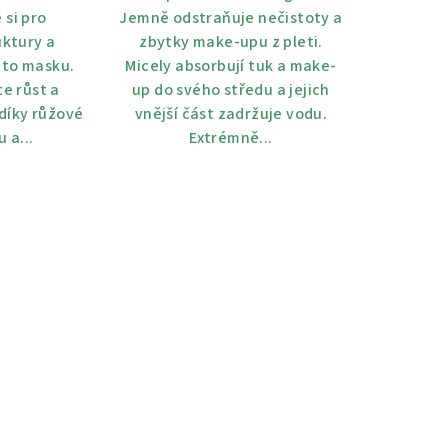
 si pro
Jemně odstraňuje nečistoty a
uktury a
zbytky make-upu z pleti.
uto masku.
Micely absorbují tuk a make-
te růst a
up do svého středu a jejich
 díky růžové
vnější část zadržuje vodu.
 a...
Extrémně...