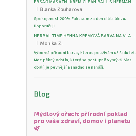
ERSAG MASÁŽNÍ KRÉM CLEAN BALL S HERMANKEM A MENTOLEM pro úlevu od bolesti, otoků a napětí ve svalech
|
Blanka Zouharova
Hodnocení produktu je 5 z 5 hvězdiček.
Spokojenost 200%.Fakt sem za den cítila úlevu.
Doporučuji
HERBAL TIME HENNA KREMOVÁ BARVA NA VLASY 9 Lilek 75 ml
|
Monika Z.
Hodnocení produktu je 5 z 5 hvězdiček.
Výborná přírodní barva, kterou používám už řadu let.
Moc pěkný odstín, který se postupně vymývá. Vlas
obalí, je pevnější a snadno se nanáší.
Blog
Mýdlový ořech: přírodní poklad
pro vaše zdraví, domov i planetu
🌿