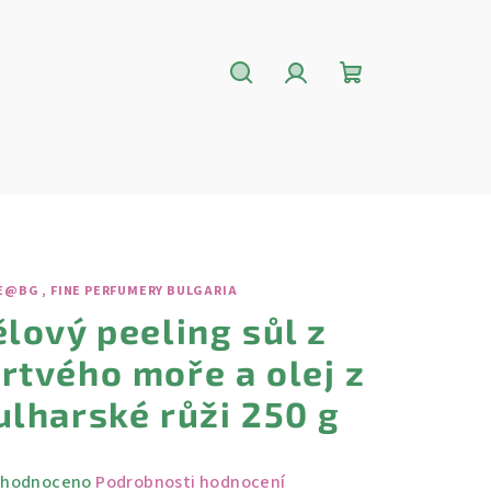
Hledat
Přihlášení
Nákupní
košík
E@BG , FINE PERFUMERY BULGARIA
ělový peeling sůl z
rtvého moře a olej z
ulharské růži 250 g
měrné
hodnoceno
Podrobnosti hodnocení