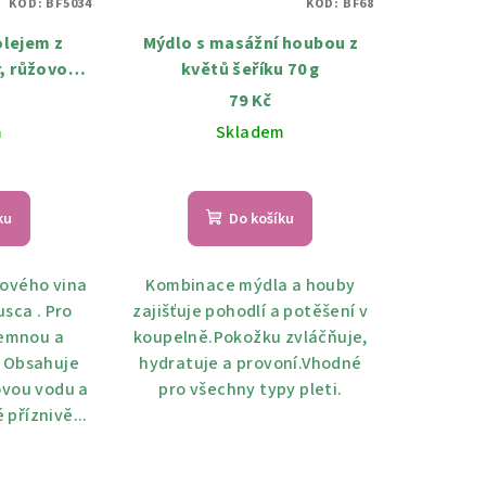
KÓD:
BF5034
KÓD:
BF68
olejem z
Mýdlo s masážní houbou z
, růžovou
květů šeříku 70 g
ým olejem
79 Kč
m
Skladem
ku
Do košíku
ového vina
Kombinace mýdla a houby
usca . Pro
zajišťuje pohodlí a potěšení v
jemnou a
koupelně.Pokožku zvláčňuje,
 Obsahuje
hydratuje a provoní.Vhodné
ovou vodu a
pro všechny typy pleti.
 příznivě...