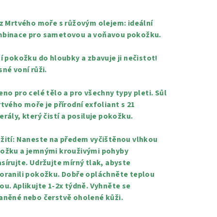
nocení
duktu
 z Mrtvého moře s růžovým olejem: ideální
binace pro sametovou a voňavou pokožku.
tí pokožku do hloubky a zbavuje ji nečistot!
sné voní růži.
zdiček.
eno pro celé tělo a pro všechny typy pleti. Sůl
rtvého moře je přírodní exfoliant s 21
erály, který čistí a posiluje pokožku.
žití: Naneste na předem vyčištěnou vlhkou
ožku a jemnými krouživými pohyby
sírujte. Udržujte mírný tlak, abyste
oranili pokožku. Dobře opláchněte teplou
ou. Aplikujte 1-2x týdně. Vyhněte se
aněné nebo čerstvě oholené kůži.