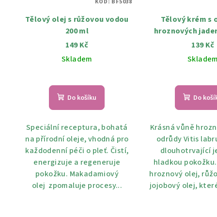
KÓD:
BF5038
Tělový olej s růžovou vodou
Tělový krém s 
200 ml
hroznových jader
vodou a jojobov
149 Kč
139 Kč
250 ml
Skladem
Sklade
Do košíku
Do koší
Speciální receptura, bohatá
Krásná vůně hrozn
na přírodní oleje, vhodná pro
odrůdy Vitis labr
každodenní péči o pleť. Čistí,
dlouhotrvající 
energizuje a regeneruje
hladkou pokožku.
pokožku. Makadamiový
hroznový olej, růž
olej zpomaluje procesy...
jojobový olej, které