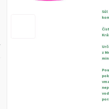
hod
pro
Sůl
je
kom
0,0
z
l
Čis
5
Krá
hvě
vý krém, 250 ml
Urč
z M
min
Pou
pok
vma
ml
nep
vod
por