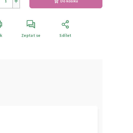
+
Do košíku
sk
Zeptat se
Sdílet
e