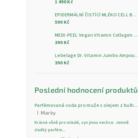
1 490 Kč
a
n
EPIDERMÁLNÍ ČISTÍCÍ MLÉKO CELL BY CELL Epidermal Cleansing Milk 200 ml
590 Kč
n
MEDI-PEEL Vegan Vitamin Collagen Clear, 300 m
í
390 Kč
p
Lebelage Dr. Vitamin Jumbo Ampoule, gelo
a
390 Kč
n
e
Poslední hodnocení produktů
l
Parfémovaná voda pro muže s olejem z bulharské růži Gold 30 
|
Marky
Hodnocení produktu je 5 z 5 hvězdiček.
Krásná vůně pro mladé, syn jinou nechce. Jemně
sladký parfém...