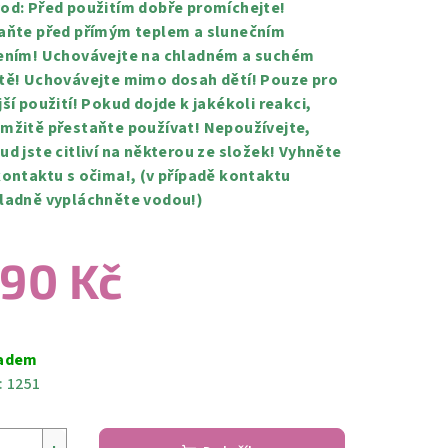
od: Před použitím dobře promíchejte!
aňte před přímým teplem a slunečním
ením! Uchovávejte na chladném a suchém
tě! Uchovávejte mimo dosah dětí! Pouze pro
jší použití! Pokud dojde k jakékoli reakci,
mžitě přestaňte používat! Nepoužívejte,
ud jste citliví na některou ze složek! Vyhněte
kontaktu s očima!, (v případě kontaktu
ladně vypláchněte vodou!)
90 Kč
ná
a:
adem
:
1251