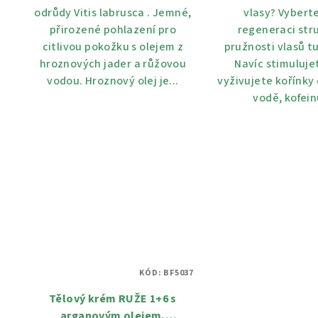
odrůdy Vitis labrusca . Jemné,
vlasy? Vyberte
přirozené pohlazení pro
regeneraci str
citlivou pokožku s olejem z
pružnosti vlasů t
hroznových jader a růžovou
Navíc stimuluje
vodou. Hroznový olej je...
vyživujete kořínky
vodě, kofeinu
KÓD:
BF5037
Tělový krém RUŽE 1+6 s
arganovým olejem,