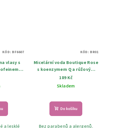
KÓD:
BF6607
KÓD:
BR01
na vlasy s
Micelární voda Boutique Rose
kofeinem a
s koenzymem Q a růžovým
m 250 ml
olejem 135 ml
189 Kč
m
Skladem
ku
Do košíku
é a lesklé
Bez parabenů a alergenů.