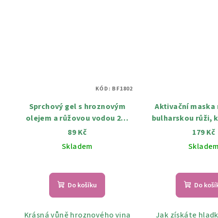
KÓD:
BF1802
Sprchový gel s hroznovým
Aktivační maska ​​
olejem a růžovou vodou 200
bulharskou růži, 
ml
ricinovým oleje
89 Kč
179 Kč
Skladem
Sklade
Do košíku
Do koší
Krásná vůně hroznového vina
Jak získáte hladk