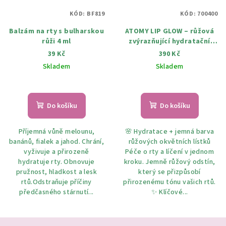
KÓD:
BF819
KÓD:
700400
Balzám na rty s bulharskou
ATOMY LIP GLOW – růžová
růži 4 ml
zvýrazňující hydratační
péče o rty 3,3 G
39 Kč
390 Kč
Skladem
Skladem
Do košíku
Do košíku
Příjemná vůně melounu,
🌸 Hydratace + jemná barva
banánů, fialek a jahod. Chrání,
růžových okvětních lístků
vyživuje a přirozeně
Péče o rty a líčení v jednom
hydratuje rty. Obnovuje
kroku. Jemně růžový odstín,
pružnost, hladkost a lesk
který se přizpůsobí
rtů.Odstraňuje příčiny
přirozenému tónu vašich rtů.
předčasného stárnutí...
✨ Klíčové...
Z