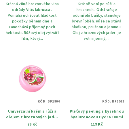
Krásná vůně hroznového vina
Krásně voní po růží a
z
odrůdy Vitis labrusca .
hroznech . Odstraňuje
5
Pomáhá udržovat hladkost
odumřelé buňky, stimuluje
hvězdiček.
pokožky během dne a
krevní oběh. Kůže se stává
zanechává příjemný pocit
hladkou, pružnou a jemnou.
hebkosti. Růžový olej vytváří
Olej z hroznových jader je
film, který...
velmi jemný,...
KÓD:
BF1804
KÓD:
BF5033
Univerzální krém s růži a
Pleťový peeling s kyselinou
olejem z hroznových jader
hyaluronovou Hydra 100ml
100 ml
79 Kč
119 Kč