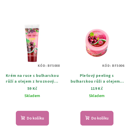
KÓD:
BF5008
KÓD:
BF5006
Krém na ruce s bulharskou
Pleťový peeling s
růží a olejem z hroznových
bulharskou růži a olejem z
jader 75 ml
hroznových jader 100ml
59 Kč
119 Kč
Skladem
Skladem
Průměrné
hodnocení
produktu
Do košíku
Do košíku
je
5,0