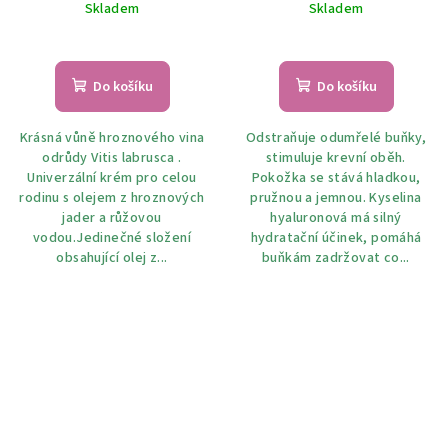
Skladem
Skladem
Do košíku
Do košíku
Krásná vůně hroznového vina
Odstraňuje odumřelé buňky,
odrůdy Vitis labrusca .
stimuluje krevní oběh.
Univerzální krém pro celou
Pokožka se stává hladkou,
rodinu s olejem z hroznových
pružnou a jemnou. Kyselina
jader a růžovou
hyaluronová má silný
vodou.Jedinečné složení
hydratační účinek, pomáhá
obsahující olej z...
buňkám zadržovat co...