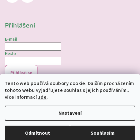
Přihlášení
E-mail
Heslo
Přihlásit se
Tento web používá soubory cookie. Dalším procházením
Nová registrace
Zapomenuté heslo
tohoto webu vyjadřujete souhlas s jejich používáním..
Více informací
zde
.
Copyright 2026
jednorozciverivnas.cz
. Všechna práva
vyhrazena.
Upravit nastavení cookies
Nastavení
Vytvořil Shoptet
Odmítnout
Souhlasím