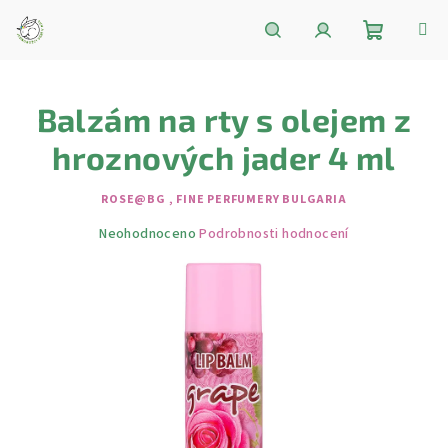
Přejít
na
obsah
Nákupní
Hledat
Přihlášení
Balzám na rty s olejem z
košík
hroznových jader 4 ml
ROSE@BG , FINE PERFUMERY BULGARIA
Průměrné
Neohodnoceno
Podrobnosti hodnocení
hodnocení
produktu
je
0,0
z
5
hvězdiček.