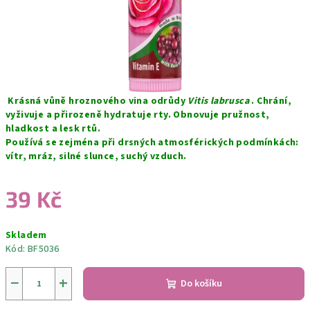
Krásná vůně hroznového vina odrůdy
Vitis labrusca
. Chrání,
vyživuje a přirozeně hydratuje rty. Obnovuje pružnost,
hladkost a lesk rtů.
Používá se zejména při drsných atmosférických podmínkách:
vítr, mráz, silné slunce, suchý vzduch.
39 Kč
Měrná
Skladem
cena:
Kód:
BF5036
−
+
Do košíku