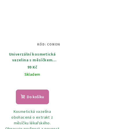
KÓD:
CONI36
Univerzální kosmetická
vazelina s měsíčkem
lekářkým 50 ml
99 Kč
Skladem
Do košíku
Kosmetická vazelína
obohacená o extrakt z
měsíčku lékařského.