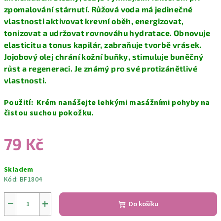
zpomalování stárnutí. Růžová voda má jedinečné
vlastnosti aktivovat krevní oběh, energizovat,
tonizovat a udržovat rovnováhu hydratace. Obnovuje
elasticitu a tonus kapilár, zabraňuje tvorbě vrásek.
Jojobový olej chrání kožní buňky, stimuluje buněčný
růst a regeneraci. Je známý pro své protizánětlivé
vlastnosti.
Použití: Krém nanášejte lehkými masážními pohyby na
čistou suchou pokožku.
79 Kč
Měrná
Skladem
cena:
Kód:
BF1804
−
+
Do košíku