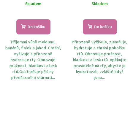
Skladem
Skladem
Průměrné
hodnocení
produktu
Do košíku
Do košíku
je
5,0
Příjemná vůně melounu,
Přirozeně vyživuje, zjemňuje,
z
banánů, fialek a jahod. Chrání,
hydratuje a chrání pokožku
5
vyživuje a přirozeně
rtů. Obnovuje pružnost,
hvězdiček.
hydratuje rty. Obnovuje
hladkost a lesk rtů. Aplikujte
pružnost, hladkost a lesk
pravidelně na rty, abyste je
rtů.Odstraňuje příčiny
hydratovali, zvláště když
předčasného stárnutí...
jsou...