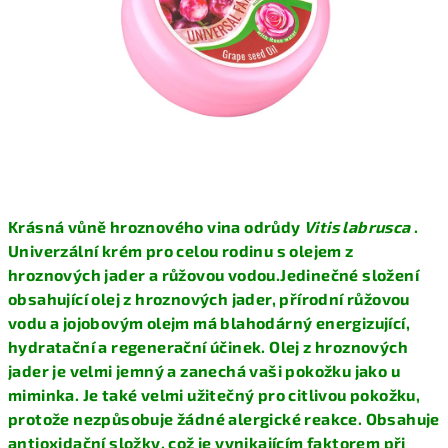
Krásná vůně hroznového vina odrůdy
Vitis labrusca
.
Univerzální krém pro celou rodinu s olejem z
hroznových jader a růžovou vodou.
Jedinečné složení
obsahující olej z hroznových jader, přírodní růžovou
vodu a jojobovým olejm má blahodárný energizující,
hydratační a regenerační účinek. Olej z hroznových
jader je velmi jemný a zanechá vaši pokožku jako u
miminka. Je také velmi užitečný pro citlivou pokožku,
protože nezpůsobuje žádné alergické reakce. Obsahuje
antioxidační složky, což je vynikajícím faktorem při