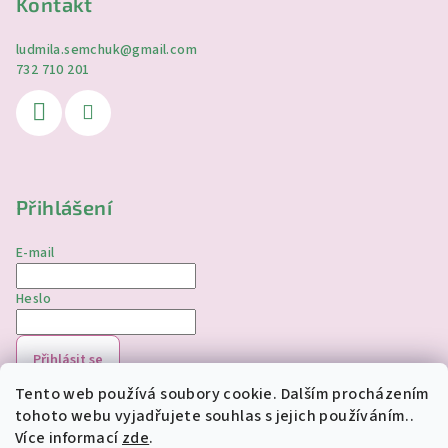
Kontakt
ludmila.semchuk
@
gmail.com
732 710 201
Přihlášení
E-mail
Heslo
Přihlásit se
Tento web používá soubory cookie. Dalším procházením
Nová registrace
Zapomenuté heslo
tohoto webu vyjadřujete souhlas s jejich používáním..
Více informací
zde
.