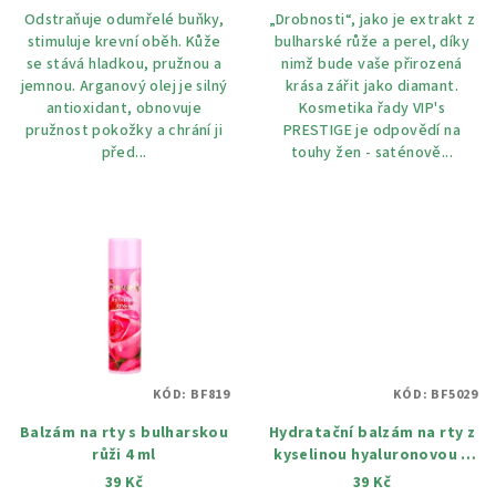
Odstraňuje odumřelé buňky,
„Drobnosti“, jako je extrakt z
stimuluje krevní oběh. Kůže
bulharské růže a perel, díky
se stává hladkou, pružnou a
nimž bude vaše přirozená
jemnou. Arganový olej je silný
krása zářit jako diamant.
antioxidant, obnovuje
Kosmetika řady VIP's
pružnost pokožky a chrání ji
PRESTIGE je odpovědí na
před...
touhy žen - saténově...
KÓD:
BF819
KÓD:
BF5029
Balzám na rty s bulharskou
Hydratační balzám na rty z
růži 4 ml
kyselinou hyaluronovou a
bulharskou růží 4 ml
39 Kč
39 Kč