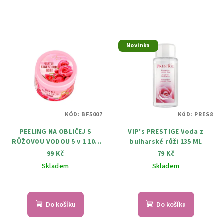
Novinka
KÓD:
BF5007
KÓD:
PRES8
PEELING NA OBLIČEJ S
VIP's PRESTIGE Voda z
RŮŽOVOU VODOU 5 v 1 100
bulharské růži 135 ML
ml
99 Kč
79 Kč
Skladem
Skladem
Do košíku
Do košíku