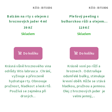
KÓD:
BF5036
KÓD:
BF5006
Balzám na rty s olejem z
Pleťový peeling s
hroznových jader 4 ml
bulharskou růži a olejem z
hroznových jader 100ml
39 Kč
119 Kč
Skladem
Skladem
Průměrné
hodnocení
produktu
Do košíku
Do košíku
je
5,0
Krásná vůně hroznového vina
Krásně voní po růží a
z
odrůdy Vitis labrusca . Chrání,
hroznech . Odstraňuje
5
vyživuje a přirozeně
odumřelé buňky, stimuluje
hvězdiček.
hydratuje rty. Obnovuje
krevní oběh. Kůže se stává
pružnost, hladkost a lesk rtů.
hladkou, pružnou a jemnou.
Používá se zejména při
Olej z hroznových jader je
drsných...
velmi jemný,...