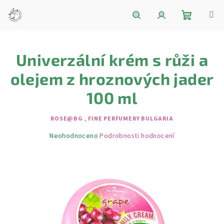
Přejít
na
obsah
Nákupní
Hledat
Přihlášení
Univerzální krém s růži a
košík
olejem z hroznových jader
100 ml
ROSE@BG , FINE PERFUMERY BULGARIA
Průměrné
Neohodnoceno
Podrobnosti hodnocení
hodnocení
produktu
je
0,0
z
5
hvězdiček.