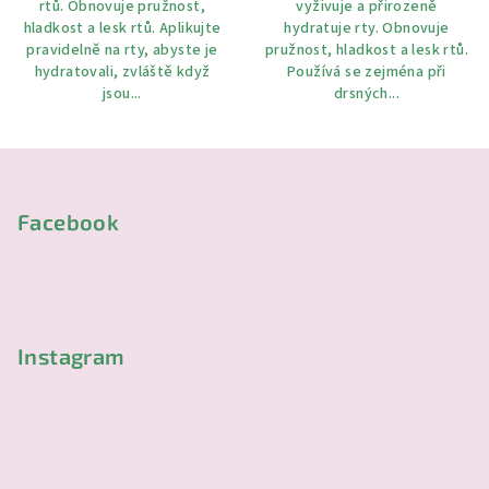
rtů. Obnovuje pružnost,
vyživuje a přirozeně
hvězdiček.
hladkost a lesk rtů. Aplikujte
hydratuje rty. Obnovuje
pravidelně na rty, abyste je
pružnost, hladkost a lesk rtů.
hydratovali, zvláště když
Používá se zejména při
jsou...
drsných...
Z
á
p
Facebook
a
t
í
Instagram