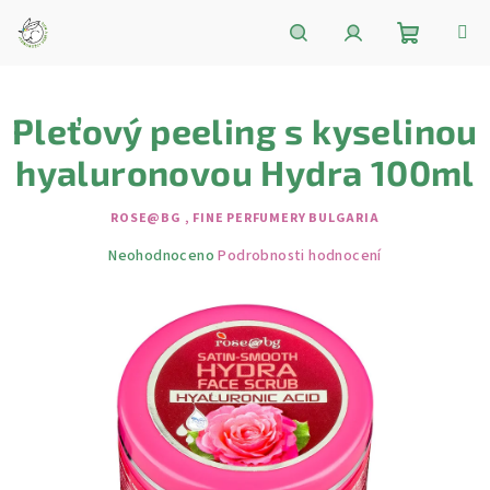
Přejít
na
obsah
Nákupní
Hledat
Přihlášení
Pleťový peeling s kyselinou
košík
hyaluronovou Hydra 100ml
ROSE@BG , FINE PERFUMERY BULGARIA
Průměrné
Neohodnoceno
Podrobnosti hodnocení
hodnocení
produktu
je
0,0
z
5
hvězdiček.