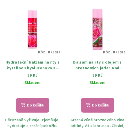
KÓD:
BF5029
KÓD:
BF5036
Hydratační balzám na rty z
Balzám na rty s olejem z
kyselinou hyaluronovou a
hroznových jader 4 ml
bulharskou růží 4 ml
39 Kč
39 Kč
Skladem
Skladem
Průměrné
hodnocení
produktu
Do košíku
Do košíku
je
5,0
Přirozeně vyživuje, zjemňuje,
Krásná vůně hroznového vina
z
hydratuje a chrání pokožku
odrůdy Vitis labrusca . Chrání,
5