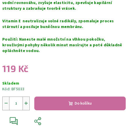
vodní rovnováhu, zvyšuje elasticitu, zpevňuje kapilární
struktury a zabraňuje tvorbě vrásek.
Vitamin E neutralizuje volné radikály, zpomaluje proces
stárnutí a posiluje buněčnou membránu.
Použití: Naneste malé množství na vlhkou pokožku,
krouživými pohyby několik minut masírujte a poté důkladně
opláchněte vodou.
119 Kč
Měrná
Skladem
cena:
Kód:
BF5033
−
+
Do košíku