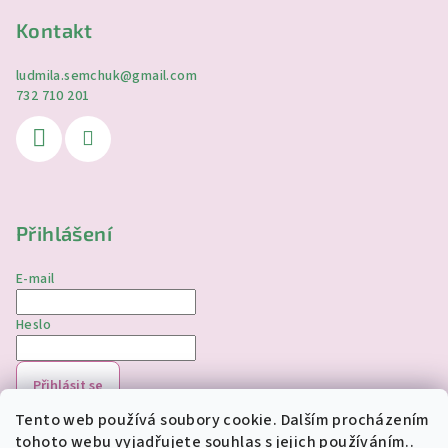
Kontakt
ludmila.semchuk
@
gmail.com
732 710 201
Přihlášení
E-mail
Heslo
Přihlásit se
Tento web používá soubory cookie. Dalším procházením
Nová registrace
Zapomenuté heslo
tohoto webu vyjadřujete souhlas s jejich používáním..