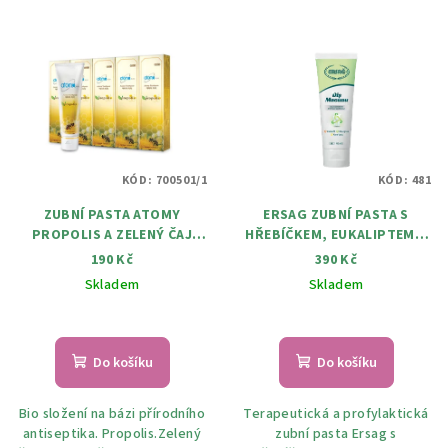
KÓD:
700501/1
KÓD:
481
ZUBNÍ PASTA ATOMY
ERSAG ZUBNÍ PASTA S
PROPOLIS A ZELENÝ ČAJ
HŘEBÍČKEM, EUKALIPTEM A
200G
ALOE VERA 100 ml
190 Kč
390 Kč
Skladem
Skladem
Do košíku
Do košíku
Bio složení na bázi přírodního
Terapeutická a profylaktická
antiseptika. Propolis.Zelený
zubní pasta Ersag s