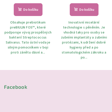
Do košíku
Do košíku
Obsahuje prebiotikum
Inovativní micelární
preBIULIN FOS™, které
technologie s pěněním. Je
podporuje vývoj prospěšných
vhodná taky pro osoby se
bakterií Streptococcus
zubními implantáty a zubními
Salivarus. Tato ústní voda je
protézami, k udržení dobré
silným pomocníkem v boji
hygieny před a po
proti zánětu dásní a...
stomatologickém zákroku a
po...
Z
á
p
Facebook
a
t
í