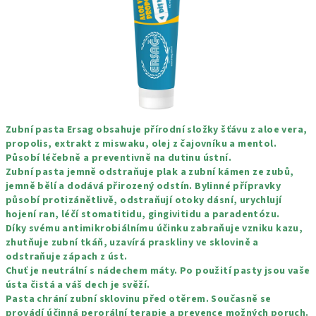
Zubní pasta Ersag obsahuje přírodní složky šťávu z aloe vera,
propolis, extrakt z miswaku, olej z čajovníku a mentol.
Působí léčebně a preventivně na dutinu ústní.
Zubní pasta jemně odstraňuje plak a zubní kámen ze zubů,
jemně bělí a dodává přirozený odstín. Bylinné přípravky
působí protizánětlivě, odstraňují otoky dásní, urychlují
hojení ran, léčí stomatitidu, gingivitidu a paradentózu.
Díky svému antimikrobiálnímu účinku zabraňuje vzniku kazu,
zhutňuje zubní tkáň, uzavírá praskliny ve sklovině a
odstraňuje zápach z úst.
Chuť je neutrální s nádechem máty. Po použití pasty jsou vaše
ústa čistá a váš dech je svěží.
Pasta chrání zubní sklovinu před otěrem. Současně se
provádí účinná perorální terapie a prevence možných poruch.