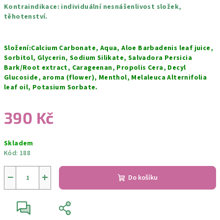
Kontraindikace: individuální nesnášenlivost složek,
těhotenství.
Složení:Calcium Carbonate, Aqua, Aloe Barbadenis leaf juice,
Sorbitol, Glycerin, Sodium Silikate, Salvadora Persicia
Bark/Root extract, Carageenan, Propolis Cera, Decyl
Glucoside, aroma (flower), Menthol, Melaleuca Alternifolia
leaf oil, Potasium Sorbate.
390 Kč
Měrná
Skladem
cena:
Kód:
188
−
+
Do košíku