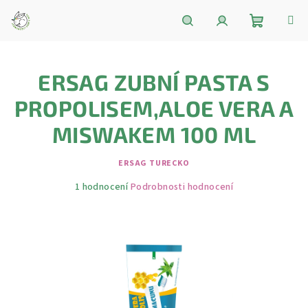
Přejít
na
obsah
Nákupní
Hledat
Přihlášení
ERSAG ZUBNÍ PASTA S
košík
PROPOLISEM,ALOE VERA A
MISWAKEM 100 ML
ERSAG TURECKO
Průměrné
1 hodnocení
Podrobnosti hodnocení
hodnocení
produktu
je
5,0
z
5
hvězdiček.