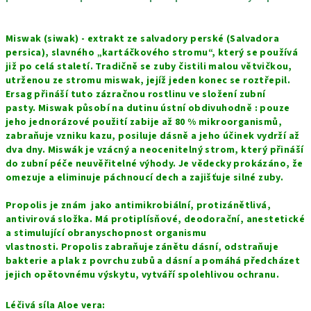
Miswak (siwak) - extrakt ze salvadory perské (Salvadora
persica), slavného „kartáčkového stromu“, který se používá
již po celá staletí.
Tradičně se zuby čistili malou větvičkou,
utrženou ze stromu miswak, jejíž jeden konec se roztřepil.
Ersag přináší tuto zázračnou rostlinu ve složení zubní
pasty.
Miswak působí na dutinu ústní obdivuhodně : pouze
jeho jednorázové použití zabije až 80 % mikroorganismů,
zabraňuje vzniku kazu, posiluje dásně a jeho účinek vydrží až
dva dny.
Miswák je vzácný a neocenitelný strom, který přináší
do zubní péče neuvěřitelné výhody. Je vědecky prokázáno, že
omezuje a eliminuje páchnoucí dech a zajišťuje silné zuby.
Propolis je znám jako antimikrobiální, protizánětlivá,
antivirová složka. Má protiplísňové, deodorační, anestetické
a stimulující obranyschopnost organismu
vlastnosti.
Propolis zabraňuje zánětu dásní, odstraňuje
bakterie a plak z povrchu zubů a dásní a pomáhá předcházet
jejich opětovnému výskytu, vytváří spolehlivou ochranu.
Léčivá síla Aloe vera: