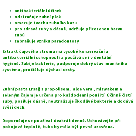
antibakteriální účinek
odstraňuje zubní plak
omezuje tvorbu zubního kazu
pro zdravé zuby a dásně, udržuje přirozenou barvu
zubů
zabraňuje vzniku paradontozy
Extrakt čajového stromu má vysoké konzervační a
antibakteriální schopnosti a používá se i v dentální
hygieně. Zabije bakterie, podporuje dobrý stav imunitního
systému, pročišťuje dýchací cesty.
Zubní pasta Ersağ s propolisem, aloe vera , miswakem a
zeleným čajem je určena pro každodenní použití. Účinně čistí
zuby, posiluje dásně, neutralizuje škodlivé bakterie a dodává
svěží dech.
Doporučuje se používat dvakrát denně. Uchovávejte při
pokojové teplotě, tuba by měla být pevně uzavřena.