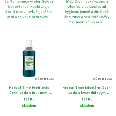
čaj Pomerančový olej. Gelová
hřebíčkem, eukalyptem a
konzistence. Neobsahuje
Aloe Vera udržuje ústní
dioxid titanu. Ovlivňuje léčení
hygienu, jemně a důkladně
aftů a celkové ozdravení...
čistí zuby a rostlinné složky
mají navíc komplexní...
KÓD:
HT203
KÓD:
HT202
Herbal Time PreBiotic
Herbal Time Micelární ústní
ústní voda s inulinem,
voda s levandulovým
eukaliptem a mentolem 300
olejem, extraktem růži a
169 Kč
169 Kč
ml
chlorhexidinem 300 ml
Skladem
Skladem